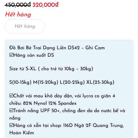
Giá
Giá
450,000
₫
320,000
₫
gốc
hiện
Hết hàng
là:
tại
450,000₫.
là:
Hết hàng
320,000₫.
Đồ Bơi Bé Trai Dạng Liền DS42 – Ghi Cam
☑️
Hãng sản xuất DS
Size từ S-XL ( cho trẻ từ 10kg – 30kg)
S(10-15kg) M(15-20kg) L(20-25kg) XL(25-30kg)
☑️
Chất vải mau khô dày dặn, vải lycra co giãn 4
chiều: 82% Nynol 12% Spandex
☑️
Tránh nắng UPF 50+, chống đen da do nước bể và
nắng
☑️
Hàng có sẵn tại shop: 116D Ngõ 2F Quang Trung,
Hoàn Kiếm