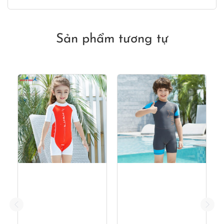
gốc
hiện
là:
tại
420,000₫.
là:
360,000₫.
Sản phẩm tương tự