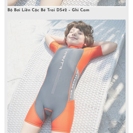
Bộ Bơi Liền Cộc Bé Trai DS42 – Ghi Cam