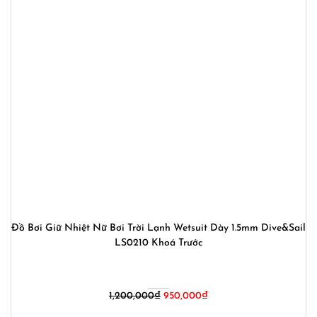
Đồ Bơi Giữ Nhiệt Nữ Bơi Trời Lạnh Wetsuit Dày 1.5mm Dive&Sail
LS0210 Khoá Trước
Giá
Giá
1,200,000
₫
950,000
₫
gốc
hiện