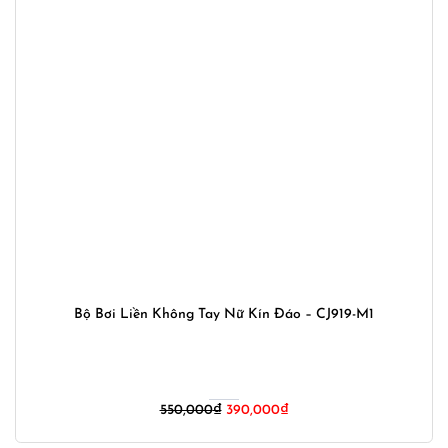
Bộ Bơi Liền Không Tay Nữ Kín Đáo – CJ919-M1
Giá
Giá
550,000
₫
390,000
₫
gốc
hiện