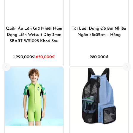
Quần Áo Lặn Giữ Nhiệt Nam
Túi Lưới Đựng Đồ Bơi Nhiều
Dạng Liền Wetsuit Dày 3mm
Ngăn 48x32cm – Hồng
SBART WS1095 Khoá Sau
1,290,000
₫
650,000
₫
280,000
₫