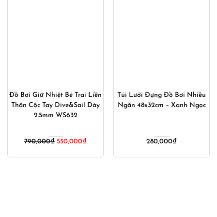
Đồ Bơi Giữ Nhiệt Bé Trai Liền
Túi Lưới Đựng Đồ Bơi Nhiều
Thân Cộc Tay Dive&Sail Dày
Ngăn 48x32cm – Xanh Ngọc
2.5mm WS632
Giá
Giá
790,000
₫
550,000
₫
280,000
₫
gốc
hiện
là:
tại
790,000₫.
là:
000₫.
550,000₫.