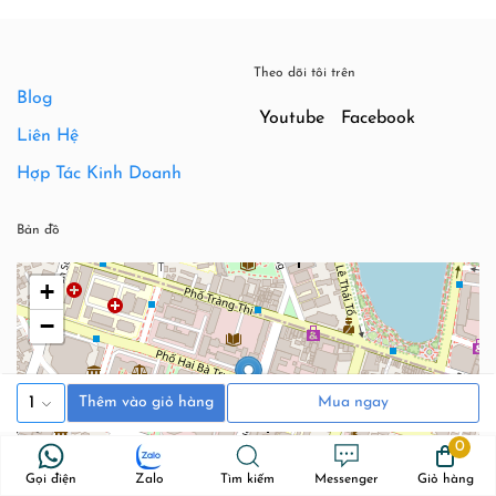
Theo dõi tôi trên
Blog
Youtube
Facebook
Liên Hệ
Hợp Tác Kinh Doanh
Bản đồ
+
−
1
Thêm vào giỏ hàng
Mua ngay
0
Gọi điện
Zalo
Tìm kiếm
Messenger
Giỏ hàng