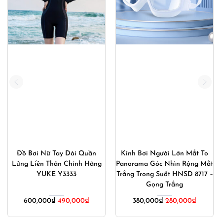
Đồ Bơi Nữ Tay Dài Quần
Kính Bơi Người Lớn Mắt To
Lửng Liền Thân Chính Hãng
Panorama Góc Nhìn Rộng Mắt
YUKE Y3333
Trắng Trong Suốt HNSD 8717 –
Gọng Trắng
Giá
Giá
Giá
Giá
600,000
₫
490,000
₫
380,000
₫
280,000
₫
gốc
hiện
gốc
hiện