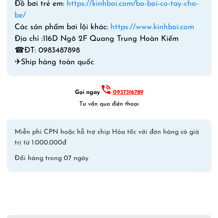
Đồ bơi trẻ em:
https://kinhboi.com/bo-boi-co-tay-cho-
be/
Các sản phẩm bơi lội khác:
https://www.kinhboi.com
Địa chỉ :116D Ngõ 2F Quang Trung Hoàn Kiếm
☎
ĐT: 0983487898
✈
Ship hàng toàn quốc
Gọi ngay
0937316789
Tư vấn qua điện thoại
Miễn phí CPN hoặc hỗ trợ ship Hỏa tốc với đơn hàng có giá
trị từ 1.000.000đ
Đổi hàng trong 07 ngày