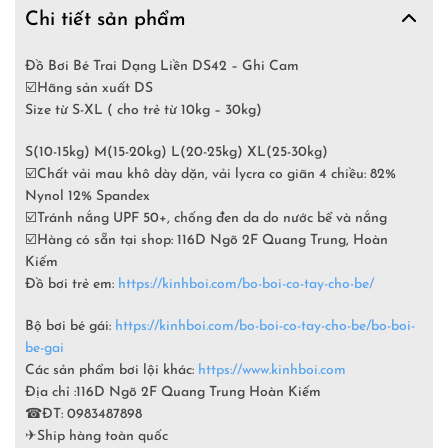
Chi tiết sản phẩm
Đồ Bơi Bé Trai Dạng Liền DS42 – Ghi Cam
☑️
Hãng sản xuất DS
Size từ S-XL ( cho trẻ từ 10kg – 30kg)
S(10-15kg) M(15-20kg) L(20-25kg) XL(25-30kg)
☑️
Chất vải mau khô dày dặn, vải lycra co giãn 4 chiều: 82%
Nynol 12% Spandex
☑️
Tránh nắng UPF 50+, chống đen da do nước bể và nắng
☑️
Hàng có sẵn tại shop: 116D Ngõ 2F Quang Trung, Hoàn
Kiếm
Đồ bơi trẻ em:
https://kinhboi.com/bo-boi-co-tay-cho-be/
Bộ bơi bé gái:
https://kinhboi.com/bo-boi-co-tay-cho-be/bo-boi-
be-gai
Các sản phẩm bơi lội khác:
https://www.kinhboi.com
Địa chỉ :116D Ngõ 2F Quang Trung Hoàn Kiếm
☎
ĐT: 0983487898
✈
Ship hàng toàn quốc