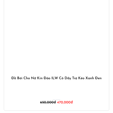
Đồ Bơi Cho Nữ Kín Đáo ILW Có Dây Trợ Kéo Xanh Đen
Giá
Giá
650,000
₫
470,000
₫
gốc
hiện
là:
tại