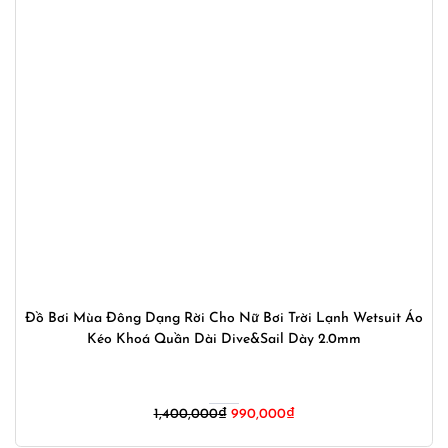
Đồ Bơi Mùa Đông Dạng Rời Cho Nữ Bơi Trời Lạnh Wetsuit Áo
Kéo Khoá Quần Dài Dive&Sail Dày 2.0mm
Giá
Giá
1,400,000
₫
990,000
₫
gốc
hiện