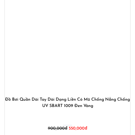
Đồ Bơi Quần Dài Tay Dài Dạng Liền Có Mũ Chống Nắng Chống
UV SBART 1009 Đen Vàng
Giá
Giá
900,000
₫
550,000
₫
gốc
hiện