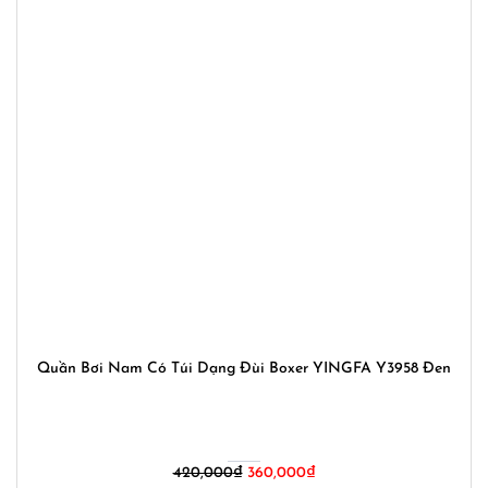
Quần Bơi Nam Có Túi Dạng Đùi Boxer YINGFA Y3958 Đen
Giá
Giá
420,000
₫
360,000
₫