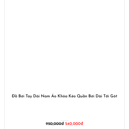
Đồ Bơi Tay Dài Nam Áo Khóa Kéo Quần Bơi Dài Tới Gót
Giá
Giá
950,000
₫
540,000
₫