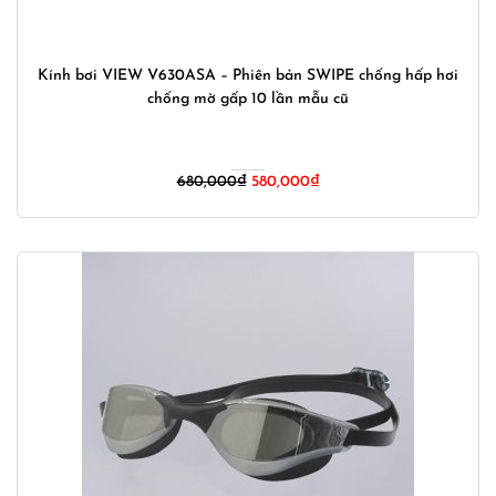
Kính bơi VIEW V630ASA – Phiên bản SWIPE chống hấp hơi
chống mờ gấp 10 lần mẫu cũ
Giá
Giá
680,000
₫
580,000
₫
gốc
hiện
là:
tại
680,000₫.
là:
580,000₫.