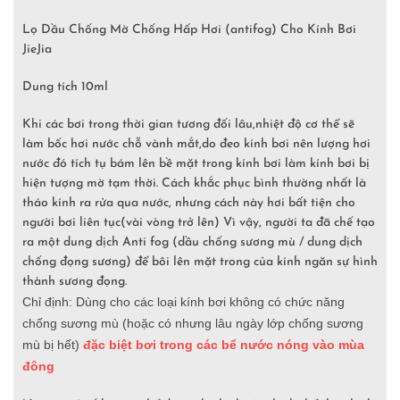
Lọ Dầu Chống Mờ Chống Hấp Hơi (antifog) Cho Kính Bơi
JieJia
Dung tích 10ml
Khi các bơi trong thời gian tương đối lâu,nhiệt độ cơ thể sẽ
làm bốc hơi nước chỗ vành mắt,do đeo kính bơi nên lượng hơi
nước đó tích tụ bám lên bề mặt trong kính bơi làm kính bơi bị
hiện tượng mờ tạm thời. Cách khắc phục bình thường nhất là
tháo kính ra rửa qua nước, nhưng cách này hơi bất tiện cho
người bơi liên tục(vài vòng trở lên) Vì vậy, người ta đã chế tạo
ra một dung dịch Anti fog (dầu chống sương mù / dung dịch
chống đọng sương) để bôi lên mặt trong của kính ngăn sự hình
thành sương đọng.
Chỉ định: Dùng cho các loại kính bơi không có chức năng
chống sương mù (hoặc có nhưng lâu ngày lớp chống sương
mù bị hết)
đặc biệt bơi trong các bể nước nóng vào mùa
đông