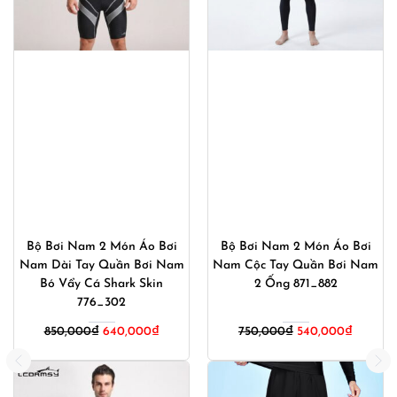
Bộ Bơi Nam 2 Món Áo Bơi
Bộ Bơi Nam 2 Món Áo Bơi
Nam Dài Tay Quần Bơi Nam
Nam Cộc Tay Quần Bơi Nam
Bó Vẩy Cá Shark Skin
2 Ống 871_882
776_302
Giá
Giá
850,000
₫
640,000
₫
750,000
₫
540,000
₫
gốc
hiện
là:
tại
750,000₫.
là: