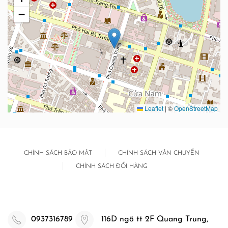
−
Leaflet
|
©
OpenStreetMap
CHÍNH SÁCH BẢO MẬT
CHÍNH SÁCH VẬN CHUYỂN
CHÍNH SÁCH ĐỔI HÀNG
0937316789
116D ngõ tt 2F Quang Trung,