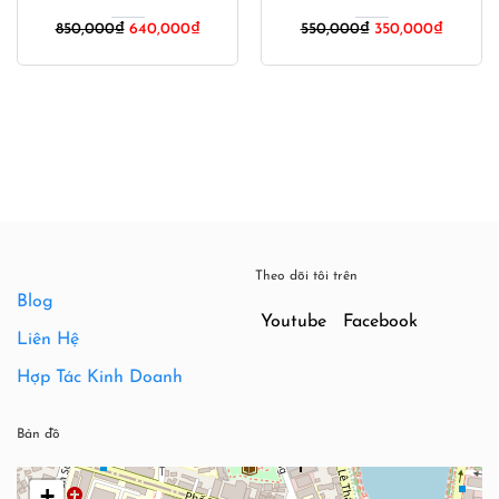
Giá
Giá
850,000
₫
640,000
₫
550,000
₫
350,000
₫
gốc
hiện
là:
tại
550,000₫.
là:
350,000
Theo dõi tôi trên
Blog
Youtube
Facebook
Liên Hệ
Hợp Tác Kinh Doanh
Bản đồ
+