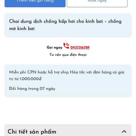
Thêm vào giỏ hàng
Mua ngay
Chống
Hấp
Hơi
Chai dung dịch chống hấp hơi cho kính bơi – chống
–
mờ kính bơi
Antifog
Cho
Kính
Gọi ngay
0937316789
Bơi
Tư vấn qua điện thoại
số
lượng
Miễn phí CPN hoặc hỗ trợ ship Hỏa tốc với đơn hàng có giá
trị từ 1.000.000đ
Đổi hàng trong 07 ngày
Chi tiết sản phẩm