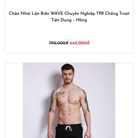
Chân Nhái Lặn Biển WAVE Chuyên Nghiệp TPR Chống Trượt
Tiện Dụng – Hồng
Giá
Giá
790,000
₫
640,000
₫
gốc
hiện
là:
tại
790,000₫.
là:
640,000₫.