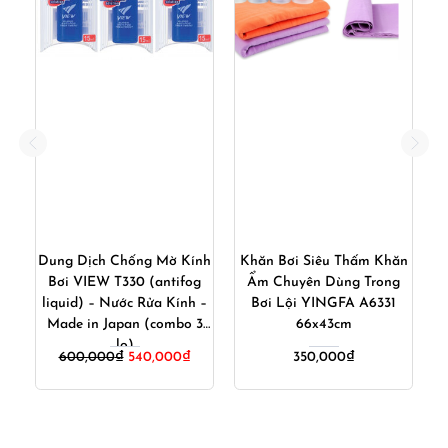
ng
Dung Dịch Chống Mờ Kính
Khăn Bơi Siêu Thấm Khăn
Bơi VIEW T330 (antifog
Ẩm Chuyên Dùng Trong
T
liquid) – Nước Rửa Kính –
Bơi Lội YINGFA A6331
M
Made in Japan (combo 3
66x43cm
lọ)
Giá
Giá
600,000
₫
540,000
₫
350,000
₫
gốc
hiện
là:
tại
600,000₫.
là:
540,000₫.