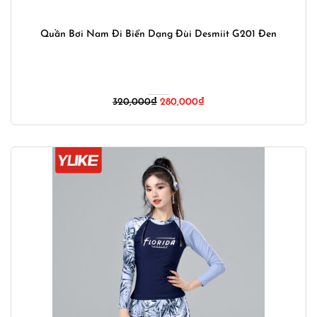
Quần Bơi Nam Đi Biển Dạng Đùi Desmiit G201 Đen
Giá
Giá
320,000
₫
280,000
₫
gốc
hiện
là:
tại
320,000₫.
là:
280,000₫.