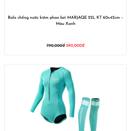
Balo chống nước kiêm phao bơi MARJAQE 22L KT 60x42cm –
Màu Xanh
Giá
Giá
790,000
₫
590,000
₫
gốc
hiện
là:
tại
790,000₫.
là:
590,000₫.