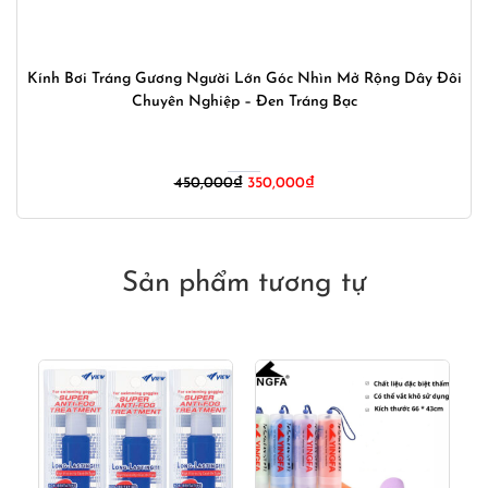
Kính Bơi Tráng Gương Người Lớn Góc Nhìn Mở Rộng Dây Đôi
Chuyên Nghiệp – Đen Tráng Bạc
Giá
Giá
450,000
₫
350,000
₫
gốc
hiện
là:
tại
450,000₫.
là:
350,000₫.
Sản phẩm tương tự