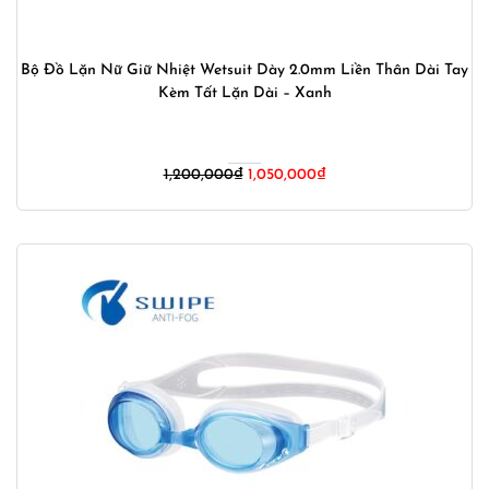
Bộ Đồ Lặn Nữ Giữ Nhiệt Wetsuit Dày 2.0mm Liền Thân Dài Tay
Kèm Tất Lặn Dài – Xanh
Giá
Giá
1,200,000
₫
1,050,000
₫
gốc
hiện
là:
tại
1,200,000₫.
là:
1,050,000₫.