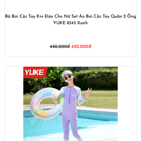
Bộ Bơi Cộc Tay Kín Đáo Cho Nữ Set Áo Bơi Cộc Tay Quần 2 Ống
YUKE 8345 Xanh
Giá
Giá
650,000
₫
420,000
₫
gốc
hiện
là:
tại
650,000₫.
là:
420,000₫.