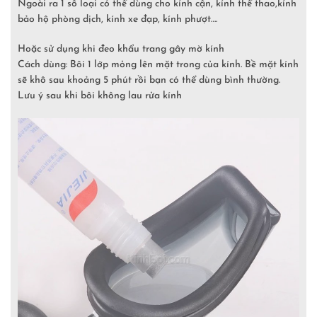
Ngoài ra 1 số loại có thể dùng cho kính cận, kính thể thao,kính
bảo hộ phòng dịch, kính xe đạp, kính phượt….
Hoặc sử dụng khi đeo khẩu trang gây mờ kính
Cách dùng: Bôi 1 lớp mỏng lên mặt trong của kính. Bề mặt kính
sẽ khô sau khoảng 5 phút rồi bạn có thể dùng bình thường.
Lưu ý sau khi bôi không lau rửa kính