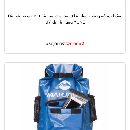
Đồ bơi bé gái 12 tuổi tay lỡ quần lỡ kín đáo chống nắng chống
UV chính hãng YUKE
Giá
Giá
450,000
₫
370,000
₫
gốc
hiện
là:
tại
450,000₫.
là:
370,000₫.