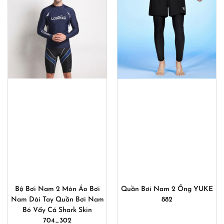
540,000
Bộ Bơi Nam 2 Món Áo Bơi
Quần Bơi Nam 2 Ống YUKE
Nam Dài Tay Quần Bơi Nam
882
Bó Vẩy Cá Shark Skin
704_302