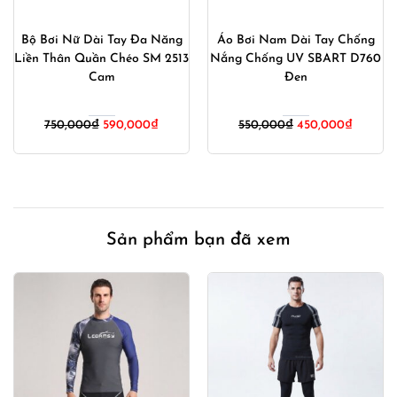
Bộ Bơi Nữ Dài Tay Đa Năng
Áo Bơi Nam Dài Tay Chống
Liền Thân Quần Chéo SM 2513
Nắng Chống UV SBART D760
Cam
Đen
Giá
Giá
Giá
Giá
750,000
₫
590,000
₫
550,000
₫
450,000
₫
gốc
hiện
gốc
hiện
là:
tại
là:
tại
750,000₫.
là:
550,000₫.
là:
00₫.
590,000₫.
450,000
Sản phẩm bạn đã xem