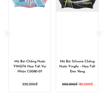
Mũ Bơi Silicone Chống
Mũ Bơi Chống Ướt Tóc Cho
M
Nước Yingfa – Họa Tiết
Người Tóc Dài Chất Liệu
gi
Đen Vàng
Silicone Mềm WAVE C011
Đen
Giá
Giá
220,000
₫
180,000
₫
180,000
₫
gốc
hiện
là:
tại
220,000₫.
là:
180,000₫.