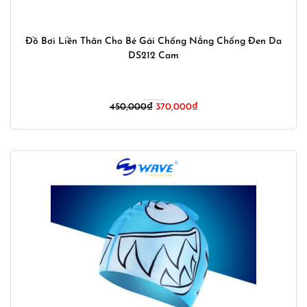
Đồ Bơi Liền Thân Cho Bé Gái Chống Nắng Chống Đen Da
DS212 Cam
Giá
Giá
450,000
₫
370,000
₫
gốc
hiện
là:
tại
450,000₫.
là:
370,000₫.