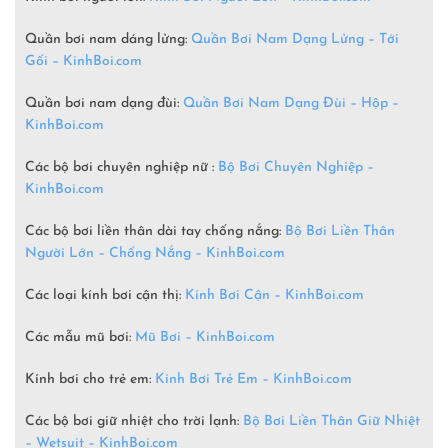
Quần bơi nam dáng lửng:
Quần Bơi Nam Dạng Lửng – Tới
Gối – KinhBoi.com
Quần bơi nam dạng đùi:
Quần Bơi Nam Dạng Đùi – Hộp –
KinhBoi.com
Các bộ bơi chuyên nghiệp nữ :
Bộ Bơi Chuyên Nghiệp –
KinhBoi.com
Các bộ bơi liền thân dài tay chống nắng:
Bộ Bơi Liền Thân
Người Lớn – Chống Nắng – KinhBoi.com
Các loại kính bơi cận thị:
Kính Bơi Cận – KinhBoi.com
Các mẫu mũ bơi:
Mũ Bơi – KinhBoi.com
Kính bơi cho trẻ em:
Kính Bơi Trẻ Em – KinhBoi.com
Các bộ bơi giữ nhiệt cho trời lạnh:
Bộ Bơi Liền Thân Giữ Nhiệt
– Wetsuit –
KinhBoi.com