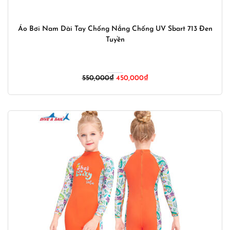
Áo Bơi Nam Dài Tay Chống Nắng Chống UV Sbart 713 Đen
Tuyền
Giá
Giá
550,000
₫
450,000
₫
gốc
hiện
là:
tại
550,000₫.
là:
450,000₫.