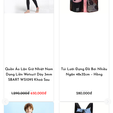
Bộ Bơi Nam 2 Món Áo Bơi
Bộ Bơi Nam 2 Món Áo Bơi
Nam Dài Tay Quần Bơi Nam
Nam Cộc Tay Quần Bơi Nam
Bó Vẩy Cá Shark Skin
2 Ống 871_882
776_302
Giá
Giá
850,000
₫
640,000
₫
750,000
₫
540,000
₫
gốc
hiện
là:
tại
750,000₫.
là: