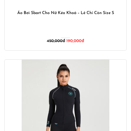
Áo Bơi Sbart Cho Nữ Kéo Khoá – Lẻ Chỉ Còn Size S
Giá
Giá
450,000
₫
190,000
₫
gốc
hiện
là:
tại
450,000₫.
là:
190,000₫.