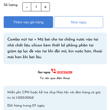
gốc
hiện
Số lượng
Combo
là:
tại
Nút
340,000₫.
là:
Tai
250,000₫.
Thêm vào giỏ hàng
Mua ngay
Chống
Nước
Vành
Combo nút tai + Mũ bơi che tai chống nước vào tai
To
nhờ chất liệu silicon kèm thiết kế phồng phần tai
Mũ
giảm áp lực đè vào tai khi đội mũ, kín nước hơn, thoải
Bơi
mái hơn khi bơi lâu.
Che
Tai
Chống
Gọi ngay
0937316789
Nước
Tư vấn qua điện thoại
Vào
Tai
Miễn phí CPN hoặc hỗ trợ ship Hỏa tốc với đơn hàng có giá
Chất
trị từ 1.000.000đ
Liệu
Silicone
Đổi hàng trong 07 ngày