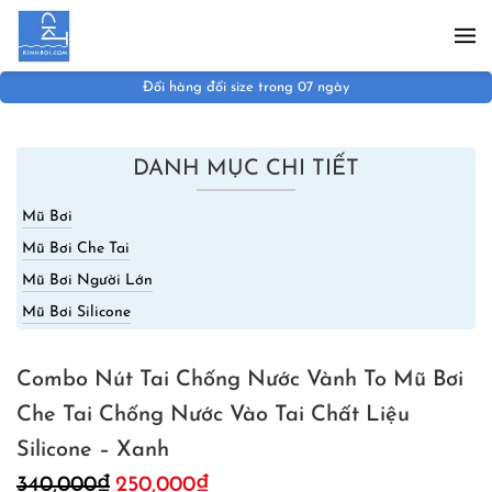
Skip to main content
Đổi hàng đổi size trong 07 ngày
DANH MỤC CHI TIẾT
Mũ Bơi
Mũ Bơi Che Tai
Mũ Bơi Người Lớn
Mũ Bơi Silicone
Combo Nút Tai Chống Nước Vành To Mũ Bơi
Che Tai Chống Nước Vào Tai Chất Liệu
Silicone – Xanh
Giá
Giá
340,000
₫
250,000
₫