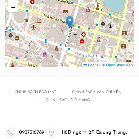
−
Leaflet
|
©
OpenStreetMap
CHÍNH SÁCH BẢO MẬT
CHÍNH SÁCH VẬN CHUYỂN
CHÍNH SÁCH ĐỔI HÀNG
0937316789
116D ngõ tt 2F Quang Trung,