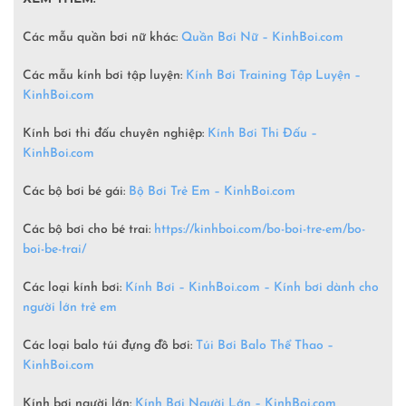
Các mẫu quần bơi nữ khác:
Quần Bơi Nữ – KinhBoi.com
Các mẫu kính bơi tập luyện:
Kính Bơi Training Tập Luyện –
KinhBoi.com
Kính bơi thi đấu chuyên nghiệp:
Kính Bơi Thi Đấu –
KinhBoi.com
Các bộ bơi bé gái:
Bộ Bơi Trẻ Em –
KinhBoi.com
Các bộ bơi cho bé trai:
https://kinhboi.com/bo-boi-tre-em/bo-
boi-be-trai/
Các loại kính bơi:
Kính Bơi – KinhBoi.com – Kính bơi dành cho
người lớn trẻ em
Các loại balo túi đựng đồ bơi:
Túi Bơi Balo Thể Thao –
KinhBoi.com
Kính bơi người lớn:
Kính Bơi Người Lớn –
KinhBoi.com