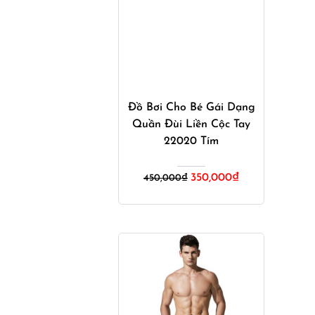
Mua ngay
Đồ Bơi Cho Bé Gái Dạng
Quần Đùi Liền Cộc Tay
22020 Tím
Giá
Giá
350,000
₫
450,000
₫
gốc
hiện
là:
tại
450,000₫.
là:
350,000₫.