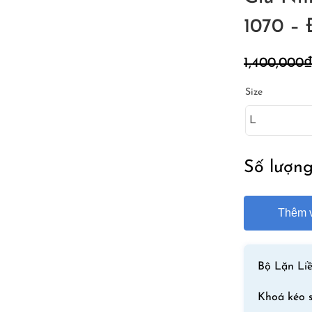
1070 –
1,400,000
₫
Size
Số lượn
Thêm v
Bộ Lặn Li
Khoá kéo 