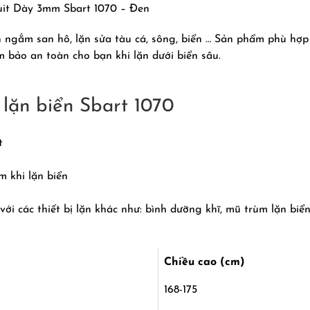
it Dày 3mm Sbart 1070 – Đen
n ngắm san hô, lặn sửa tàu cá, sông, biển … Sản phẩm phù hợ
m bảo an toàn cho bạn khi lặn dưới biển sâu.
 lặn biển Sbart 1070
t
m khi lặn biển
i các thiết bị lặn khác như: bình dưỡng khĩ, mũ trùm lặn biển
Chiều cao (cm)
168-175