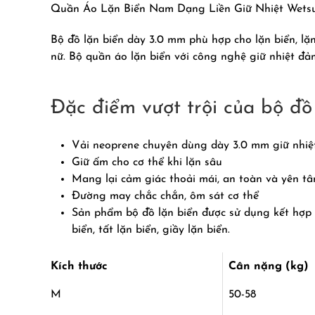
Quần Áo Lặn Biển Nam Dạng Liền Giữ Nhiệt Wetsu
Bộ đồ lặn biển dày 3.0 mm phù hợp cho lặn biển, lặ
nữ. Bộ quần áo lặn biển với công nghệ giữ nhiệt đả
Đặc điểm vượt trội của bộ đồ
Vải neoprene chuyên dùng dày 3.0 mm giữ nhiệ
Giữ ấm cho cơ thể khi lặn sâu
Mang lại cảm giác thoải mái, an toàn và yên tâ
Đường may chắc chắn, ôm sát cơ thể
Sản phẩm bộ đồ lặn biển được sử dụng kết hợp vớ
biển, tất lặn biển, giầy lặn biển.
Kích thước
Cân nặng (kg)
M
50-58