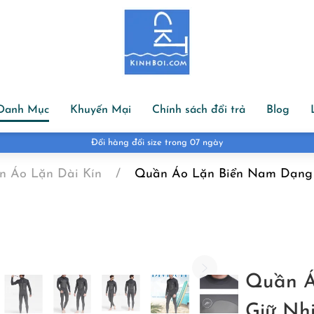
Danh Mục
Khuyến Mại
Chính sách đổi trả
Blog
Miễn phí vận chuyển đơn hàng trên 1.000.000đ
n Áo Lặn Dài Kín
Quần Áo Lặn Biển Nam Dạng L
Quần Á
Giữ Nh