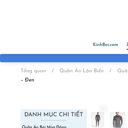
Skip to main content
KinhBoi.com
Tổng quan
Quần Áo Lặn Biển
Quầ
– Đen
DANH MỤC CHI TIẾT
Quần Áo Bơi Mùa Đông