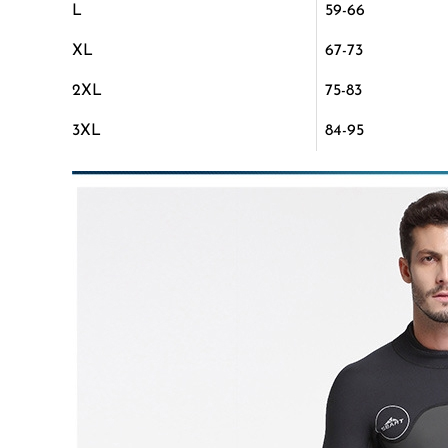
L
59-66
XL
67-73
2XL
75-83
3XL
84-95