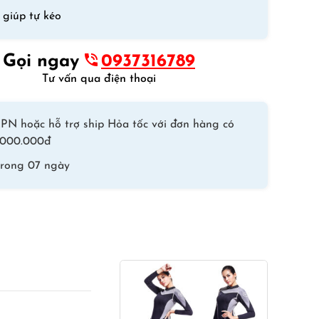
Wetsuit
 giúp tự kéo
Dày
3mm
Sbart
Gọi ngay
0937316789
1070
Tư vấn qua điện thoại
–
Đen
số
PN hoặc hỗ trợ ship Hỏa tốc với đơn hàng có
lượng
 1.000.000đ
trong 07 ngày