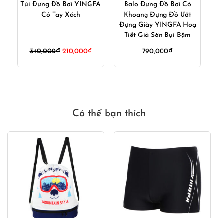
r
Túi Đựng Đồ Bơi YINGFA
Balo Đựng Đồ Bơi Có
Có Tay Xách
Khoang Đựng Đồ Ướt
Đựng Giày YINGFA Hoạ
D
Tiết Giả Sờn Bụi Bặm
iá
Giá
Giá
340,000
₫
210,000
₫
790,000
₫
iện
gốc
hiện
ại
là:
tại
:
340,000₫.
là:
20,000₫.
210,000₫.
Có thể bạn thích