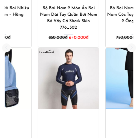
Bộ Bơi Nam 2 Món Áo Bơi
Bộ Bơi Nam 2 Món Áo Bơi
Nam Dài Tay Quần Bơi Nam
Nam Cộc Tay Quần Bơi Nam
Bó Vẩy Cá Shark Skin
2 Ống 871_882
776_302
Giá
Giá
850,000
₫
640,000
₫
750,000
₫
540,000
₫
gốc
hiện
là:
tại
750,000₫.
là:
540,000