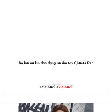
Bộ bơi nữ kín đáo dạng rời dài tay CJ0043 Đen
Giá
Giá
450,000
₫
420,000
₫
gốc
hiện
là:
tại
450,000₫.
là:
420,000₫.