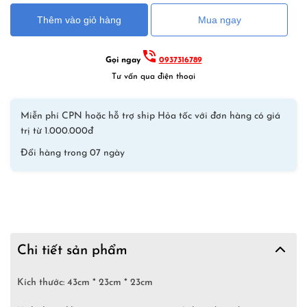
490,000₫.
là:
đồ
280,000₫.
Thêm vào giỏ hàng
Mua ngay
bơi
chống
nước
Gọi ngay
0937316789
361
Tư vấn qua điện thoại
dạng
túi
Miễn phí CPN hoặc hỗ trợ ship Hỏa tốc với đơn hàng có giá
trống
trị từ 1.000.000đ
có
Đổi hàng trong 07 ngày
khoang
đựng
giày
7001
–
Xanh
Chi tiết sản phẩm
số
lượng
Kích thước: 43cm * 23cm * 23cm