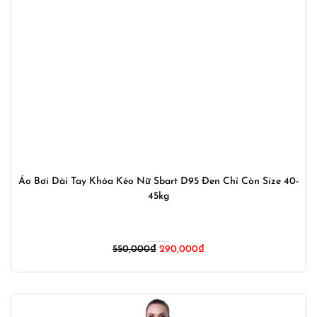
Áo Bơi Dài Tay Khóa Kéo Nữ Sbart D95 Đen Chỉ Còn Size 40-
45kg
Giá
Giá
550,000
₫
290,000
₫
gốc
hiện
là:
tại
550,000₫.
là:
290,000₫.