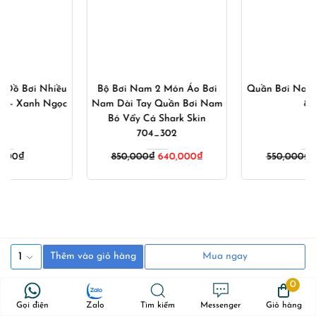
Bộ Bơi Nam 2 Món Áo Bơi
Quần Bơi Nam 2 Ống YUKE
Nam Dài Tay Quần Bơi Nam
882
Bó Vẩy Cá Shark Skin
704_302
Giá
Giá
850,000
₫
640,000
₫
550,000
₫
350,000
₫
gốc
hiện
là:
tại
550,000₫.
là:
350,000
1
Thêm vào giỏ hàng
Mua ngay
0
Gọi điện
Zalo
Tìm kiếm
Messenger
Giỏ hàng
Theo dõi tôi trên