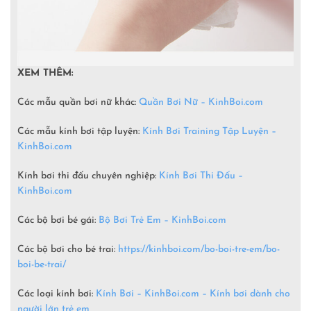
XEM THÊM:
Các mẫu quần bơi nữ khác:
Quần Bơi Nữ – KinhBoi.com
Các mẫu kính bơi tập luyện:
Kính Bơi Training Tập Luyện –
KinhBoi.com
Kính bơi thi đấu chuyên nghiệp:
Kính Bơi Thi Đấu –
KinhBoi.com
Các bộ bơi bé gái:
Bộ Bơi Trẻ Em –
KinhBoi.com
Các bộ bơi cho bé trai:
https://kinhboi.com/bo-boi-tre-em/bo-
boi-be-trai/
Các loại kính bơi:
Kính Bơi – KinhBoi.com – Kính bơi dành cho
người lớn trẻ em