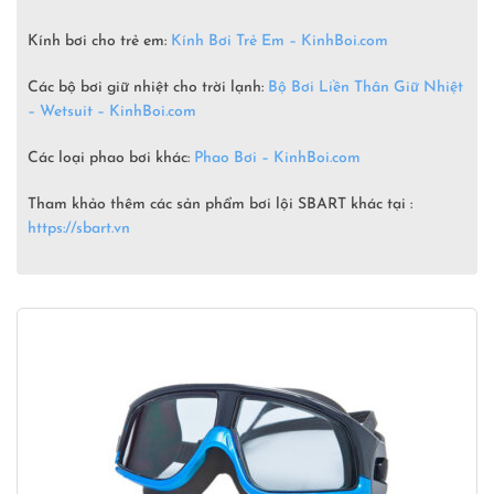
Kính bơi cho trẻ em:
Kính Bơi Trẻ Em – KinhBoi.com
Các bộ bơi giữ nhiệt cho trời lạnh:
Bộ Bơi Liền Thân Giữ Nhiệt
– Wetsuit –
KinhBoi.com
Các loại phao bơi khác:
Phao Bơi – KinhBoi.com
Tham khảo thêm các sản phẩm bơi lội SBART khác tại :
https://sbart.vn