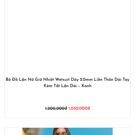
Bộ Đồ Lặn Nữ Giữ Nhiệt Wetsuit Dày 2.0mm Liền Thân Dài Tay
Kèm Tất Lặn Dài – Xanh
Giá
Giá
1,200,000
₫
1,050,000
₫
gốc
hiện
là:
tại
1,200,000₫.
là:
1,050,000₫.