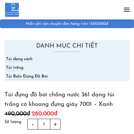
Skip to main content
Miễn phí vận chuyển đơn hàng trên 1.000.000đ
DANH MỤC CHI TIẾT
Túi dạng xách
Túi trống
Túi Balo Đựng Đồ Bơi
Túi đựng đồ bơi chống nước 361 dạng túi
trống có khoang đựng giày 7001 – Xanh
Giá
Giá
490,000
₫
280,000
₫
gốc
hiện
Số lượng
Túi
là:
tại
đựng