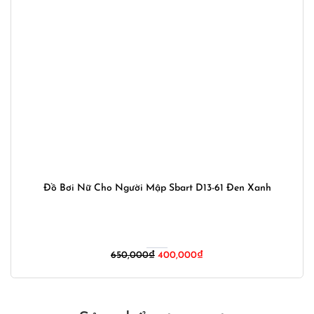
Đồ Bơi Nữ Cho Người Mập Sbart D13-61 Đen Xanh
Giá
Giá
650,000
₫
400,000
₫
gốc
hiện
là:
tại
650,000₫.
là:
400,000₫.