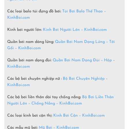
Các loại balo túi đựng đồ bơi:
Túi Bơi Balo Thể Thao –
KinhBoi.com
Kính bơi người lớn:
Kính Bơi Người Lớn –
KinhBoi.com
Quần bơi nam dáng lửng:
Quần Bơi Nam Dạng Lửng – Tới
Gối – KinhBoi.com
Quần bơi nam dạng đùi:
Quần Bơi Nam Dạng Đùi – Hộp –
KinhBoi.com
Các bộ bơi chuyên nghiệp nữ :
Bộ Bơi Chuyên Nghiệp –
KinhBoi.com
Các bộ bơi liền thân dài tay chống nắng:
Bộ Bơi Liền Thân
Người Lớn – Chống Nắng – KinhBoi.com
Các loại kính bơi cận thị:
Kính Bơi Cận – KinhBoi.com
Các mẫu mũ bơi:
Mũ Bơi – KinhBoi.com