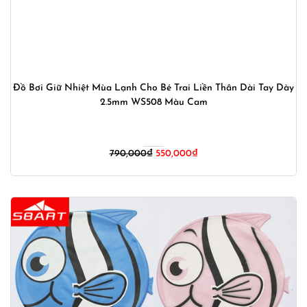
Đồ Bơi Giữ Nhiệt Mùa Lạnh Cho Bé Trai Liền Thân Dài Tay Dày
2.5mm WS508 Màu Cam
Giá
Giá
790,000
₫
550,000
₫
gốc
hiện
là:
tại
790,000₫.
là:
550,000₫.