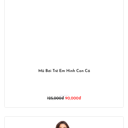
Mũ Bơi Trẻ Em Hình Con Cá
Giá
Giá
125,000
₫
90,000
₫
gốc
hiện
là:
tại
125,000₫.
là:
90,000₫.