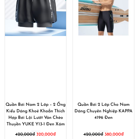
Quần Bơi Nam 2 Lớp – 2 Ống
Quần Bơi 2 Lớp Cho Nam
Kiểu Dáng Khoẻ Khoắn Thích
Dáng Chuyên Nghiệp KAPPA
Hợp Bơi Lội Lướt Ván Chèo
4196 Đen
Thuyền YUKE Y13-1 Đen Xám
Giá
Giá
Giá
Giá
420,000
₫
320,000
₫
420,000
₫
380,000
₫