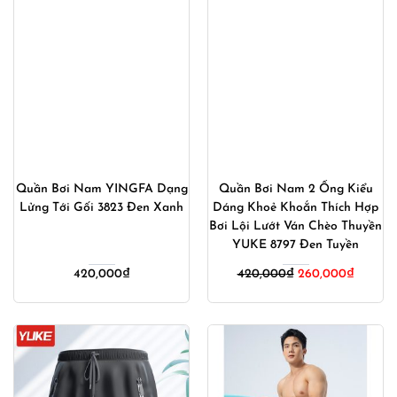
Quần Bơi Nam YINGFA Dạng
Quần Bơi Nam 2 Ống Kiểu
Lửng Tới Gối 3823 Đen Xanh
Dáng Khoẻ Khoắn Thích Hợp
Bơi Lội Lướt Ván Chèo Thuyền
YUKE 8797 Đen Tuyền
Giá
Giá
420,000
₫
420,000
₫
260,000
₫
gốc
hiện
là:
tại
420,000₫.
là:
260,00