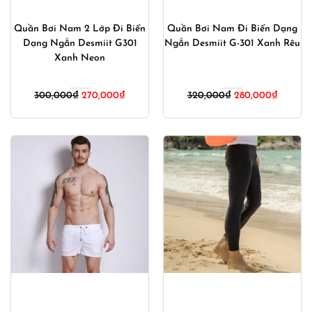
Quần Bơi Nam 2 Lớp Đi Biển
Quần Bơi Nam Đi Biển Dạng
Dạng Ngắn Desmiit G301
Ngắn Desmiit G-301 Xanh Rêu
Xanh Neon
Giá
Giá
Giá
Giá
300,000
₫
270,000
₫
320,000
₫
280,000
₫
gốc
hiện
gốc
hiện
là:
tại
là:
tại
300,000₫.
là:
320,000₫.
là:
270,000₫.
280,00