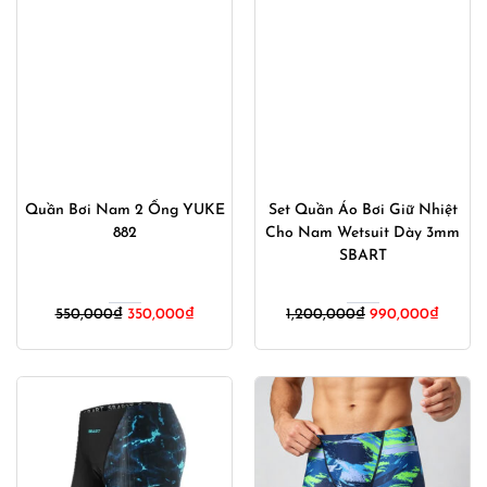
Quần Bơi Nam 2 Ống YUKE
Set Quần Áo Bơi Giữ Nhiệt
882
Cho Nam Wetsuit Dày 3mm
SBART
Giá
Giá
550,000
₫
350,000
₫
1,200,000
₫
990,000
₫
gốc
hiện
là:
tại
550,000₫.
là:
350,000₫.