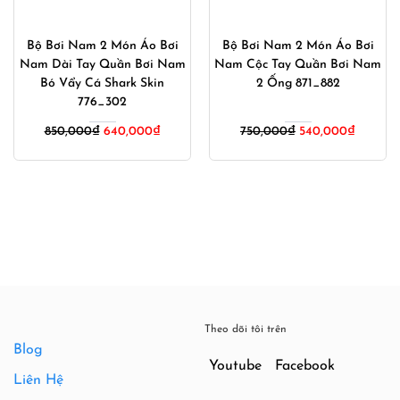
Bộ Bơi Nam 2 Món Áo Bơi
Bộ Bơi Nam 2 Món Áo Bơi
Nam Dài Tay Quần Bơi Nam
Nam Cộc Tay Quần Bơi Nam
Bó Vẩy Cá Shark Skin
2 Ống 871_882
776_302
Giá
Giá
850,000
₫
640,000
₫
750,000
₫
540,000
₫
gốc
hiện
là:
tại
750,000₫.
là:
540,000
Theo dõi tôi trên
Blog
Youtube
Facebook
Liên Hệ