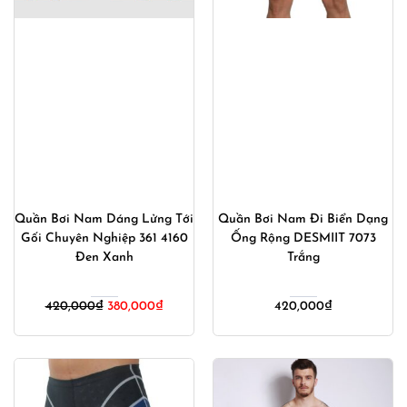
Quần Bơi Nam Dáng Lửng Tới
Quần Bơi Nam Đi Biển Dạng
Gối Chuyên Nghiệp 361 4160
Ống Rộng DESMIIT 7073
Đen Xanh
Trắng
Giá
Giá
420,000
₫
380,000
₫
420,000
₫
gốc
hiện
là:
tại
420,000₫.
là:
380,000₫.