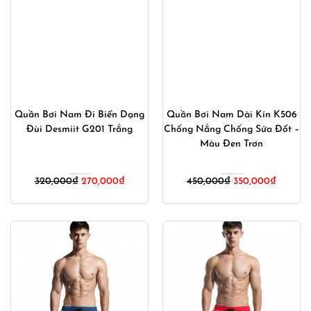
Quần Bơi Nam Đi Biển Dạng
Quần Bơi Nam Dài Kín K506
Đùi Desmiit G201 Trắng
Chống Nắng Chống Sứa Đốt –
Màu Đen Trơn
Giá
Giá
Giá
Giá
320,000
₫
270,000
₫
450,000
₫
350,000
₫
gốc
hiện
gốc
hiện
là:
tại
là:
tại
320,000₫.
là:
450,000₫.
là:
270,000₫.
350,000