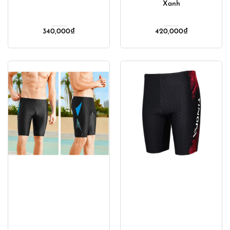
Xanh
340,000
₫
420,000
₫