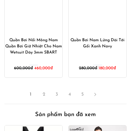
Quần Bơi Nổi Mông Nam
Quần Bơi Nam Lửng Dài Tới
Quần Bơi Giữ Nhiệt Cho Nam
Gối Xanh Navy
Wetsuit Dày 3mm SBART
Giá
Giá
Giá
Giá
600,000
₫
460,000
₫
280,000
₫
180,000
₫
gốc
hiện
gốc
hiện
là:
tại
là:
tại
600,000₫.
là:
280,000₫.
là:
460,000₫.
180,000
1
2
3
4
5
Sản phẩm bạn đã xem