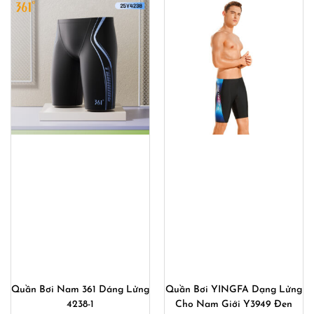
360,000₫.
360,00
Quần Bơi Nam 361 Dáng Lửng
Quần Bơi YINGFA Dạng Lửng
4238-1
Cho Nam Giới Y3949 Đen