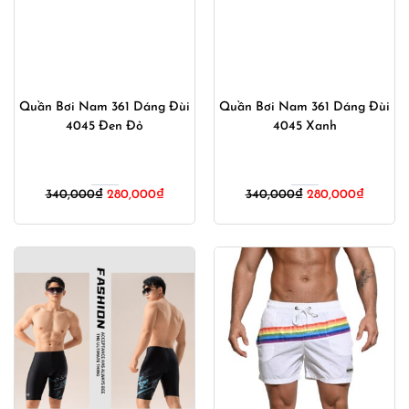
Quần Bơi Nam 361 Dáng Đùi
Quần Bơi Nam 361 Dáng Đùi
4045 Đen Đỏ
4045 Xanh
Giá
Giá
Giá
Giá
340,000
₫
280,000
₫
340,000
₫
280,000
₫
gốc
hiện
gốc
hiện
là:
tại
là:
tại
340,000₫.
là:
340,000₫.
là:
280,000₫.
280,00