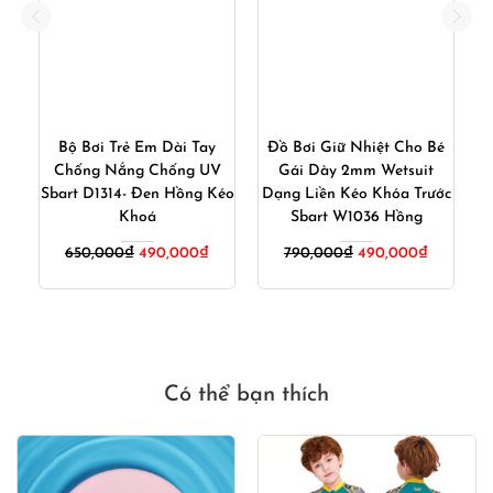
t
Bộ Bơi Trẻ Em Dài Tay
Đồ Bơi Giữ Nhiệt Cho Bé
n
Chống Nắng Chống UV
Gái Dày 2mm Wetsuit
Sbart D1314- Đen Hồng Kéo
Dạng Liền Kéo Khóa Trước
Khoá
Sbart W1036 Hồng
iá
Giá
Giá
Giá
Giá
650,000
₫
490,000
₫
790,000
₫
490,000
₫
iện
gốc
hiện
gốc
hiện
ại
là:
tại
là:
tại
:
650,000₫.
là:
790,000₫.
là:
90,000₫.
490,000₫.
490,000₫
Có thể bạn thích