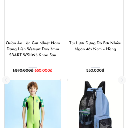
Quần Áo Lặn Giữ Nhiệt Nam
Túi Lưới Đựng Đồ Bơi Nhiều
Dạng Liền Wetsuit Dày 3mm
Ngăn 48x32cm – Hồng
SBART WS1095 Khoá Sau
1,290,000
₫
650,000
₫
280,000
₫