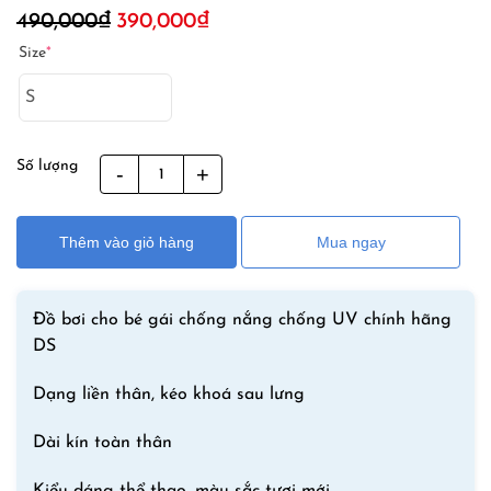
Giá
Giá
490,000
₫
390,000
₫
gốc
hiện
Size
*
là:
tại
490,000₫.
là:
390,000₫.
Số lượng
Bộ
Bơi
Cho
Thêm vào giỏ hàng
Mua ngay
Bé
Gái
Liền
Đồ bơi cho bé gái chống nắng chống UV chính hãng
Thân
DS
Dài
Tay
Dạng liền thân, kéo khoá sau lưng
DS113
Hồng
Dài kín toàn thân
số
lượng