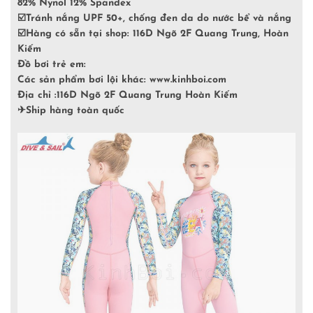
82% Nynol 12% Spandex
☑️
Tránh nắng UPF 50+, chống đen da do nước bể và nắng
☑️
Hàng có sẵn tại shop: 116D Ngõ 2F Quang Trung, Hoàn
Kiếm
Đồ bơi trẻ em:
Các sản phẩm bơi lội khác: www.kinhboi.com
Địa chỉ :116D Ngõ 2F Quang Trung Hoàn Kiếm
✈
Ship hàng toàn quốc