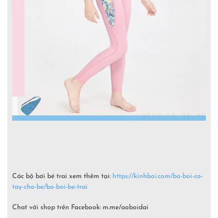
Các bộ bơi bé trai xem thêm tại:
https://kinhboi.com/bo-boi-co-
tay-cho-be/bo-boi-be-trai
Chat với shop trên Facebook: m.me/aoboidai