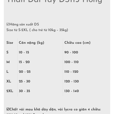
Thân Dài Tay DS113 Hồng
☑️
Hãng sản xuất DS
Size từ S-2XL ( cho trẻ từ 10kg – 35kg)
Size
Cân nặng (kg)
Chiều cao (cm)
S
10 - 15
90 - 100
M
15 - 20
100 - 110
L
20 - 25
110 - 120
XL
25 - 30
120 - 130
2XL
30 - 35
130 - 140
☑️
Chất vải mau khô dày dặn, vải lycra co giãn 4 chiều: