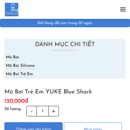
Skip to main content
Đổi hàng đổi size trong 07 ngày
DANH MỤC CHI TIẾT
Mũ Bơi
Mũ Bơi Silicone
Mũ Bơi Trẻ Em
Mũ Bơi Trẻ Em YUKE Blue Shark
120,000
₫
Số lượng
Mũ
Bơi
Trẻ
Thêm vào giỏ hàng
Mua ngay