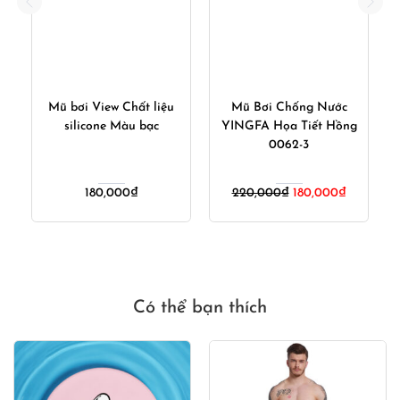
n
Mũ bơi View Chất liệu
Mũ Bơi Chống Nước
silicone Màu bạc
YINGFA Họa Tiết Hồng
0062-3
á
Giá
Giá
180,000
₫
220,000
₫
180,000
₫
ện
gốc
hiện
i
là:
tại
220,000₫.
là:
,000₫.
180,000₫
Có thể bạn thích