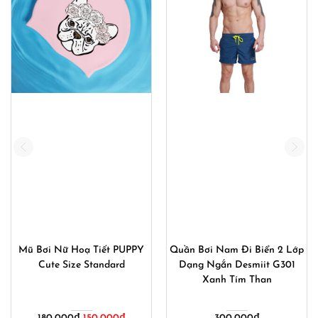
Mũ Bơi Nữ Hoạ Tiết PUPPY
Quần Bơi Nam Đi Biển 2 Lớp
Cute Size Standard
Dạng Ngắn Desmiit G301
Xanh Tím Than
Giá
Giá