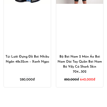
Túi Lưới Đựng Đồ Bơi Nhiều
Bộ Bơi Nam 2 Món Áo Bơi
Ngăn 48x32cm – Xanh Ngọc
Nam Dài Tay Quần Bơi Nam
Bó Vẩy Cá Shark Skin
704_302
280,000
₫
850,000
₫
640,000
₫
00₫.