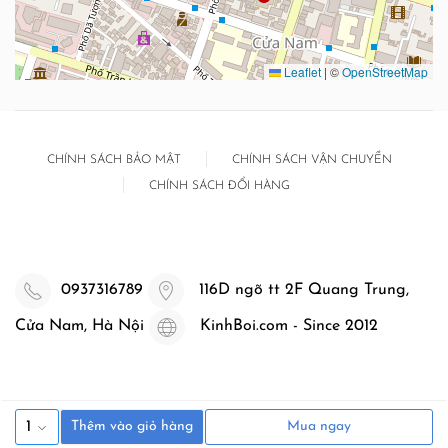
Leaflet
|
©
OpenStreetMap
CHÍNH SÁCH BẢO MẬT
CHÍNH SÁCH VẬN CHUYỂN
CHÍNH SÁCH ĐỔI HÀNG
0937316789
116D ngõ tt 2F Quang Trung,
Cửa Nam, Hà Nội
KinhBoi.com - Since 2012
1
Thêm vào giỏ hàng
Mua ngay