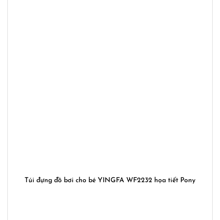
Túi đựng đồ bơi cho bé YINGFA WF2232 họa tiết Pony