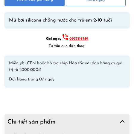
Em
YUKE
Blue
Mũ bơi silicone chống nước cho trẻ em 2-10 tuổi
Shark
số
lượng
Gọi ngay
0937316789
Tư vấn qua điện thoại
Miễn phí CPN hoặc hỗ trợ ship Hỏa tốc với đơn hàng có giá
trị từ 1.000.000đ
Đổi hàng trong 07 ngày
Chi tiết sản phẩm