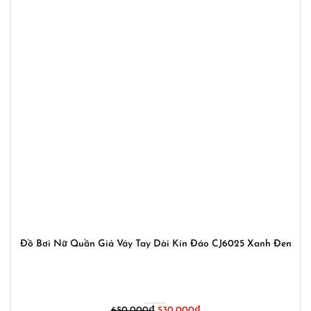
Đồ Bơi Nữ Quần Giả Váy Tay Dài Kín Đáo CJ6025 Xanh Đen
Giá
Giá
650,000
₫
530,000
₫