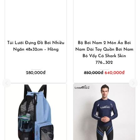
Túi Lưới Đựng Đồ Bơi Nhiều
Bộ Bơi Nam 2 Món Áo Bơi
Ngăn 48x32cm – Hồng
Nam Dài Tay Quần Bơi Nam
Bó Vẩy Cá Shark Skin
776_302
280,000
₫
850,000
₫
640,000
₫