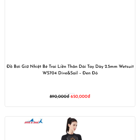
Đồ Bơi Giữ Nhiệt Bé Trai Liền Thân Dài Tay Dày 2.5mm Wetsuit
WS704 Dive&Sail – Đen Đỏ
Giá
Giá
890,000
₫
650,000
₫
gốc
hiện
là:
tại
890,000₫.
là:
650,000₫.