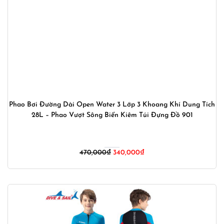
Phao Bơi Đường Dài Open Water 3 Lớp 3 Khoang Khí Dung Tích
28L – Phao Vượt Sông Biển Kiêm Túi Đựng Đồ 901
Giá
Giá
470,000
₫
340,000
₫
gốc
hiện
là:
tại
470,000₫.
là:
340,000₫.