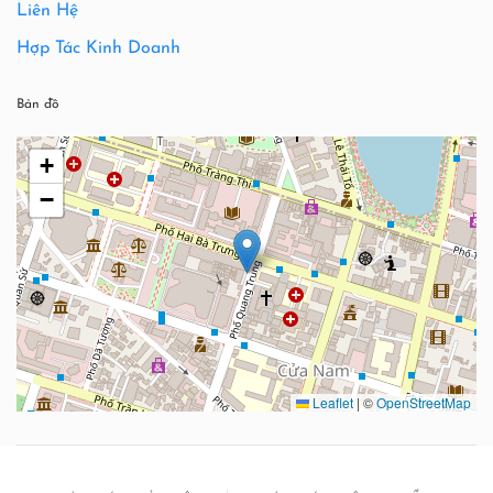
Liên Hệ
Hợp Tác Kinh Doanh
Bản đồ
+
−
Leaflet
|
©
OpenStreetMap