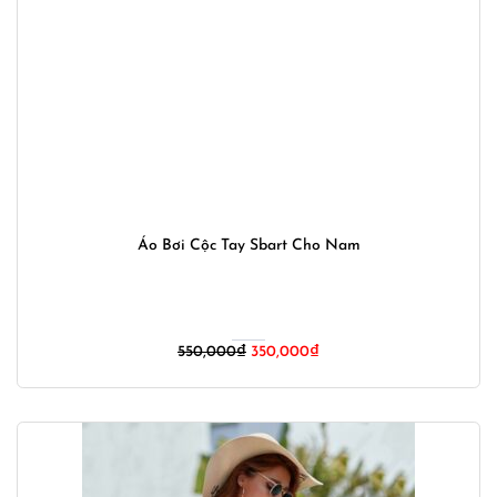
Áo Bơi Cộc Tay Sbart Cho Nam
Giá
Giá
550,000
₫
350,000
₫
gốc
hiện
là:
tại
550,000₫.
là:
350,000₫.