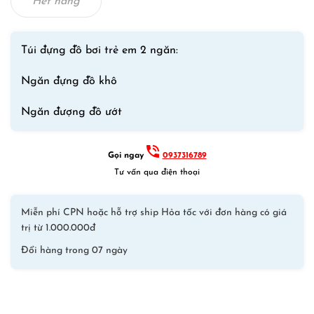
240,000₫.
là:
Hết hàng
180,000₫.
Túi đựng đồ bơi trẻ em 2 ngăn:
Ngăn đựng đồ khô
Ngăn đượng đồ ướt
Gọi ngay
0937316789
Tư vấn qua điện thoại
Miễn phí CPN hoặc hỗ trợ ship Hỏa tốc với đơn hàng có giá
trị từ 1.000.000đ
Đổi hàng trong 07 ngày