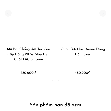
Mũ Bơi Chống Ướt Tóc Cao
Quần Bơi Nam Arena Dáng
Cấp Hãng VIEW Màu Đen
Đùi Boxer
Chất Liệu Silicone
180,000
₫
450,000
₫
00₫.
Sản phẩm bạn đã xem