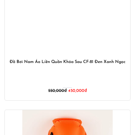
Đồ Bơi Nam Áo Liền Quần Khóa Sau CF-81 Đen Xanh Ngọc
Giá
Giá
550,000
₫
450,000
₫
gốc
hiện
là:
tại
550,000₫.
là:
450,000₫.