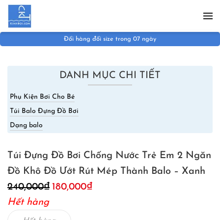
Skip to main content
Đổi hàng đổi size trong 07 ngày
DANH MỤC CHI TIẾT
Phụ Kiện Bơi Cho Bé
Túi Balo Đựng Đồ Bơi
Dạng balo
Túi Đựng Đồ Bơi Chống Nước Trẻ Em 2 Ngăn
Đồ Khô Đồ Ướt Rút Mép Thành Balo – Xanh
Giá
Giá
240,000
₫
180,000
₫
gốc
hiện
Hết hàng
là:
tại