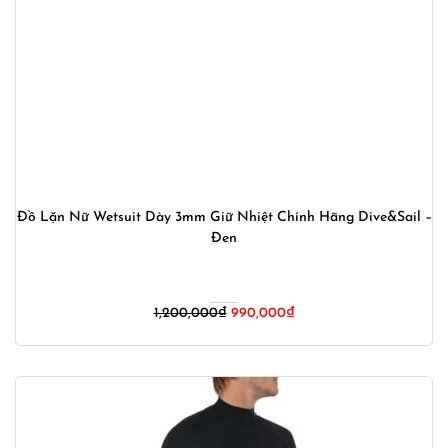
Đồ Lặn Nữ Wetsuit Dày 3mm Giữ Nhiệt Chính Hãng Dive&Sail –
Đen
Giá
Giá
1,200,000
₫
990,000
₫
gốc
hiện
là:
tại
1,200,000₫.
là:
990,000₫.