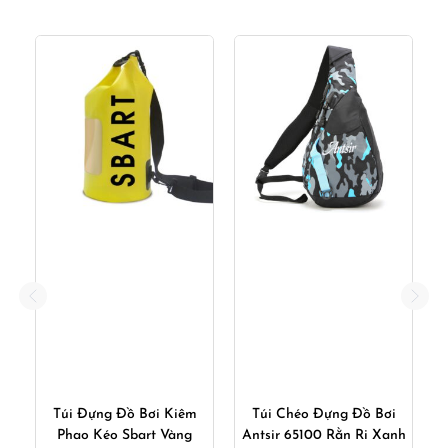
Túi Đựng Đồ Bơi Kiêm
Túi Chéo Đựng Đồ Bơi
ng
Phao Kéo Sbart Vàng
Antsir 65100 Rằn Ri Xanh