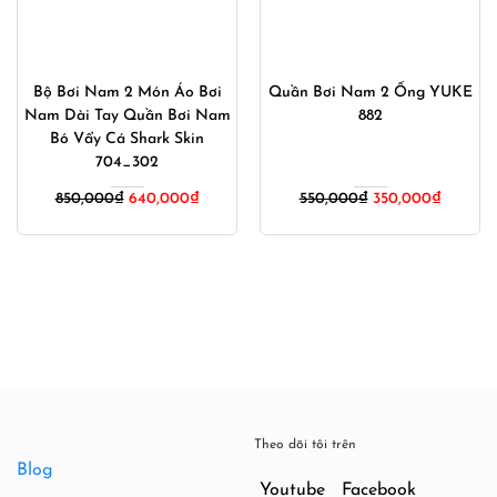
Bộ Bơi Nam 2 Món Áo Bơi
Quần Bơi Nam 2 Ống YUKE
Nam Dài Tay Quần Bơi Nam
882
Bó Vẩy Cá Shark Skin
704_302
Giá
Giá
850,000
₫
640,000
₫
550,000
₫
350,000
₫
gốc
hiện
là:
tại
550,000₫.
là:
350,000
Theo dõi tôi trên
Blog
Youtube
Facebook