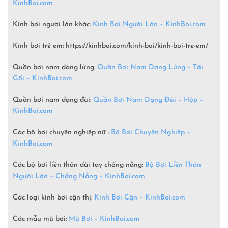
KinhBoi.com
Kính bơi người lớn khác:
Kính Bơi Người Lớn –
KinhBoi.com
Kính bơi trẻ em:
https://kinhboi.com/kinh-boi/kinh-boi-tre-em/
Quần bơi nam dáng lửng:
Quần Bơi Nam Dạng Lửng – Tới
Gối – KinhBoi.com
Quần bơi nam dạng đùi:
Quần Bơi Nam Dạng Đùi – Hộp –
KinhBoi.com
Các bộ bơi chuyên nghiệp nữ :
Bộ Bơi Chuyên Nghiệp –
KinhBoi.com
Các bộ bơi liền thân dài tay chống nắng:
Bộ Bơi Liền Thân
Người Lớn – Chống Nắng – KinhBoi.com
Các loại kính bơi cận thị:
Kính Bơi Cận – KinhBoi.com
Các mẫu mũ bơi:
Mũ Bơi – KinhBoi.com