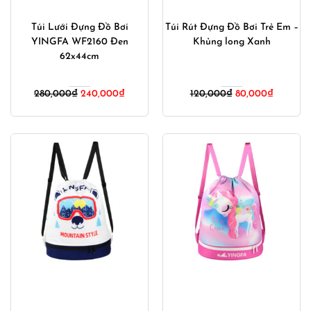
Túi Lưới Đựng Đồ Bơi
Túi Rút Đựng Đồ Bơi Trẻ Em –
YINGFA WF2160 Đen
Khủng long Xanh
62x44cm
Giá
Giá
Giá
Giá
280,000
₫
240,000
₫
120,000
₫
80,000
₫
gốc
hiện
gốc
hiện
là:
tại
là:
tại
280,000₫.
là:
120,000₫.
là:
240,000₫.
80,000₫