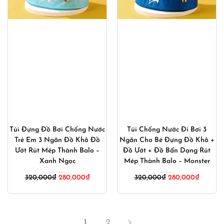
Túi Đựng Đồ Bơi Chống Nước
Túi Chống Nước Đi Bơi 3
Trẻ Em 3 Ngăn Đồ Khô Đồ
Ngăn Cho Bé Đựng Đồ Khô +
Ướt Rút Mép Thành Balo –
Đồ Ướt + Đồ Bẩn Dạng Rút
Xanh Ngọc
Mép Thành Balo – Monster
Giá
Giá
Giá
Giá
320,000
₫
280,000
₫
320,000
₫
280,000
₫
gốc
hiện
gốc
hiện
là:
tại
là:
tại
320,000₫.
là:
320,000₫.
là:
280,000₫.
280,00
1
2