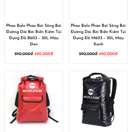
Phao Balo Phao Bơi Sông Bơi
Phao Balo Phao Bơi Sông Bơi
Đường Dài Bơi Biển Kiêm Túi
Đường Dài Bơi Biển Kiêm Túi
Đựng Đồ B603 – 30L Màu
Đựng Đồ M603 – 30L Màu
Đen
Xanh
Giá
Giá
Giá
Giá
590,000
₫
490,000
₫
590,000
₫
490,000
₫
gốc
hiện
gốc
hiện
là:
tại
là:
tại
590,000₫.
là:
590,000₫.
là:
490,000₫.
490,00