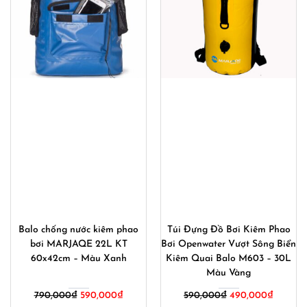
Balo chống nước kiêm phao
Túi Đựng Đồ Bơi Kiêm Phao
bơi MARJAQE 22L KT
Bơi Openwater Vượt Sông Biển
60x42cm – Màu Xanh
Kiêm Quai Balo M603 – 30L
Màu Vàng
Giá
Giá
Giá
Giá
790,000
₫
590,000
₫
590,000
₫
490,000
₫