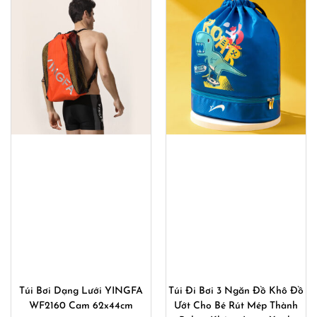
390,000₫.
Túi Bơi Dạng Lưới YINGFA
Túi Đi Bơi 3 Ngăn Đồ Khô Đồ
WF2160 Cam 62x44cm
Ướt Cho Bé Rút Mép Thành