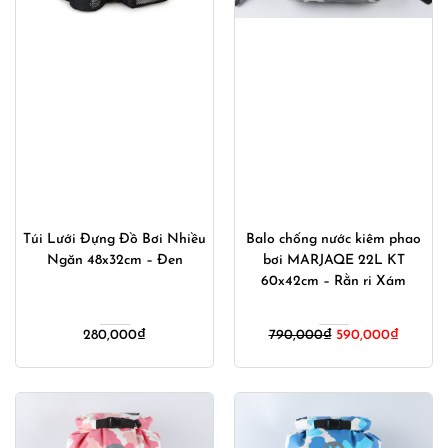
Túi Lưới Đựng Đồ Bơi Nhiều
Balo chống nước kiêm phao
Ngăn 48x32cm – Đen
bơi MARJAQE 22L KT
60x42cm – Rằn ri Xám
Giá
Giá
280,000
₫
790,000
₫
590,000
₫
gốc
hiện
là:
tại
790,000₫.
là:
590,00