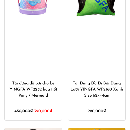
Túi đựng đồ bơi cho bé
Túi Đựng Đồ Đi Bơi Dạng
YINGFA WF2232 họa tiết
Lưới YINGFA WF2160 Xanh
Pony / Mermaid
Size 62x44cm
Giá
Giá
450,000
₫
390,000
₫
280,000
₫
gốc
hiện
là:
tại
450,000₫.
là: