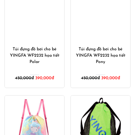
Túi đựng đồ bơi cho bé
Túi đựng đồ bơi cho bé
YINGFA WF2232 họa tiết
YINGFA WF2232 họa tiết
Polar
Pony
Giá
Giá
Giá
Giá
450,000
₫
390,000
₫
450,000
₫
390,000
₫
gốc
hiện
gốc
hiện
là:
tại
là:
tại
450,000₫.
là:
450,000₫.
là:
390,000₫.
390,00