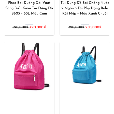
Phao Bơi Đường Dài Vượt
Túi Đựng Đồ Bơi Chống Nước
Sông Biển Kiêm Túi Đựng Đồ
2 Ngăn 3 Túi Phụ Dạng Balo
B603 – 30L Màu Cam
Rút Mép – Màu Xanh Chuối
Giá
Giá
Giá
Giá
590,000
₫
490,000
₫
320,000
₫
250,000
₫
gốc
hiện
gốc
hiện
là:
tại
là:
tại
590,000₫.
là:
320,000₫.
là:
490,000₫.
250,00