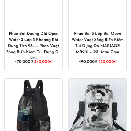
Phao Bơi Đường Dài Open
Phao Bơi 3 Lớp Bơi Open
Water 3 Lớp 3 Khoang Khí
Water Vượt Sông Biển Kiêm
Dung Tích 28L – Phao Vượt
Túi Đựng Đồ MARJAQE
Sông Biển Kiêm Túi Đựng Đồ
MR901 – 35L Màu Cam
901
Giá
Giá
Giá
Giá
470,000
₫
340,000
₫
490,000
₫
350,000
₫
gốc
hiện
gốc
hiện
là:
tại
là:
tại
470,000₫.
là:
490,000₫.
là:
340,000₫.
350,000