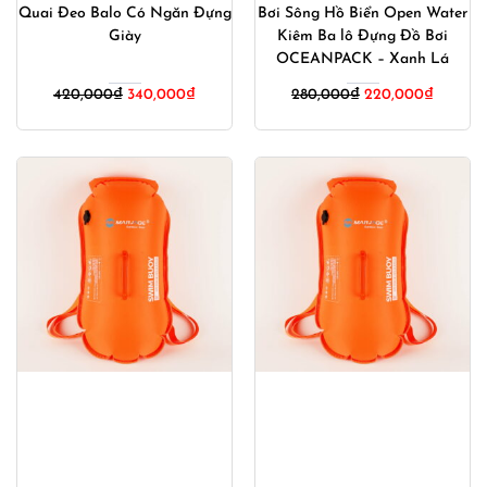
Quai Đeo Balo Có Ngăn Đựng
Bơi Sông Hồ Biển Open Water
Giày
Kiêm Ba lô Đựng Đồ Bơi
OCEANPACK – Xanh Lá
Giá
Giá
Giá
Giá
420,000
₫
340,000
₫
280,000
₫
220,000
₫
gốc
hiện
gốc
hiện
là:
tại
là:
tại
420,000₫.
là:
280,000₫.
là:
340,000₫.
220,00