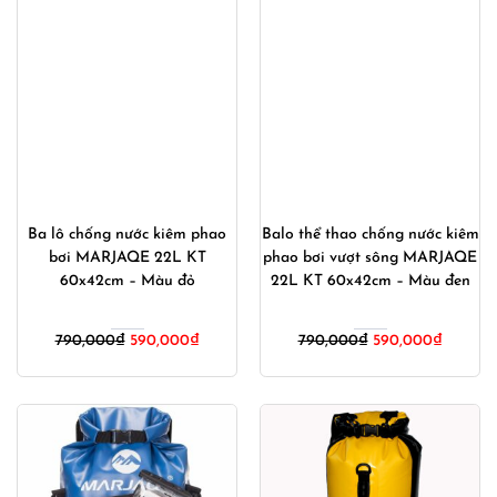
Ba lô chống nước kiêm phao
Balo thể thao chống nước kiêm
bơi MARJAQE 22L KT
phao bơi vượt sông MARJAQE
60x42cm – Màu đỏ
22L KT 60x42cm – Màu đen
Giá
Giá
Giá
Giá
790,000
₫
590,000
₫
790,000
₫
590,000
₫
gốc
hiện
gốc
hiện
là:
tại
là:
tại
790,000₫.
là:
790,000₫.
là:
590,000₫.
590,00