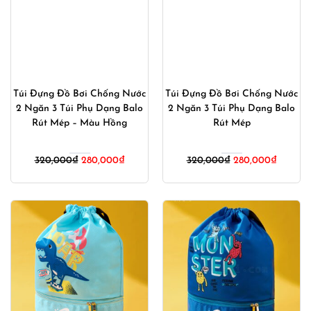
Túi Đựng Đồ Bơi Chống Nước
Túi Đựng Đồ Bơi Chống Nước
2 Ngăn 3 Túi Phụ Dạng Balo
2 Ngăn 3 Túi Phụ Dạng Balo
Rút Mép – Màu Hồng
Rút Mép
Giá
Giá
Giá
Giá
320,000
₫
280,000
₫
320,000
₫
280,000
₫
gốc
hiện
gốc
hiện
là:
tại
là:
tại
320,000₫.
là:
320,000₫.
là:
280,000₫.
280,00