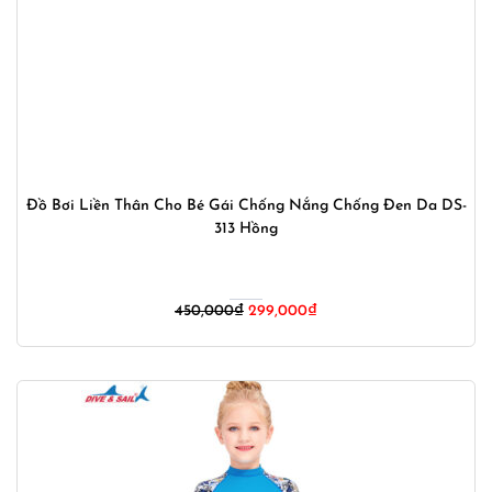
Đồ Bơi Liền Thân Cho Bé Gái Chống Nắng Chống Đen Da DS-
313 Hồng
Giá
Giá
450,000
₫
299,000
₫
gốc
hiện
là:
tại
450,000₫.
là:
299,000₫.