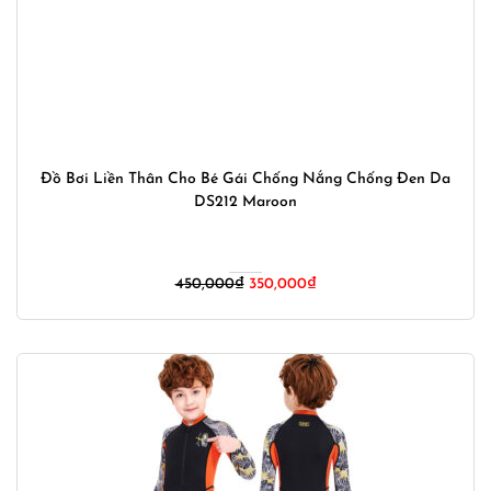
Đồ Bơi Liền Thân Cho Bé Gái Chống Nắng Chống Đen Da
DS212 Maroon
Giá
Giá
450,000
₫
350,000
₫
gốc
hiện
là:
tại
450,000₫.
là:
350,000₫.