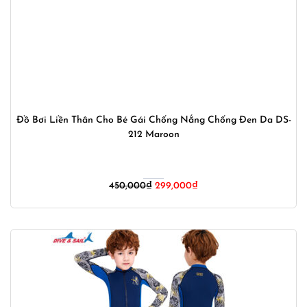
Đồ Bơi Liền Thân Cho Bé Gái Chống Nắng Chống Đen Da DS-
212 Maroon
Giá
Giá
450,000
₫
299,000
₫
gốc
hiện
là:
tại
450,000₫.
là:
299,000₫.