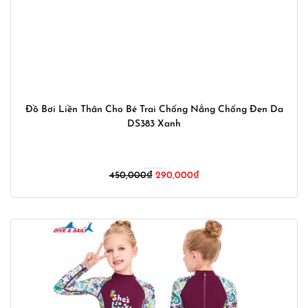
Đồ Bơi Liền Thân Cho Bé Trai Chống Nắng Chống Đen Da
DS383 Xanh
Giá
Giá
450,000
₫
290,000
₫
gốc
hiện
là:
tại
450,000₫.
là:
290,000₫.