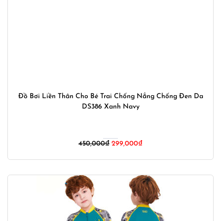
Đồ Bơi Liền Thân Cho Bé Trai Chống Nắng Chống Đen Da
DS386 Xanh Navy
Giá
Giá
450,000
₫
299,000
₫
gốc
hiện
là:
tại
450,000₫.
là:
299,000₫.