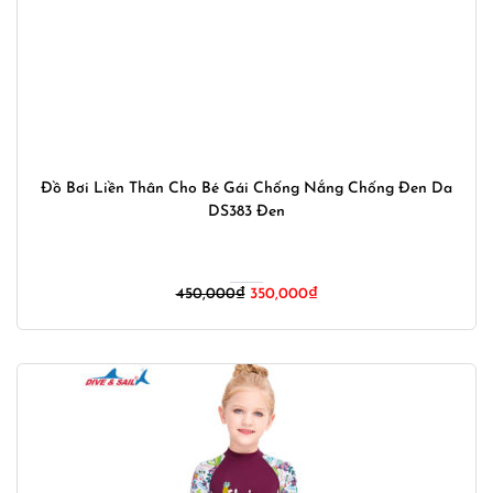
Đồ Bơi Liền Thân Cho Bé Gái Chống Nắng Chống Đen Da
DS383 Đen
Giá
Giá
450,000
₫
350,000
₫
gốc
hiện
là:
tại
450,000₫.
là:
350,000₫.