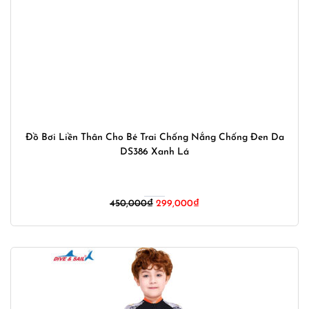
Đồ Bơi Liền Thân Cho Bé Trai Chống Nắng Chống Đen Da
DS386 Xanh Lá
Giá
Giá
450,000
₫
299,000
₫
gốc
hiện
là:
tại
450,000₫.
là:
299,000₫.