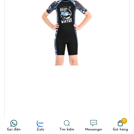
0
Gọi điện
Zalo
Tìm kiếm
Messenger
Giỏ hàng