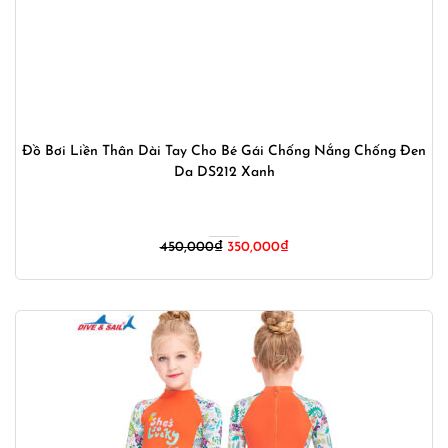
Đồ Bơi Liền Thân Dài Tay Cho Bé Gái Chống Nắng Chống Đen
Da DS212 Xanh
Giá
Giá
450,000
₫
350,000
₫
gốc
hiện
là:
tại
450,000₫.
là:
350,000₫.