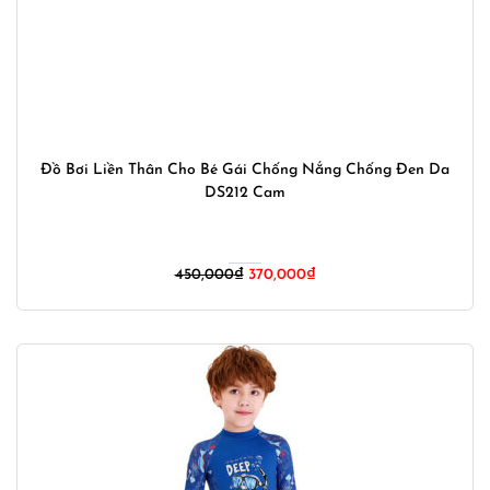
Đồ Bơi Liền Thân Cho Bé Gái Chống Nắng Chống Đen Da
DS212 Cam
Giá
Giá
450,000
₫
370,000
₫
gốc
hiện
là:
tại
450,000₫.
là:
370,000₫.