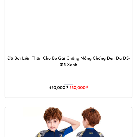
Đồ Bơi Liền Thân Cho Bé Gái Chống Nắng Chống Đen Da DS-
313 Xanh
Giá
Giá
450,000
₫
350,000
₫
gốc
hiện
là:
tại
450,000₫.
là:
350,000₫.