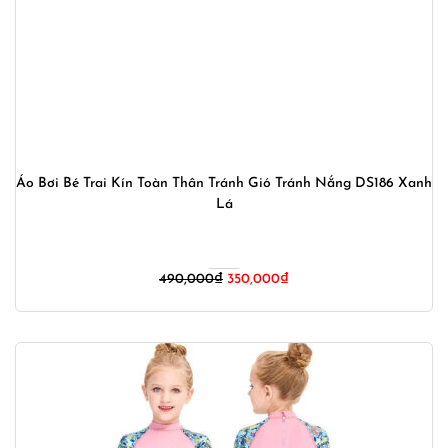
Áo Bơi Bé Trai Kín Toàn Thân Tránh Gió Tránh Nắng DS186 Xanh
Lá
Giá
Giá
490,000
₫
350,000
₫
gốc
hiện
là:
tại
490,000₫.
là:
350,000₫.