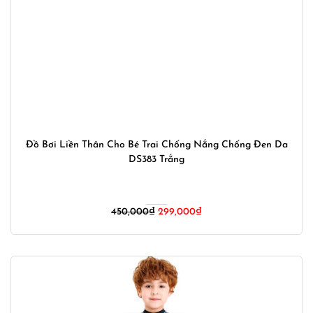
Đồ Bơi Liền Thân Cho Bé Trai Chống Nắng Chống Đen Da
DS383 Trắng
Giá
Giá
450,000
₫
299,000
₫
gốc
hiện
là:
tại
450,000₫.
là:
299,000₫.