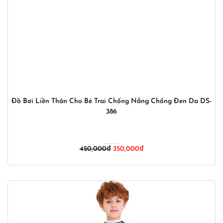
Đồ Bơi Liền Thân Cho Bé Trai Chống Nắng Chống Đen Da DS-
386
Giá
Giá
450,000
₫
350,000
₫
gốc
hiện
là:
tại
450,000₫.
là:
350,000₫.