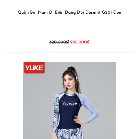
Quần Bơi Nam Đi Biển Dạng Đùi Desmiit G201 Đen
Giá
Giá
320,000
₫
280,000
₫
gốc
hiện
là:
tại
320,000₫.
là:
280,000₫.