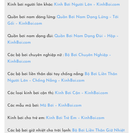
Kính bơi người lớn khác:
Kính Bơi Người Lớn –
KinhBoi.com
Quần bơi nam dáng lửng:
Quần Bơi Nam Dạng Lửng – Tới
Gối – KinhBoi.com
Quần bơi nam dạng đùi:
Quần Bơi Nam Dạng Đùi – Hộp –
KinhBoi.com
Các bộ bơi chuyên nghiệp nữ :
Bộ Bơi Chuyên Nghiệp –
KinhBoi.com
Các bộ bơi liền thân dài tay chống nắng:
Bộ Bơi Liền Thân
Người Lớn – Chống Nắng – KinhBoi.com
Các loại kính bơi cận thị:
Kính Bơi Cận – KinhBoi.com
Các mẫu mũ bơi:
Mũ Bơi – KinhBoi.com
Kính bơi cho trẻ em:
Kính Bơi Trẻ Em – KinhBoi.com
Các bộ bơi giữ nhiệt cho trời lạnh:
Bộ Bơi Liền Thân Giữ Nhiệt