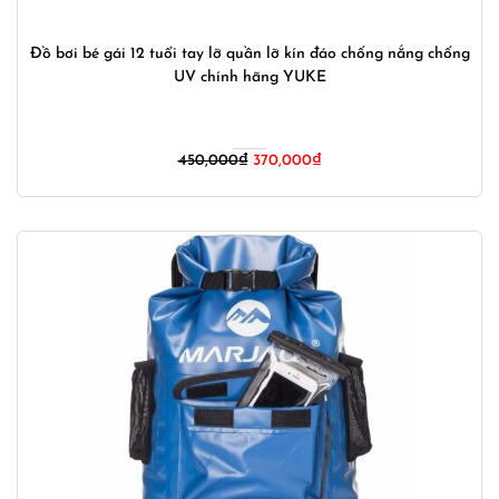
Đồ bơi bé gái 12 tuổi tay lỡ quần lỡ kín đáo chống nắng chống
UV chính hãng YUKE
Giá
Giá
450,000
₫
370,000
₫
gốc
hiện
là:
tại
450,000₫.
là:
370,000₫.