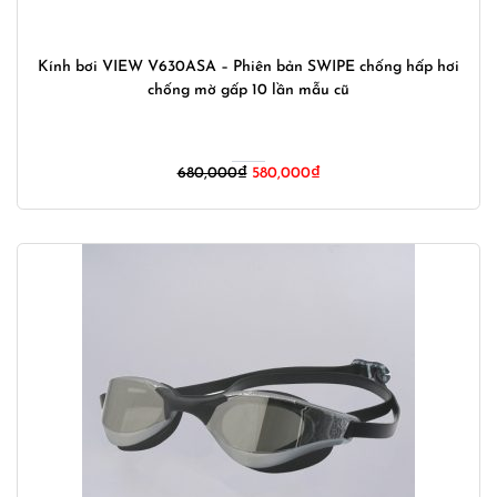
Kính bơi VIEW V630ASA – Phiên bản SWIPE chống hấp hơi
chống mờ gấp 10 lần mẫu cũ
Giá
Giá
680,000
₫
580,000
₫
gốc
hiện
là:
tại
680,000₫.
là:
580,000₫.