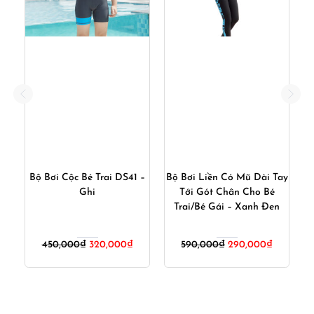
n
Bộ Bơi Cộc Bé Trai DS41 –
Bộ Bơi Liền Có Mũ Dài Tay
Ghi
Tới Gót Chân Cho Bé
Trai/Bé Gái – Xanh Đen
iá
Giá
Giá
Giá
Giá
450,000
₫
320,000
₫
590,000
₫
290,000
₫
iện
gốc
hiện
gốc
hiện
ại
là:
tại
là:
tại
:
450,000₫.
là:
590,000₫.
là:
20,000₫.
320,000₫.
290,000₫