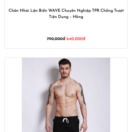
Chân Nhái Lặn Biển WAVE Chuyên Nghiệp TPR Chống Trượt
Tiện Dụng – Hồng
Giá
Giá
790,000
₫
640,000
₫
gốc
hiện
là:
tại
790,000₫.
là:
640,000₫.