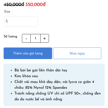
Giá
Giá
450,000
₫
350,000
₫
gốc
hiện
Size
là:
tại
450,000₫.
là:
350,000₫.
Số lượng
Đồ
Bơi
Liền
Thêm vào giỏ hàng
Mua ngay
Thân
Cho
Bé
Bộ bơi bé gái liền thân dài tay
Gái
Kéo khóa sau
Chống
Chất vải mau khô dày dặn, vải lycra co giãn 4
Nắng
chiều: 82% Nynol 12% Spandex
Chống
Tránh nắng chống UV chỉ số UPF 50+, chống đen
Đen
da do nước bể và ánh nắng
Da
DS212