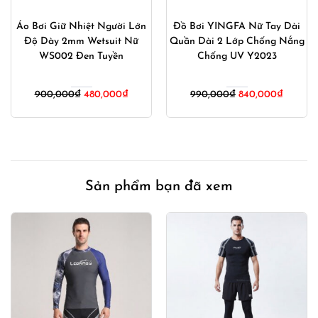
Áo Bơi Giữ Nhiệt Người Lớn
Đồ Bơi YINGFA Nữ Tay Dài
Độ Dày 2mm Wetsuit Nữ
Quần Dài 2 Lớp Chống Nắng
WS002 Đen Tuyền
Chống UV Y2023
Giá
Giá
Giá
Giá
900,000
₫
480,000
₫
990,000
₫
840,000
₫
gốc
hiện
gốc
hiện
là:
tại
là:
tại
900,000₫.
là:
990,000₫.
là:
480,000₫.
840,000
Sản phẩm bạn đã xem