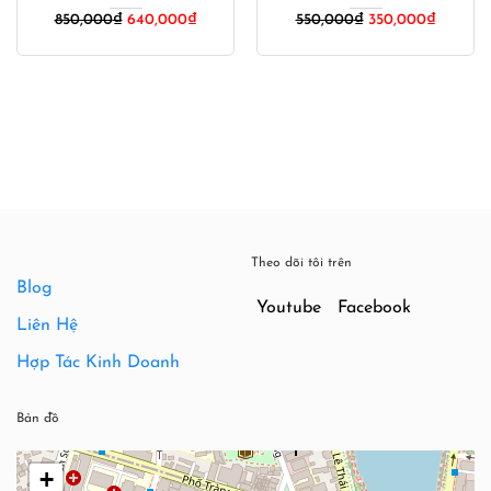
Giá
Giá
850,000
₫
640,000
₫
550,000
₫
350,000
₫
gốc
hiện
là:
tại
550,000₫.
là:
350,000
Theo dõi tôi trên
Blog
Youtube
Facebook
Liên Hệ
Hợp Tác Kinh Doanh
Bản đồ
+