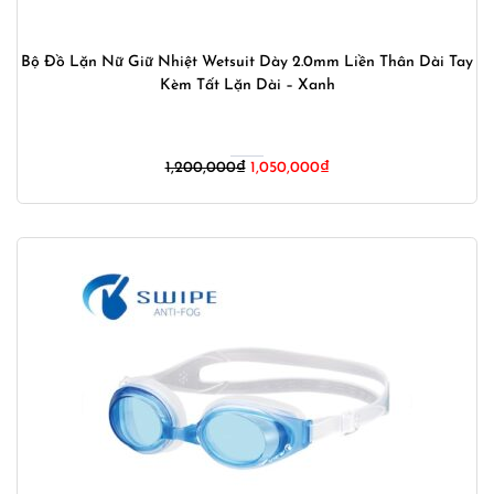
Bộ Đồ Lặn Nữ Giữ Nhiệt Wetsuit Dày 2.0mm Liền Thân Dài Tay
Kèm Tất Lặn Dài – Xanh
Giá
Giá
1,200,000
₫
1,050,000
₫
gốc
hiện
là:
tại
1,200,000₫.
là:
1,050,000₫.