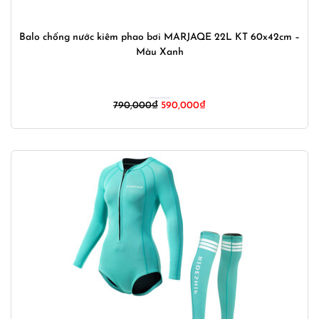
Balo chống nước kiêm phao bơi MARJAQE 22L KT 60x42cm –
Màu Xanh
Giá
Giá
790,000
₫
590,000
₫
gốc
hiện
là:
tại
790,000₫.
là:
590,000₫.