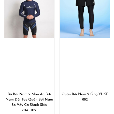
540,000
Bộ Bơi Nam 2 Món Áo Bơi
Quần Bơi Nam 2 Ống YUKE
Nam Dài Tay Quần Bơi Nam
882
Bó Vẩy Cá Shark Skin
704_302