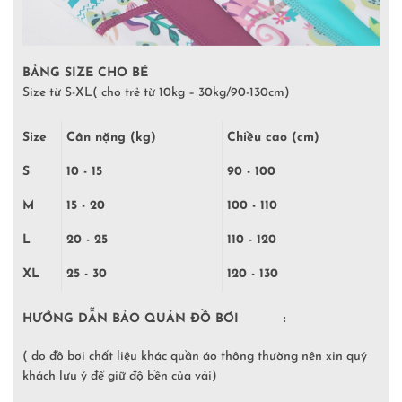
BẢNG SIZE CHO BÉ
Size từ S-XL( cho trẻ từ 10kg – 30kg/90-130cm)
Size
Cân nặng (kg)
Chiều cao (cm)
S
10 - 15
90 - 100
M
15 - 20
100 - 110
L
20 - 25
110 - 120
XL
25 - 30
120 - 130
HƯỚNG DẪN BẢO QUẢN ĐỒ BƠI :
( do đồ bơi chất liệu khác quần áo thông thường nên xin quý
khách lưu ý để giữ độ bền của vải)