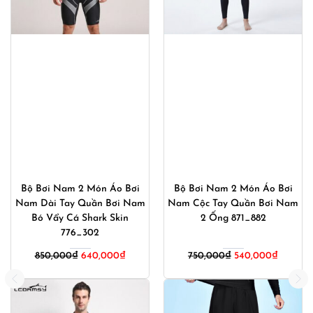
Bộ Bơi Nam 2 Món Áo Bơi
Bộ Bơi Nam 2 Món Áo Bơi
Nam Dài Tay Quần Bơi Nam
Nam Cộc Tay Quần Bơi Nam
Bó Vẩy Cá Shark Skin
2 Ống 871_882
776_302
Giá
Giá
850,000
₫
640,000
₫
750,000
₫
540,000
₫
gốc
hiện
là:
tại
750,000₫.
là: