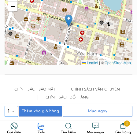
−
Leaflet
|
©
OpenStreetMap
CHÍNH SÁCH BẢO MẬT
CHÍNH SÁCH VẬN CHUYỂN
CHÍNH SÁCH ĐỔI HÀNG
1
Thêm vào giỏ hàng
Mua ngay
0
0937316789
116D ngõ tt 2F Quang Trung,
Gọi điện
Zalo
Tìm kiếm
Messenger
Giỏ hàng