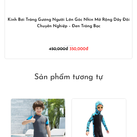
Kính Bơi Tráng Gương Người Lớn Góc Nhìn Mở Rộng Dây Đôi
Chuyên Nghiệp – Đen Tráng Bạc
Giá
Giá
450,000
₫
350,000
₫
gốc
hiện
là:
tại
450,000₫.
là:
350,000₫.
Sản phẩm tương tự