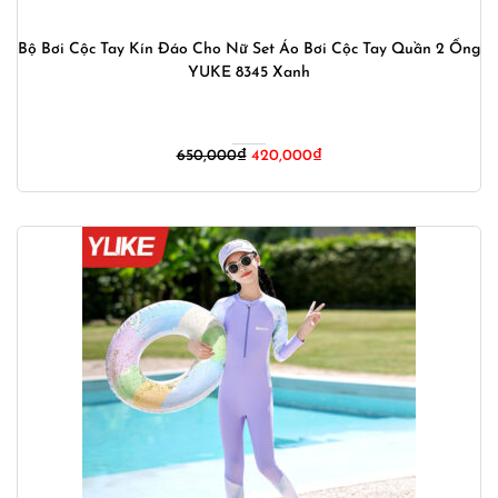
Bộ Bơi Cộc Tay Kín Đáo Cho Nữ Set Áo Bơi Cộc Tay Quần 2 Ống
YUKE 8345 Xanh
Giá
Giá
650,000
₫
420,000
₫
gốc
hiện
là:
tại
650,000₫.
là:
420,000₫.