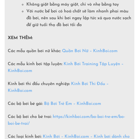
Không giặt bằng máy giặt, chỉ vò nhẹ bằng tay
Với nước bể bơi có hoá chất sẽ làm nhanh phai màu
đồ bơi, nên sau khi bơi ngay lập tức xả qua nước sạch
để giữ tuổi thọ đồ bơi tối đa
XEM THÊM:
Các mẫu quần bơi nữ khác:
Quần Bơi Nữ – KinhBoi.com
Các mẫu kính bơi tập luyện:
Kính Bơi Training Tập Luyện –
KinhBoi.com
Kính bơi thi đấu chuyên nghiệp:
Kính Bơi Thi Đấu –
KinhBoi.com
Các bộ bơi bé gái:
Bộ Bơi Trẻ Em –
KinhBoi.com
Các bộ bơi cho bé trai:
https://kinhboi.com/bo-boi-tre-em/bo-
boi-be-trai/
Các loại kính bơi:
Kính Bơi – KinhBoi.com – Kính bơi dành cho