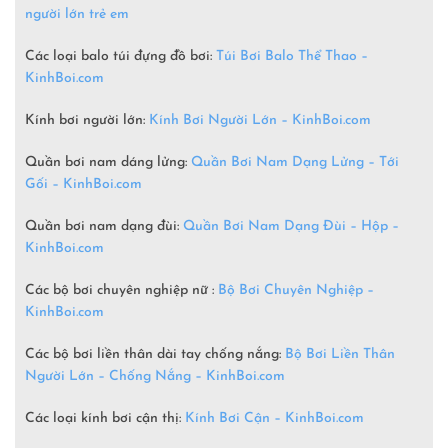
người lớn trẻ em
Các loại balo túi đựng đồ bơi:
Túi Bơi Balo Thể Thao –
KinhBoi.com
Kính bơi người lớn:
Kính Bơi Người Lớn –
KinhBoi.com
Quần bơi nam dáng lửng:
Quần Bơi Nam Dạng Lửng – Tới
Gối – KinhBoi.com
Quần bơi nam dạng đùi:
Quần Bơi Nam Dạng Đùi – Hộp –
KinhBoi.com
Các bộ bơi chuyên nghiệp nữ :
Bộ Bơi Chuyên Nghiệp –
KinhBoi.com
Các bộ bơi liền thân dài tay chống nắng:
Bộ Bơi Liền Thân
Người Lớn – Chống Nắng – KinhBoi.com
Các loại kính bơi cận thị:
Kính Bơi Cận – KinhBoi.com