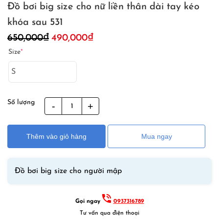
Đồ bơi big size cho nữ liền thân dài tay kéo
khóa sau 531
Giá
Giá
650,000
₫
490,000
₫
gốc
hiện
Size
*
là:
tại
650,000₫.
là:
490,000₫.
Số lượng
Đồ
bơi
big
Thêm vào giỏ hàng
Mua ngay
size
cho
nữ
Đồ bơi big size cho người mập
liền
thân
dài
Gọi ngay
0937316789
tay
Tư vấn qua điện thoại