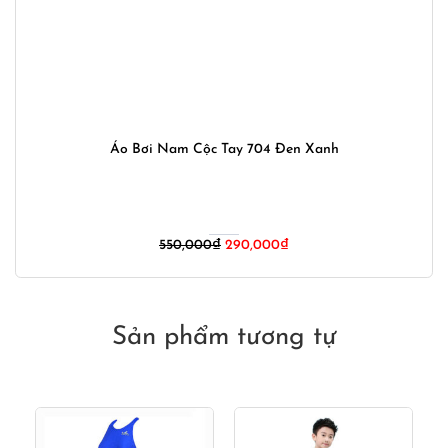
Áo Bơi Nam Cộc Tay 704 Đen Xanh
Giá
Giá
550,000
₫
290,000
₫
gốc
hiện
là:
tại
550,000₫.
là:
290,000₫.
Sản phẩm tương tự