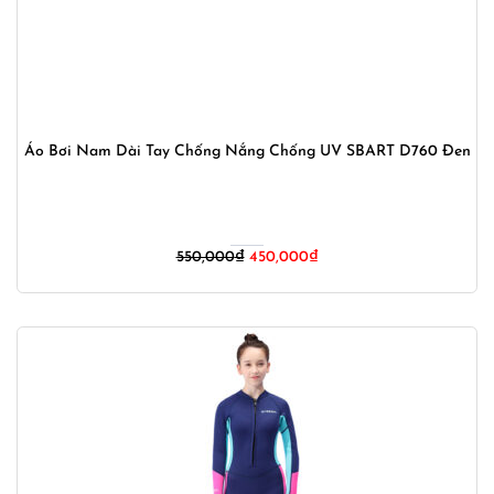
Áo Bơi Nam Dài Tay Chống Nắng Chống UV SBART D760 Đen
Giá
Giá
550,000
₫
450,000
₫
gốc
hiện
là:
tại
550,000₫.
là:
450,000₫.