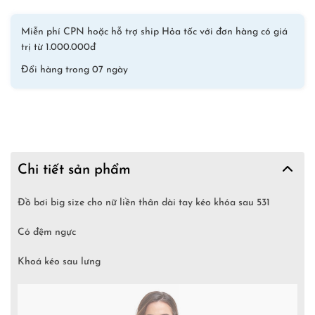
kéo
khóa
Miễn phí CPN hoặc hỗ trợ ship Hỏa tốc với đơn hàng có giá
sau
trị từ 1.000.000đ
531
số
Đổi hàng trong 07 ngày
lượng
Chi tiết sản phẩm
Đồ bơi big size cho nữ liền thân dài tay kéo khóa sau 531
Có đệm ngực
Khoá kéo sau lưng