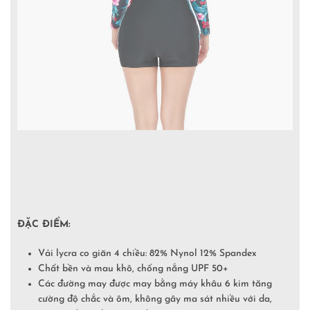
ĐẶC ĐIỂM:
Vải lycra co giãn 4 chiều: 82% Nynol 12% Spandex
Chất bền và mau khô, chống nắng UPF 50+
Các đường may được may bằng máy khâu 6 kim tăng
cường độ chắc và ôm, không gây ma sát nhiều với da,