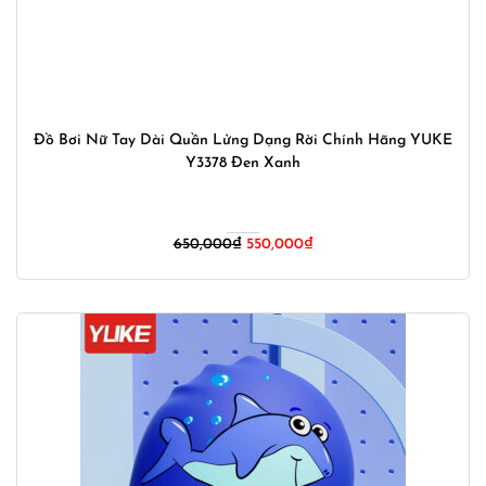
Đồ Bơi Nữ Tay Dài Quần Lửng Dạng Rời Chính Hãng YUKE
Y3378 Đen Xanh
Giá
Giá
650,000
₫
550,000
₫
gốc
hiện
là:
tại
650,000₫.
là:
550,000₫.