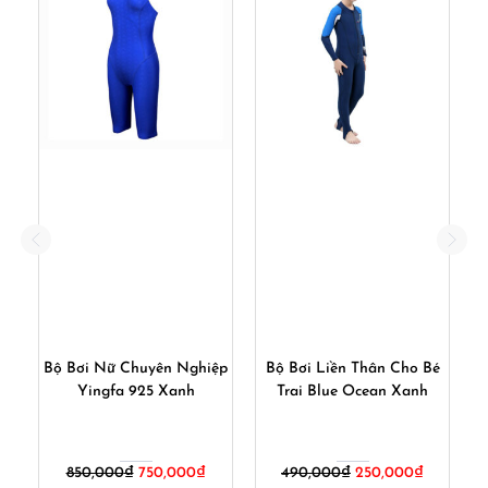
ần
Bộ Bơi Nữ Chuyên Nghiệp
Bộ Bơi Liền Thân Cho Bé
 –
Yingfa 925 Xanh
Trai Blue Ocean Xanh
iá
Giá
Giá
Giá
Giá
850,000
₫
750,000
₫
490,000
₫
250,000
₫