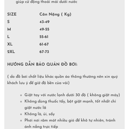
giúp cử động thoải mái dưới nước
SIZE
Cân Nặng ( Kg)
S
43-49
M
49-55
L
55-61
XL
61-67
2XL
67-73
HƯỚNG DẪN BẢO QUẢN ĐỒ BƠI:
( do đồ bơi chất liệu khác quần áo thông thường nên xin quý
khách lưu ý để giữ độ bền của vải)
Giặt tay với nước lạnh dưới 30 độ ( không giặt máy)
Không dùng thuốc tẩy, bột giặt mạnh, tốt nhất chỉ
giặt nước lã
Không là, ủi, sấy
Phơi nơi râm mát nhiều gió để khô tự nhiên, tránh
ánh nắng trực tiếp