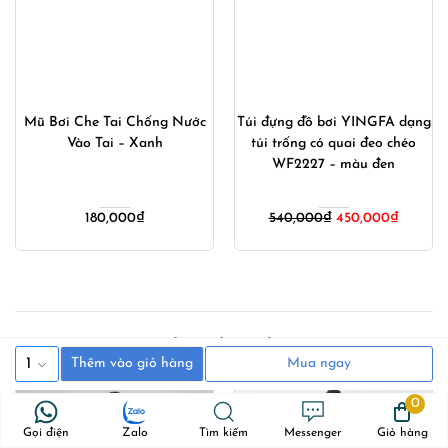
Mũ Bơi Che Tai Chống Nước
Túi đựng đồ bơi YINGFA dạng
Vào Tai – Xanh
túi trống có quai đeo chéo
WF2227 – màu đen
Giá
Giá
180,000
₫
540,000
₫
450,000
₫
gốc
hiện
là:
tại
540,000₫.
là:
0₫.
450,000
Sản phẩm bạn đã xem
1
Thêm vào giỏ hàng
Mua ngay
0
Gọi điện
Zalo
Tìm kiếm
Messenger
Giỏ hàng