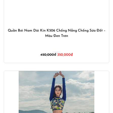
Quần Bơi Nam Dài Kín K506 Chống Nắng Chống Sứa Đốt –
Màu Đen Trơn
Giá
Giá
450,000
₫
350,000
₫
gốc
hiện
là:
tại
450,000₫.
là:
350,000₫.