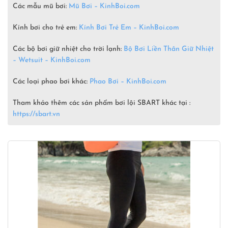
Các mẫu mũ bơi:
Mũ Bơi – KinhBoi.com
Kính bơi cho trẻ em:
Kính Bơi Trẻ Em – KinhBoi.com
Các bộ bơi giữ nhiệt cho trời lạnh:
Bộ Bơi Liền Thân Giữ Nhiệt
– Wetsuit –
KinhBoi.com
Các loại phao bơi khác:
Phao Bơi – KinhBoi.com
Tham khảo thêm các sản phẩm bơi lội SBART khác tại :
https://sbart.vn