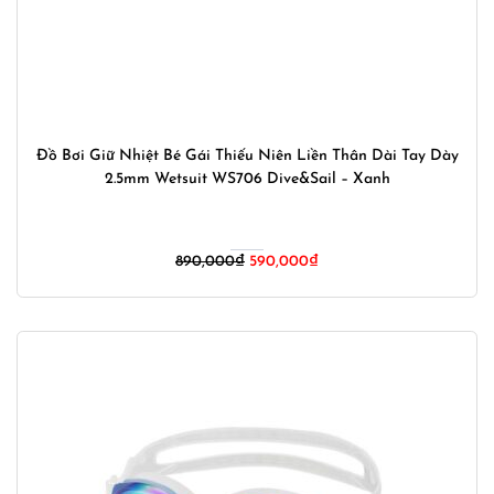
Đồ Bơi Giữ Nhiệt Bé Gái Thiếu Niên Liền Thân Dài Tay Dày
2.5mm Wetsuit WS706 Dive&Sail – Xanh
Giá
Giá
890,000
₫
590,000
₫
gốc
hiện
là:
tại
890,000₫.
là:
590,000₫.