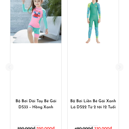
ai
Bộ Bơi Dài Tay Bé Gái
Bộ Bơi Liền Bé Gái Xanh
DS33 – Hồng Xanh
Lá DS22 Từ 2 tới 12 Tuổi
D
Giá
Giá
Giá
Giá
320,000
₫
250,000
₫
490,000
₫
330,000
₫