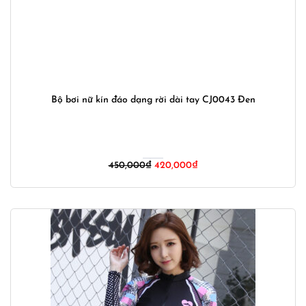
Bộ bơi nữ kín đáo dạng rời dài tay CJ0043 Đen
Giá
Giá
450,000
₫
420,000
₫
gốc
hiện
là:
tại
450,000₫.
là:
420,000₫.