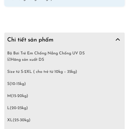
Tuổi
số
lượng
Chi tiết sản phẩm
Bộ Bơi Trẻ Em Chống Nắng Chống UV DS
☑️
Hãng sản xuất DS
Size từ S-2XL ( cho trẻ từ 10kg – 35kg)
S(10-15kg)
M(15-20kg)
L(20-25kg)
XL(25-30kg)