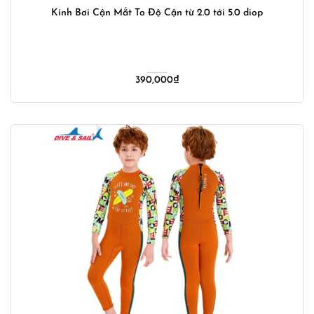
Kính Bơi Cận Mắt To Độ Cận từ 2.0 tới 5.0 diop
390,000
₫