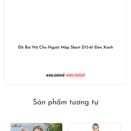
Đồ Bơi Nữ Cho Người Mập Sbart D13-61 Đen Xanh
Giá
Giá
650,000
₫
400,000
₫
gốc
hiện
là:
tại
650,000₫.
là:
400,000₫.
Sản phẩm tương tự