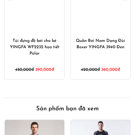
Túi đựng đồ bơi cho bé
Quần Bơi Nam Dạng Đùi
YINGFA WF2232 họa tiết
Boxer YINGFA 3940 Đen
Polar
Giá
Giá
Giá
Giá
450,000
₫
390,000
₫
420,000
₫
360,000
₫
gốc
hiện
gốc
hiện
là:
tại
là:
tại
450,000₫.
là:
420,000₫.
là:
00₫.
390,000₫.
360,00
Sản phẩm bạn đã xem