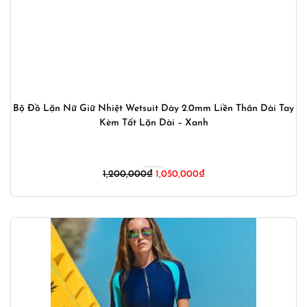
Bộ Đồ Lặn Nữ Giữ Nhiệt Wetsuit Dày 2.0mm Liền Thân Dài Tay
Kèm Tất Lặn Dài – Xanh
Giá
Giá
1,200,000
₫
1,050,000
₫
gốc
hiện
là:
tại
1,200,000₫.
là:
1,050,000₫.