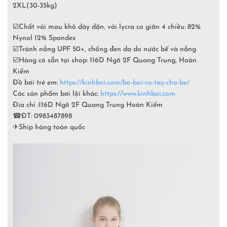
2XL(30-35kg)
☑️
Chất vải mau khô dày dặn, vải lycra co giãn 4 chiều: 82%
Nynol 12% Spandex
☑️
Tránh nắng UPF 50+, chống đen da do nước bể và nắng
☑️
Hàng có sẵn tại shop: 116D Ngõ 2F Quang Trung, Hoàn
Kiếm
Đồ bơi trẻ em:
https://kinhboi.com/bo-boi-co-tay-cho-be/
Các sản phẩm bơi lội khác:
https://www.kinhboi.com
Địa chỉ :116D Ngõ 2F Quang Trung Hoàn Kiếm
☎
ĐT: 0983487898
✈
Ship hàng toàn quốc