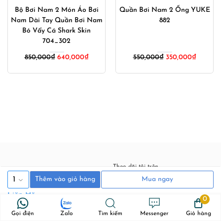
Bộ Bơi Nam 2 Món Áo Bơi
Quần Bơi Nam 2 Ống YUKE
Nam Dài Tay Quần Bơi Nam
882
Bó Vẩy Cá Shark Skin
704_302
Giá
Giá
850,000
₫
640,000
₫
550,000
₫
350,000
₫
gốc
hiện
là:
tại
550,000₫.
là:
350,000
Theo dõi tôi trên
Blog
1
Thêm vào giỏ hàng
Mua ngay
Youtube
Facebook
Liên Hệ
0
Hợp Tác Kinh Doanh
Gọi điện
Zalo
Tìm kiếm
Messenger
Giỏ hàng