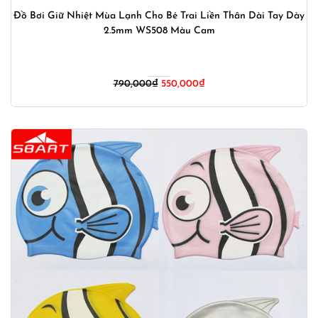
Đồ Bơi Giữ Nhiệt Mùa Lạnh Cho Bé Trai Liền Thân Dài Tay Dày
2.5mm WS508 Màu Cam
Giá
Giá
790,000
₫
550,000
₫
gốc
hiện
là:
tại
790,000₫.
là:
550,000₫.