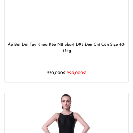
Áo Bơi Dài Tay Khóa Kéo Nữ Sbart D95 Đen Chỉ Còn Size 40-
45kg
Giá
Giá
550,000
₫
290,000
₫
gốc
hiện
là:
tại
550,000₫.
là:
290,000₫.