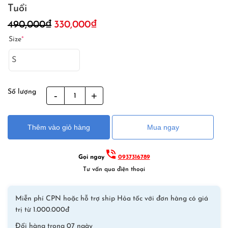
Tuổi
Giá
Giá
490,000
₫
330,000
₫
gốc
hiện
Size
*
là:
tại
490,000₫.
là:
330,000₫.
Số lượng
Bộ
Bơi
Liền
Thêm vào giỏ hàng
Mua ngay
Bé
Gái
Xanh
Gọi ngay
0937316789
Lá
Tư vấn qua điện thoại
DS22
Từ
Miễn phí CPN hoặc hỗ trợ ship Hỏa tốc với đơn hàng có giá
2
trị từ 1.000.000đ
tới
Đổi hàng trong 07 ngày
12