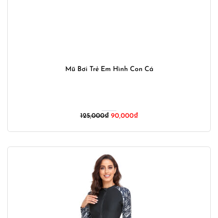
Mũ Bơi Trẻ Em Hình Con Cá
Giá
Giá
125,000
₫
90,000
₫
gốc
hiện
là:
tại
125,000₫.
là:
90,000₫.