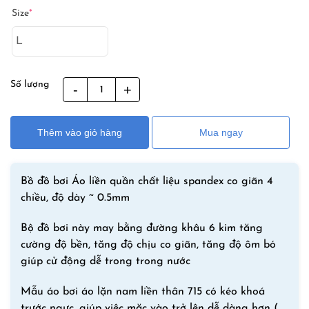
gốc
hiện
Size
*
là:
tại
900,000₫.
là:
490,000₫.
Số lượng
Bộ
Đồ
Bơi
Thêm vào giỏ hàng
Mua ngay
Liền
Thân
Tới
Bồ đồ bơi Áo liền quần chất liệu spandex co giãn 4
Gót
chiều, độ dày ~ 0.5mm
Dài
Tay
Bộ đồ bơi này may bằng đường khâu 6 kim tăng
715
cường độ bền, tăng độ chịu co giãn, tăng độ ôm bó
Cho
giúp cử động dễ trong trong nước
Nam
số
Mẫu áo bơi áo lặn nam liền thân 715 có kéo khoá
lượng
trước ngực, giúp việc mặc vào trở lên dễ dàng hơn (