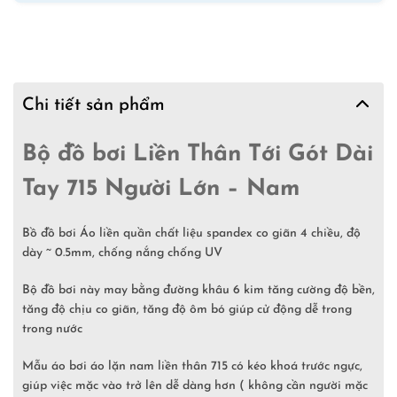
Chi tiết sản phẩm
Bộ đồ bơi Liền Thân Tới Gót Dài
Tay 715 Người Lớn – Nam
Bồ đồ bơi Áo liền quần chất liệu spandex co giãn 4 chiều, độ
dày ~ 0.5mm, chống nắng chống UV
Bộ đồ bơi này may bằng đường khâu 6 kim tăng cường độ bền,
tăng độ chịu co giãn, tăng độ ôm bó giúp cử động dễ trong
trong nước
Mẫu áo bơi áo lặn nam liền thân 715 có kéo khoá trước ngực,
giúp việc mặc vào trở lên dễ dàng hơn ( không cần người mặc