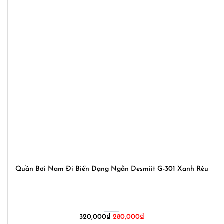
Quần Bơi Nam Đi Biển Dạng Ngắn Desmiit G-301 Xanh Rêu
Giá
Giá
320,000
₫
280,000
₫