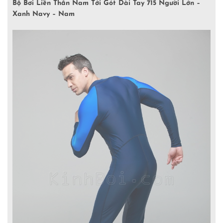
Bộ Bơi Liền Thân Nam Tới Gót Dài Tay 715 Người Lớn –
Xanh Navy – Nam