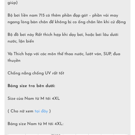
giúp)
Bộ bơi liền nam 715 có thêm phần đạp gót – phần vải may
ngang lòng bàn chân để không bị co ống chân lên khi cử động
Bộ đồ bơi này Rất thích hợp khi dạy bơi, hoặc bơi lâu dưới
nước, lặn biển
Và Thích hợp với các môn thể thao nước, lướt ván, SUP, đua
thuyền
Chống nắng chống UV rất tốt
Bảng size tra bên dưới:
Size của Nam từ M tới 4XL
( Cho nữ xem
tại đây
)
Bảng size Nam từ M tới 4XL: