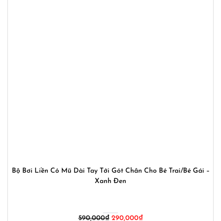
Bộ Bơi Liền Có Mũ Dài Tay Tới Gót Chân Cho Bé Trai/Bé Gái –
Xanh Đen
Giá
Giá
590,000
₫
290,000
₫