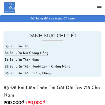
Skip to main content
Đổi hàng đổi size trong 07 ngày
DANH MỤC CHI TIẾT
Bộ Bơi Liền Thân
Bộ Bơi Liền Kín Chống Nắng
Bộ Bơi Liền Thân Nam
Bộ Bơi Liền Thân Người Lớn – Chống Nắng
Bộ Bơi Liền Thân Chống Nắng
Bộ Đồ Bơi Liền Thân Tới Gót Dài Tay 715 Cho
Nam
Giá
Giá
900,000
₫
490,000
₫