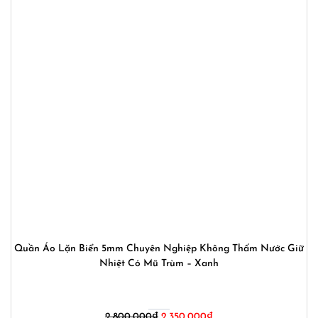
Quần Áo Lặn Biển 5mm Chuyên Nghiệp Không Thấm Nước Giữ
Nhiệt Có Mũ Trùm – Xanh
Giá
Giá
2,800,000
₫
2,350,000
₫