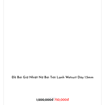
Đồ Bơi Giữ Nhiệt Nữ Bơi Trời Lạnh Wetsuit Dày 1.5mm
Giá
Giá
1,200,000
₫
750,000
₫
gốc
hiện