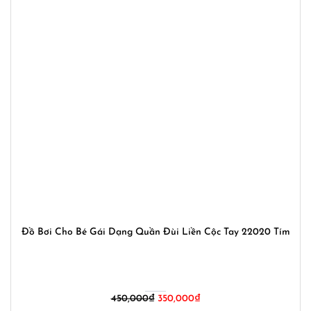
Đồ Bơi Cho Bé Gái Dạng Quần Đùi Liền Cộc Tay 22020 Tím
Giá
Giá
450,000
₫
350,000
₫