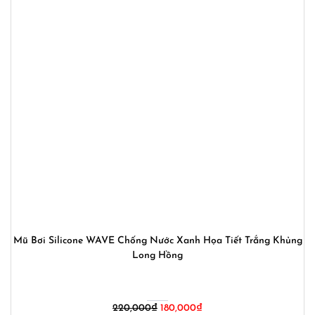
Mũ Bơi Silicone WAVE Chống Nước Xanh Họa Tiết Trắng Khủng
Long Hồng
Giá
Giá
220,000
₫
180,000
₫