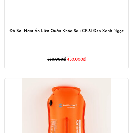
Đồ Bơi Nam Áo Liền Quần Khóa Sau CF-81 Đen Xanh Ngọc
Giá
Giá
550,000
₫
450,000
₫
gốc
hiện
là:
tại
550,000₫.
là:
450,000₫.