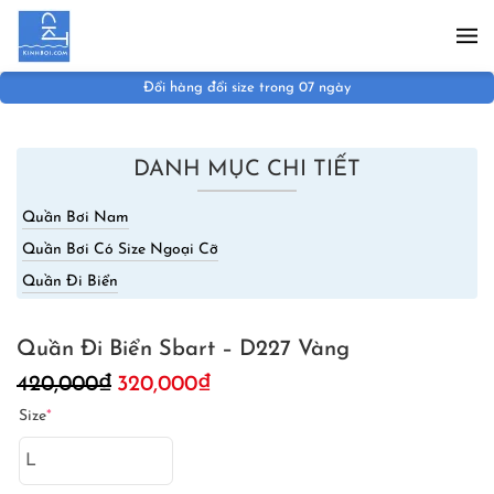
Skip to main content
ngày
Miễn phí vận chuyển đơn hàng trê
DANH MỤC CHI TIẾT
Quần Bơi Nam
Quần Bơi Có Size Ngoại Cỡ
Quần Đi Biển
Quần Đi Biển Sbart – D227 Vàng
Giá
Giá
420,000
₫
320,000
₫
gốc
hiện
Size
*
là:
tại
420,000₫.
là:
320,000₫.