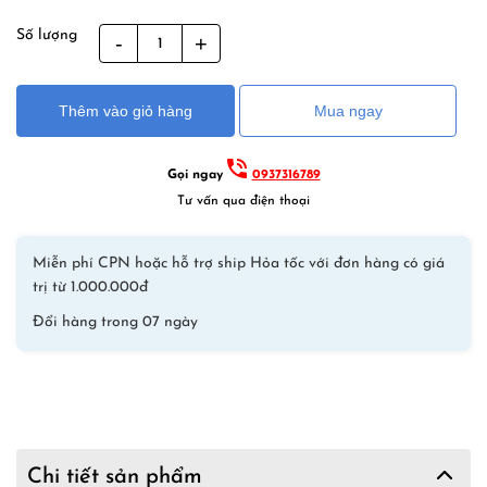
Số lượng
Quần
Đi
Biển
Thêm vào giỏ hàng
Mua ngay
Sbart
–
D227
Gọi ngay
0937316789
Vàng
Tư vấn qua điện thoại
số
lượng
Miễn phí CPN hoặc hỗ trợ ship Hỏa tốc với đơn hàng có giá
trị từ 1.000.000đ
Đổi hàng trong 07 ngày
Chi tiết sản phẩm