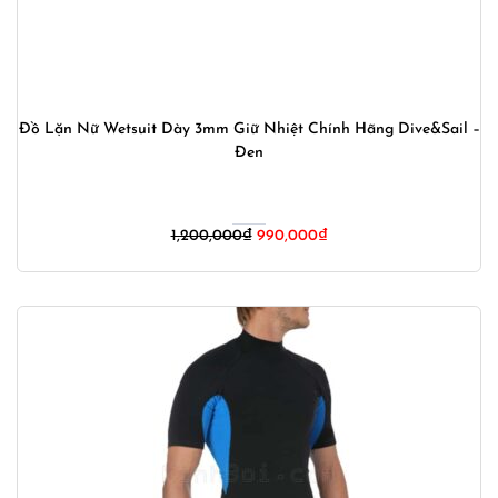
Đồ Lặn Nữ Wetsuit Dày 3mm Giữ Nhiệt Chính Hãng Dive&Sail –
Đen
Giá
Giá
1,200,000
₫
990,000
₫
gốc
hiện
là:
tại
1,200,000₫.
là:
990,000₫.