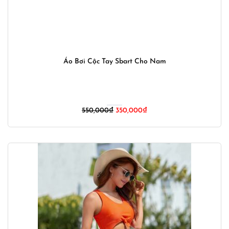
Áo Bơi Cộc Tay Sbart Cho Nam
Giá
Giá
550,000
₫
350,000
₫
gốc
hiện
là:
tại
550,000₫.
là:
350,000₫.