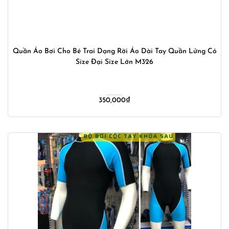
Quần Áo Bơi Cho Bé Trai Dạng Rời Áo Dài Tay Quần Lửng Có
Size Đại Size Lớn M326
350,000
₫