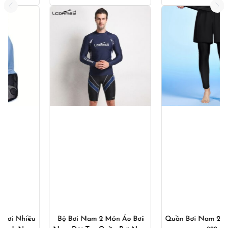
là:
tại
750,000₫.
là:
540,000
Bộ Bơi Nam 2 Món Áo Bơi
Quần Bơi Nam 2 Ống YUKE