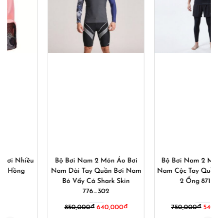
Bộ Bơi Nam 2 Món Áo Bơi
Bộ Bơi Nam 2 Món Áo Bơi
Nam Dài Tay Quần Bơi Nam
Nam Cộc Tay Quần Bơi Nam
Bó Vẩy Cá Shark Skin
2 Ống 871_882
776_302
Giá
Giá
850,000
₫
640,000
₫
750,000
₫
540,000
₫
gốc
hiện