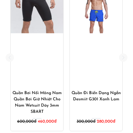
2B
Quần Bơi Nổi Mông Nam
Quần Đi Biển Dạng Ngắn
Q
Quần Bơi Giữ Nhiệt Cho
Desmiit G301 Xanh Lam
Nam Wetsuit Dày 3mm
SBART
Giá
Giá
Giá
Giá
600,000
₫
460,000
₫
300,000
₫
280,000
₫
gốc
hiện
gốc
hiện