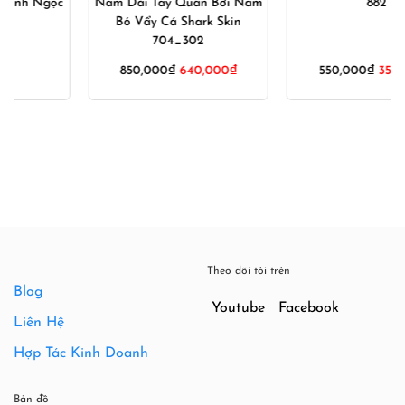
Nam Dài Tay Quần Bơi Nam
882
Bó Vẩy Cá Shark Skin
704_302
Giá
Giá
850,000
₫
640,000
₫
550,000
₫
350,000
₫
gốc
hiện
là:
tại
550,000₫.
là:
350,000
Theo dõi tôi trên
Blog
Youtube
Facebook
Liên Hệ
Hợp Tác Kinh Doanh
Bản đồ