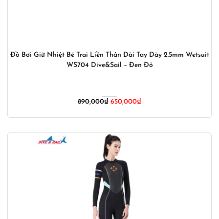
Đồ Bơi Giữ Nhiệt Bé Trai Liền Thân Dài Tay Dày 2.5mm Wetsuit
WS704 Dive&Sail – Đen Đỏ
Giá
Giá
890,000
₫
650,000
₫
gốc
hiện
là:
tại
890,000₫.
là:
650,000₫.