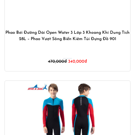
Phao Bơi Đường Dài Open Water 3 Lớp 3 Khoang Khí Dung Tích
28L – Phao Vượt Sông Biển Kiêm Túi Đựng Đồ 901
Giá
Giá
470,000
₫
340,000
₫
gốc
hiện
là:
tại
470,000₫.
là:
340,000₫.