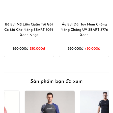
Bộ Bơi Nữ Liền Quần Tới Gót
Áo Bơi Dài Tay Nam Chống
Có Mũ Che Nắng SBART 8076
Nắng Chống UV SBART S776
Xanh Nhạt
Xanh
Giá
Giá
Giá
Giá
850,000
₫
550,000
₫
550,000
₫
450,000
₫
gốc
hiện
gốc
hiện
là:
tại
là:
tại
850,000₫.
là:
550,000₫.
là:
550,000₫.
450,000
Sản phẩm bạn đã xem