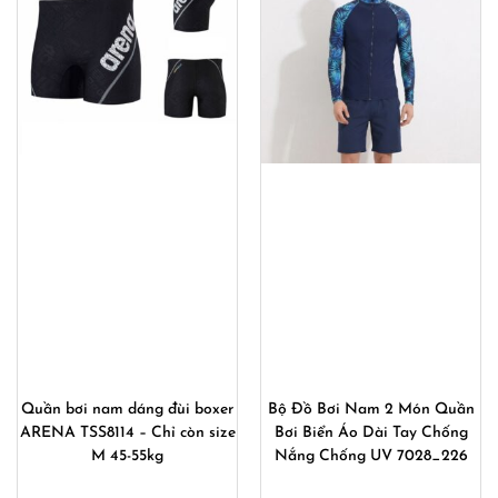
Quần bơi nam dáng đùi boxer
Bộ Đồ Bơi Nam 2 Món Quần
ARENA TSS8114 – Chỉ còn size
Bơi Biển Áo Dài Tay Chống
M 45-55kg
Nắng Chống UV 7028_226