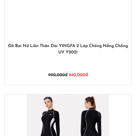
Đồ Bơi Nữ Liền Thân Dài YINGFA 2 Lớp Chống Nắng Chống
UV Y2021
Giá
Giá
990,000
₫
840,000
₫
gốc
hiện
là:
tại
990,000₫.
là:
840,000₫.