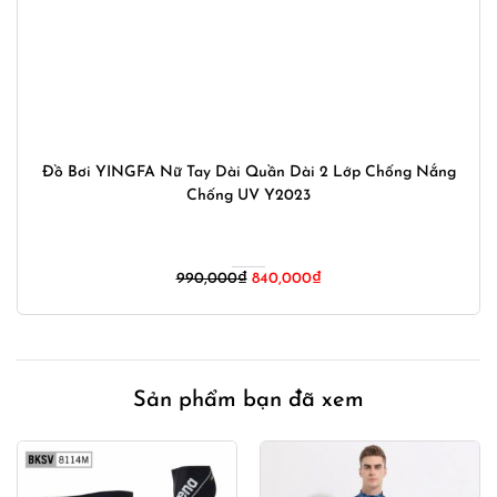
Đồ Bơi YINGFA Nữ Tay Dài Quần Dài 2 Lớp Chống Nắng
Chống UV Y2023
Giá
Giá
990,000
₫
840,000
₫
gốc
hiện
là:
tại
990,000₫.
là:
840,000₫.
Sản phẩm bạn đã xem