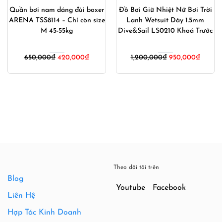
Quần bơi nam dáng đùi boxer
Đồ Bơi Giữ Nhiệt Nữ Bơi Trời
ARENA TSS8114 – Chỉ còn size
Lạnh Wetsuit Dày 1.5mm
M 45-55kg
Dive&Sail LS0210 Khoá Trước
Giá
Giá
Giá
Giá
650,000
₫
420,000
₫
1,200,000
₫
950,000
₫
gốc
hiện
gốc
hiện
là:
tại
là:
tại
650,000₫.
là:
1,200,000₫.
là:
420,000₫.
950,00
Theo dõi tôi trên
Blog
Youtube
Facebook
Liên Hệ
Hợp Tác Kinh Doanh