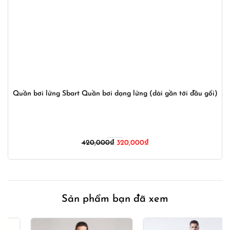
Quần bơi lửng Sbart Quần bơi dạng lửng (dài gần tới đầu gối)
Giá
Giá
420,000
₫
320,000
₫
gốc
hiện
là:
tại
420,000₫.
là:
320,000₫.
Sản phẩm bạn đã xem