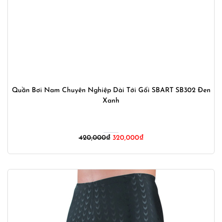
Quần Bơi Nam Chuyên Nghiệp Dài Tới Gối SBART SB302 Đen
Xanh
Giá
Giá
420,000
₫
320,000
₫
gốc
hiện
là:
tại
420,000₫.
là:
320,000₫.