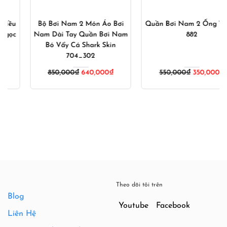
Bộ Bơi Nam 2 Món Áo Bơi
Quần Bơi Nam 2 Ống YUKE
Nam Dài Tay Quần Bơi Nam
882
Bó Vẩy Cá Shark Skin
704_302
Giá
Giá
850,000
₫
640,000
₫
550,000
₫
350,000
₫
gốc
hiện
là:
tại
550,000₫.
là:
350,000
Theo dõi tôi trên
Blog
Youtube
Facebook
Liên Hệ