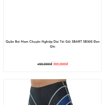
Quần Bơi Nam Chuyên Nghiệp Dài Tới Gối SBART SB302 Đen
Ghi
Giá
Giá
420,000
₫
320,000
₫
gốc
hiện
là:
tại
420,000₫.
là:
320,000₫.