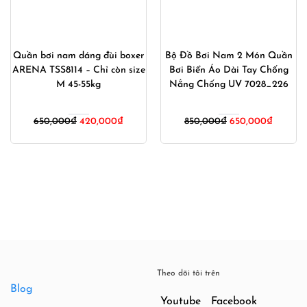
Quần bơi nam dáng đùi boxer
Bộ Đồ Bơi Nam 2 Món Quần
ARENA TSS8114 – Chỉ còn size
Bơi Biển Áo Dài Tay Chống
M 45-55kg
Nắng Chống UV 7028_226
Giá
Giá
650,000
₫
420,000
₫
850,000
₫
650,000
₫
gốc
hiện
là:
tại
650,000₫.
là:
420,000₫.
Theo dõi tôi trên
Blog
Youtube
Facebook