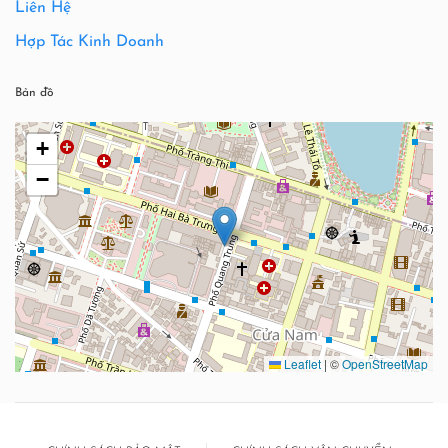
Liên Hệ
Hợp Tác Kinh Doanh
Bản đồ
+
−
Leaflet
|
©
OpenStreetMap