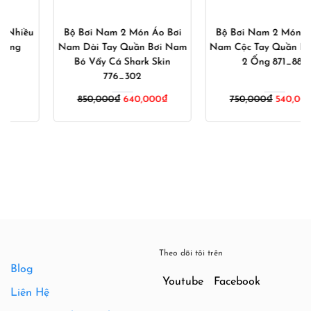
Bộ Bơi Nam 2 Món Áo Bơi
Bộ Bơi Nam 2 Món Áo Bơi
Nam Dài Tay Quần Bơi Nam
Nam Cộc Tay Quần Bơi Nam
Bó Vẩy Cá Shark Skin
2 Ống 871_882
776_302
Giá
Giá
850,000
₫
640,000
₫
750,000
₫
540,000
₫
gốc
hiện
là:
tại
750,000₫.
là:
540,000
Theo dõi tôi trên
Blog
Youtube
Facebook
Liên Hệ