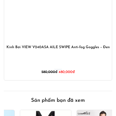
Kính Bơi VIEW V240ASA AILE SWIPE Anti-fog Goggles – Đen
Giá
Giá
580,000
₫
480,000
₫
gốc
hiện
là:
tại
580,000₫.
là:
480,000₫.
Sản phẩm bạn đã xem