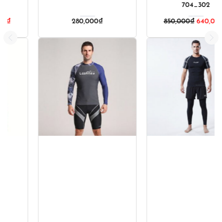
704_302
280,000
₫
850,000
₫
640,000
₫
00₫.