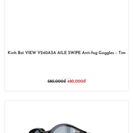
Kính Bơi VIEW V240ASA AILE SWIPE Anti-fog Goggles – Tím
Giá
Giá
580,000
₫
480,000
₫
gốc
hiện
là:
tại
580,000₫.
là:
480,000₫.