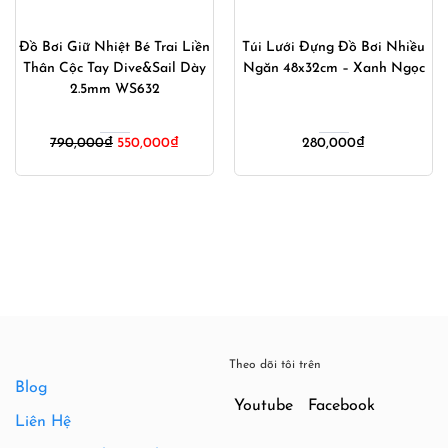
Đồ Bơi Giữ Nhiệt Bé Trai Liền
Túi Lưới Đựng Đồ Bơi Nhiều
Thân Cộc Tay Dive&Sail Dày
Ngăn 48x32cm – Xanh Ngọc
2.5mm WS632
Giá
Giá
790,000
₫
550,000
₫
280,000
₫
gốc
hiện
là:
tại
790,000₫.
là:
550,000₫.
Theo dõi tôi trên
Blog
Youtube
Facebook
Liên Hệ