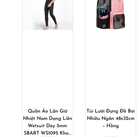
Mua ngay
Mua ngay
Quần Áo Lặn Giữ
Túi Lưới Đựng Đồ Bơi
Nhiệt Nam Dạng Liền
Nhiều Ngăn 48x32cm
Wetsuit Dày 3mm
– Hồng
SBART WS1095 Khoá