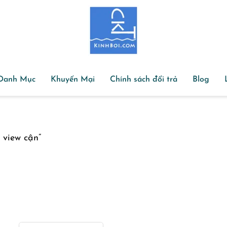
Danh Mục
Khuyến Mại
Chính sách đổi trả
Blog
 view cận”