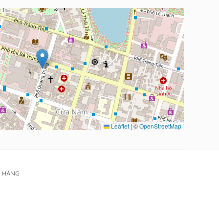
Leaflet
|
©
OpenStreetMap
I HÀNG