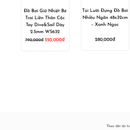
Túi Lưới Đựng Đồ Bơi
Đồ Bơi Giữ Nhiệt Bé
Nhiều Ngăn 48x32cm
Trai Liền Thân Cộc
– Xanh Ngọc
Tay Dive&Sail Dày
2.5mm WS632
Giá
Giá
280,000
₫
550,000
₫
790,000
₫
gốc
hiện
là:
tại
790,000₫.
là:
550,000₫.
Theo dõi tôi t