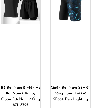
Mua ngay
Mua ngay
Bộ Bơi Nam 2 Món Áo
Quần Bơi Nam SBART
Bơi Nam Cộc Tay
Dáng Lửng Tới Gối
Ch
Quần Bơi Nam 2 Ống
SB334 Đen Lighting
Tới
871_8797