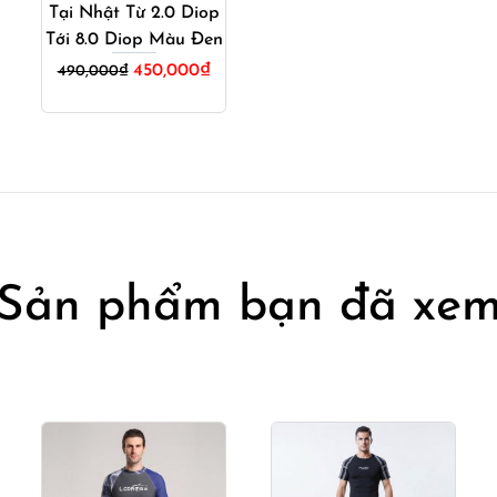
Tại Nhật Từ 2.0 Diop
Tới 8.0 Diop Màu Đen
á
Giá
Giá
450,000
₫
490,000
₫
ện
gốc
hiện
là:
tại
490,000₫.
là:
0,000₫.
450,000₫.
Sản phẩm bạn đã xe