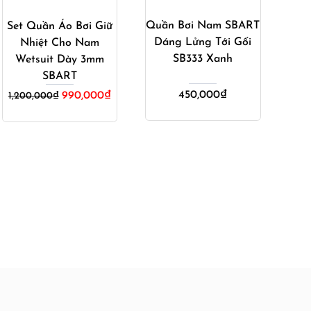
Quần Bơi Nam SBART
Set Quần Áo Bơi Giữ
Dáng Lửng Tới Gối
Nhiệt Cho Nam
chố
SB333 Xanh
Wetsuit Dày 3mm
tú
SBART
đựn
450,000
₫
990,000
₫
1,200,000
₫
49
₫.