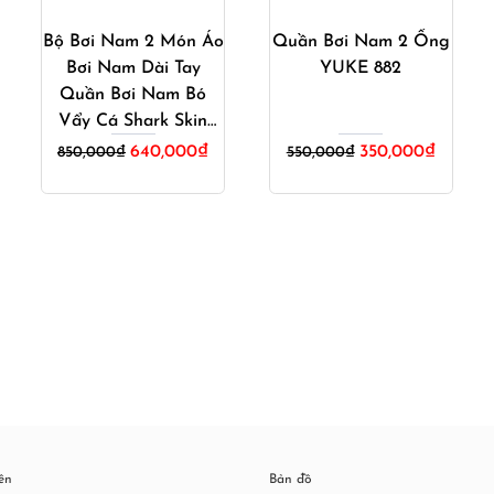
Bộ Bơi Nam 2 Món Áo
Quần Bơi Nam 2 Ống
Bơi Nam Dài Tay
YUKE 882
Quần Bơi Nam Bó
Vẩy Cá Shark Skin
Giá
Giá
704_302
640,000
₫
350,000
₫
850,000
₫
550,000
₫
gốc
hiện
là:
tại
550,000₫.
là:
350,000
rên
Bản đồ