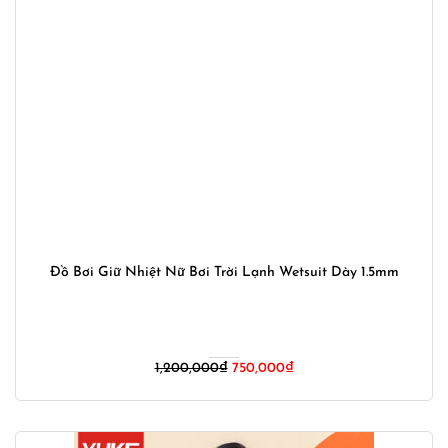
Đồ Bơi Giữ Nhiệt Nữ Bơi Trời Lạnh Wetsuit Dày 1.5mm
Giá
Giá
1,200,000
₫
750,000
₫
gốc
hiện
là:
tại
1,200,000₫.
là: