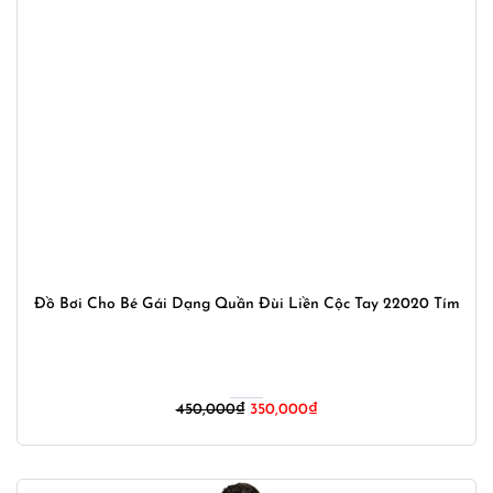
Đồ Bơi Cho Bé Gái Dạng Quần Đùi Liền Cộc Tay 22020 Tím
Giá
Giá
450,000
₫
350,000
₫
gốc
hiện
là:
tại
450,000₫.
là: