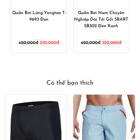
 –
Quần Bơi Lửng Yongtao T-
Quần Bơi Nam Chuyên
i
9693 Đen
Nghiệp Dài Tới Gối SBART
SB302 Đen Xanh
iá
Giá
Giá
Giá
Giá
420,000
₫
250,000
₫
420,000
₫
320,000
₫
iện
gốc
hiện
gốc
hiện
ại
là:
tại
là:
tại
à:
420,000₫.
là:
420,000₫.
là:
00,000₫.
250,000₫.
320,000₫
Có thể bạn thích