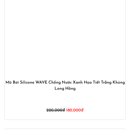
Mũ Bơi Silicone WAVE Chống Nước Xanh Họa Tiết Trắng Khủng
Long Hồng
Giá
Giá
220,000
₫
180,000
₫
gốc
hiện
là:
tại
220,000₫.
là: