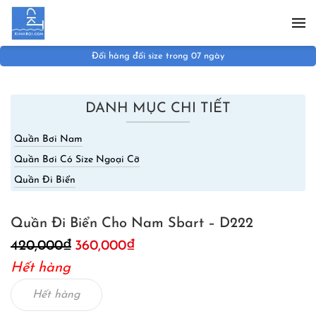
Skip to main content
Đổi hàng đổi size trong 07 ngày
DANH MỤC CHI TIẾT
Quần Bơi Nam
Quần Bơi Có Size Ngoại Cỡ
Quần Đi Biển
Quần Đi Biển Cho Nam Sbart – D222
Giá
Giá
420,000
₫
360,000
₫
gốc
hiện
Hết hàng
là:
tại
420,000₫.
là:
Hết hàng
360,000₫.