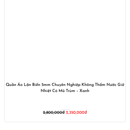
Quần Áo Lặn Biển 5mm Chuyên Nghiệp Không Thấm Nước Giữ
Nhiệt Có Mũ Trùm – Xanh
Giá
Giá
2,800,000
₫
2,350,000
₫
gốc
hiện
là:
tại