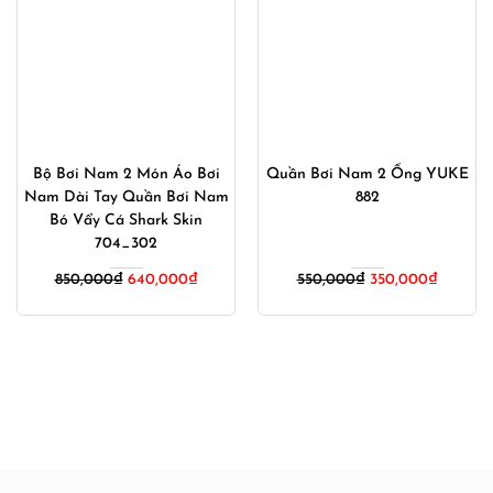
Bộ Bơi Nam 2 Món Áo Bơi
Quần Bơi Nam 2 Ống YUKE
Nam Dài Tay Quần Bơi Nam
882
Bó Vẩy Cá Shark Skin
704_302
Giá
Giá
850,000
₫
640,000
₫
550,000
₫
350,000
₫
gốc
hiện
là:
tại
550,000₫.
là:
350,000