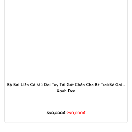
Bộ Bơi Liền Có Mũ Dài Tay Tới Gót Chân Cho Bé Trai/Bé Gái –
Xanh Đen
Giá
Giá
590,000
₫
290,000
₫
gốc
hiện
là:
tại
590,000₫.
là: