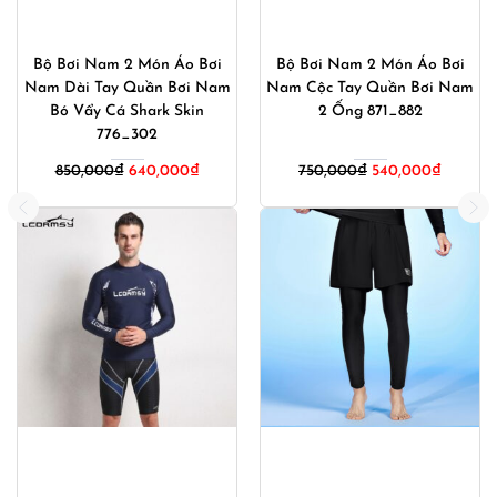
Bộ Bơi Nam 2 Món Áo Bơi
Bộ Bơi Nam 2 Món Áo Bơi
Nam Dài Tay Quần Bơi Nam
Nam Cộc Tay Quần Bơi Nam
Bó Vẩy Cá Shark Skin
2 Ống 871_882
776_302
Giá
Giá
850,000
₫
640,000
₫
750,000
₫
540,000
₫
gốc
hiện
là:
tại
750,000₫.
là:
540,000