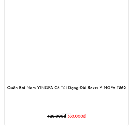
Quần Bơi Nam YINGFA Có Túi Dạng Đùi Boxer YINGFA T862
Giá
Giá
420,000
₫
380,000
₫
gốc
hiện
là:
tại