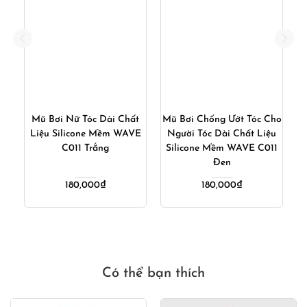
n
Mũ Bơi Nữ Tóc Dài Chất
Mũ Bơi Chống Ướt Tóc Cho
Liệu Silicone Mềm WAVE
Người Tóc Dài Chất Liệu
C011 Trắng
Silicone Mềm WAVE C011
Đen
á
180,000
₫
180,000
₫
ện
i
,000₫.
Có thể bạn thích