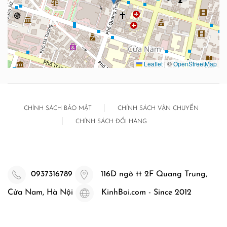
Leaflet
|
©
OpenStreetMap
CHÍNH SÁCH BẢO MẬT
CHÍNH SÁCH VẬN CHUYỂN
CHÍNH SÁCH ĐỔI HÀNG
0937316789
116D ngõ tt 2F Quang Trung,
Cửa Nam, Hà Nội
KinhBoi.com - Since 2012