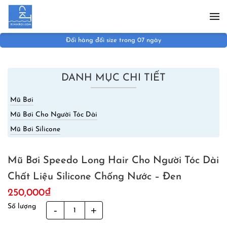
Skip to main content
Đổi hàng đổi size trong 07 ngày
DANH MỤC CHI TIẾT
Mũ Bơi
Mũ Bơi Cho Người Tóc Dài
Mũ Bơi Silicone
Mũ Bơi Speedo Long Hair Cho Người Tóc Dài
Chất Liệu Silicone Chống Nước – Đen
250,000
₫
Số lượng
Mũ
Bơi