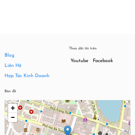
750,000₫.
là:
540,000
Theo dõi tôi trên
Blog
Youtube
Facebook
Liên Hệ
Hợp Tác Kinh Doanh
Bản đồ
+
−