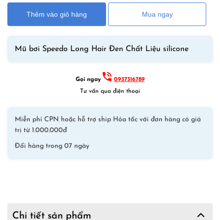
Speedo
Thêm vào giỏ hàng
Mua ngay
Long
Hair
Cho
Mũ bơi Speedo Long Hair Đen Chất Liệu silicone
Người
Tóc
Dài
Gọi ngay
0937316789
Chất
Tư vấn qua điện thoại
Liệu
Silicone
Miễn phí CPN hoặc hỗ trợ ship Hỏa tốc với đơn hàng có giá
Chống
trị từ 1.000.000đ
Nước
–
Đổi hàng trong 07 ngày
Đen
số
lượng
Chi tiết sản phẩm