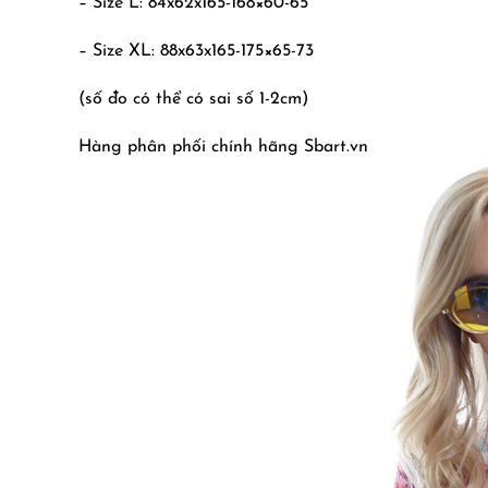
– Size L: 84x62x165-168×60-65
– Size XL: 88x63x165-175×65-73
(số đo có thể có sai số 1-2cm)
Hàng phân phối chính hãng Sbart.vn