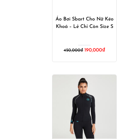
Mua ngay
Áo Bơi Sbart Cho Nữ Kéo
Khoá – Lẻ Chỉ Còn Size S
Giá
Giá
190,000
₫
450,000
₫
gốc
hiện
là:
tại
450,000₫.
là:
190,000₫.