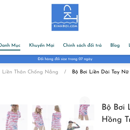
Danh Mục
Khuyến Mại
Chính sách đổi trả
Blog
Đổi hàng đổi size trong 07 ngày
i Liền Thân Chống Nắng
Bộ Bơi Liền Dài Tay Nữ
Bộ Bơi 
Hồng T
G