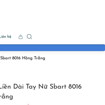
Liên hệ
 Sbart 8016 Hồng Trắng
Liền Dài Tay Nữ Sbart 8016
rắng
iá
Giá