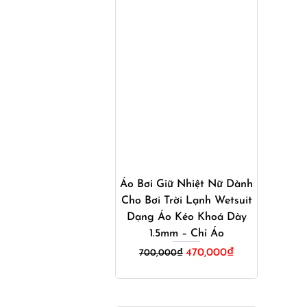
Mua ngay
Áo Bơi Giữ Nhiệt Nữ Dành
Cho Bơi Trời Lạnh Wetsuit
Dạng Áo Kéo Khoá Dày
1.5mm – Chỉ Áo
Giá
Giá
470,000
₫
700,000
₫
gốc
hiện
là:
tại
700,000₫.
là:
470,000₫.