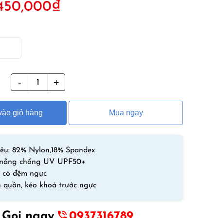
450,000
₫
ốc
hiện
à:
tại
50,000₫.
là:
450,000₫.
g
Bộ
Bơi
Liền
ào giỏ hàng
Mua ngay
Dài
Tay
Nữ
Sbart
iệu: 82% Nylon,18% Spandex
8016
 nắng chống UV UPF50+
Hồng
 có đệm ngực
Trắng
n quần, kéo khoá trước ngực
số
lượng
Gọi ngay
0937316789