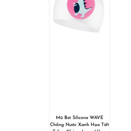
Mua ngay
Mũ Bơi Silicone WAVE
Chống Nước Xanh Họa Tiết