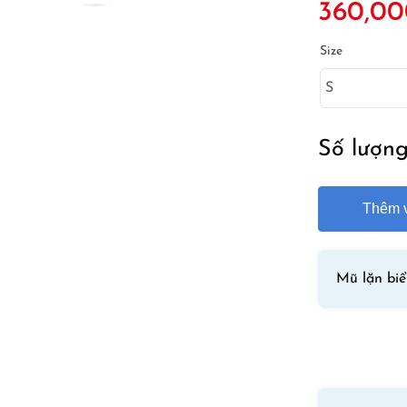
360,00
Size
Số lượn
Thêm v
Mũ lặn bi