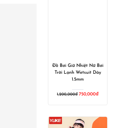
Mua ngay
Đồ Bơi Giữ Nhiệt Nữ Bơi
Trời Lạnh Wetsuit Dày
1.5mm
Giá
Giá
750,000
₫
1,200,000
₫
gốc
hiện
là:
tại
1,200,000₫.
là:
750,000₫.