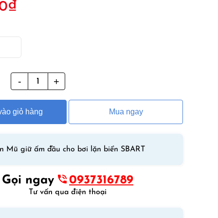
0
₫
g
Mũ
lặn
biển
ào giỏ hàng
Mua ngay
cao
cấp
DS
Mũ
ển Mũ giữ ấm đầu cho bơi lặn biển SBART
giữ
ấm
Gọi ngay
0937316789
đầu
Tư vấn qua điện thoại
cho
bơi