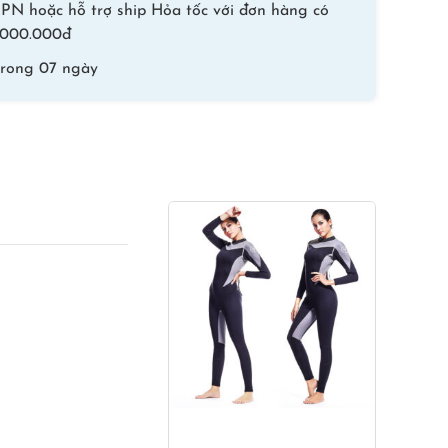
lặn
PN hoặc hỗ trợ ship Hỏa tốc với đơn hàng có
biển
 1.000.000đ
DiveSail
trong 07 ngày
số
lượng