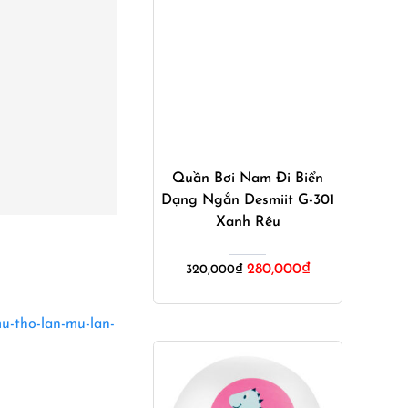
Mua ngay
Quần Bơi Nam Đi Biển
Dạng Ngắn Desmiit G-301
Xanh Rêu
Giá
Giá
280,000
₫
320,000
₫
gốc
hiện
là:
tại
320,000₫.
là:
mu-tho-lan-mu-lan-
280,000₫.