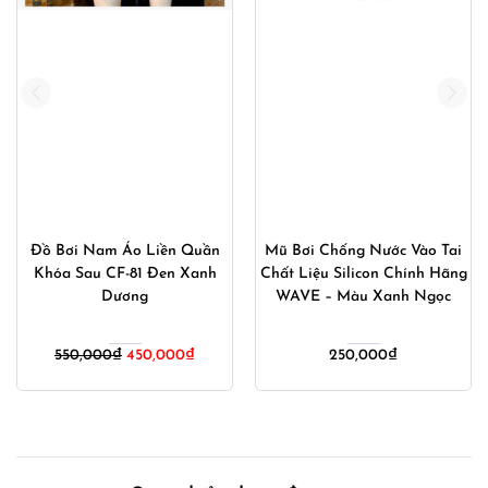
Đồ Bơi Nam Áo Liền Quần
Mũ Bơi Chống Nước Vào Tai
Khóa Sau CF-81 Đen Xanh
Chất Liệu Silicon Chính Hãng
Dương
WAVE – Màu Xanh Ngọc
Giá
Giá
550,000
₫
450,000
₫
250,000
₫
gốc
hiện
là:
tại
550,000₫.
là:
00₫.
450,000₫.