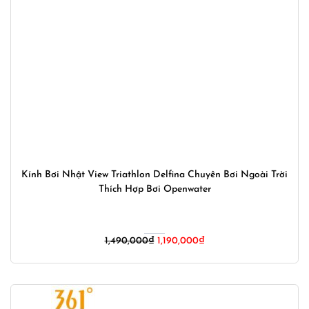
Kính Bơi Nhật View Triathlon Delfina Chuyên Bơi Ngoài Trời
Thích Hợp Bơi Openwater
Giá
Giá
1,490,000
₫
1,190,000
₫
gốc
hiện
là:
tại
1,490,000₫.
là:
1,190,000₫.