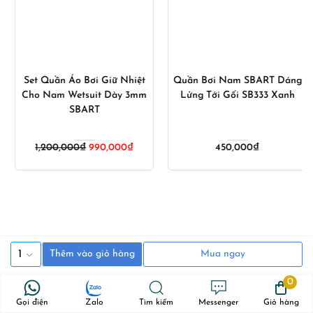
Set Quần Áo Bơi Giữ Nhiệt
Quần Bơi Nam SBART Dáng
Cho Nam Wetsuit Dày 3mm
Lửng Tới Gối SB333 Xanh
SBART
1,200,000
₫
990,000
₫
450,000
₫
00₫.
1
Thêm vào giỏ hàng
Mua ngay
0
Theo dõi tôi trên
Gọi điện
Zalo
Tìm kiếm
Messenger
Giỏ hàng