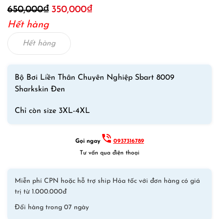
Giá
Giá
650,000
₫
350,000
₫
gốc
hiện
Hết hàng
là:
tại
650,000₫.
là:
Hết hàng
350,000₫.
Bộ Bơi Liền Thân Chuyên Nghiệp Sbart 8009
Sharkskin Đen
Chỉ còn size 3XL-4XL
Gọi ngay
0937316789
Tư vấn qua điện thoại
Miễn phí CPN hoặc hỗ trợ ship Hỏa tốc với đơn hàng có giá
trị từ 1.000.000đ
Đổi hàng trong 07 ngày