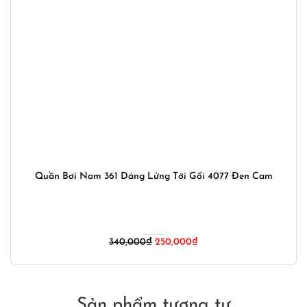
Quần Bơi Nam 361 Dáng Lửng Tới Gối 4077 Đen Cam
Giá
Giá
340,000
₫
250,000
₫
gốc
hiện
là:
tại
340,000₫.
là:
250,000₫.
Sản phẩm tương tự