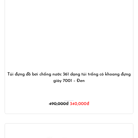
Túi đựng đồ bơi chống nước 361 dạng túi trống có khoang đựng
giày 7001 – Đen
Giá
Giá
490,000
₫
340,000
₫
gốc
hiện
là:
tại
490,000₫.
là:
340,000₫.