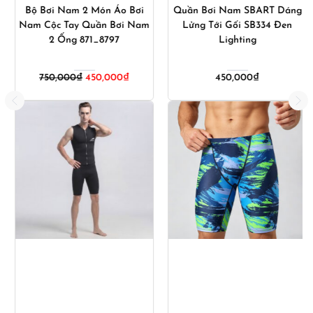
Bộ Bơi Nam 2 Món Áo Bơi
Quần Bơi Nam SBART Dáng
Nam Cộc Tay Quần Bơi Nam
Lửng Tới Gối SB334 Đen
2 Ống 871_8797
Lighting
Giá
Giá
750,000
₫
450,000
₫
450,000
₫
gốc
hiện
là:
tại
750,000₫.
là:
00₫.
450,000₫.