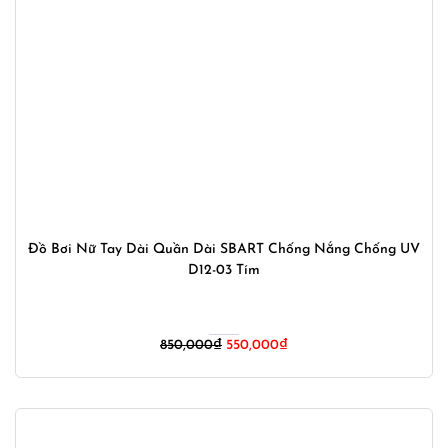
Đồ Bơi Nữ Tay Dài Quần Dài SBART Chống Nắng Chống UV
D12-03 Tím
Giá
Giá
850,000
₫
550,000
₫
gốc
hiện
là:
tại
850,000₫.
là:
550,000₫.