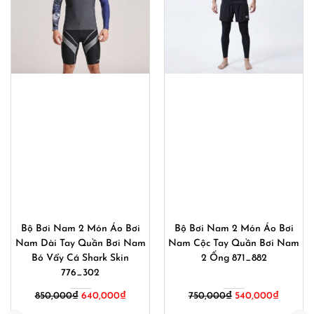
Bộ Bơi Nam 2 Món Áo Bơi
Bộ Bơi Nam 2 Món Áo Bơi
Nam Dài Tay Quần Bơi Nam
Nam Cộc Tay Quần Bơi Nam
Bó Vẩy Cá Shark Skin
2 Ống 871_882
776_302
Giá
Giá
850,000
₫
640,000
₫
750,000
₫
540,000
₫
gốc
hiện