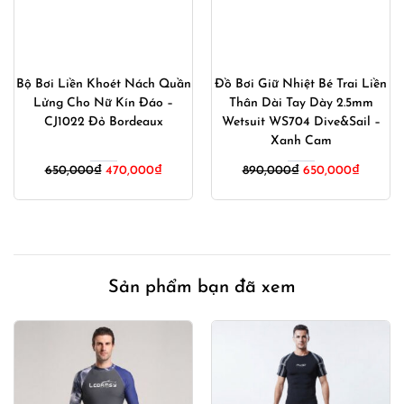
Bộ Bơi Liền Khoét Nách Quần
Đồ Bơi Giữ Nhiệt Bé Trai Liền
Lửng Cho Nữ Kín Đáo –
Thân Dài Tay Dày 2.5mm
CJ1022 Đỏ Bordeaux
Wetsuit WS704 Dive&Sail –
Xanh Cam
Giá
Giá
Giá
Giá
650,000
₫
470,000
₫
890,000
₫
650,000
₫
gốc
hiện
gốc
hiện
là:
tại
là:
tại
650,000₫.
là:
890,000₫.
là:
470,000₫.
650,00
Sản phẩm bạn đã xem