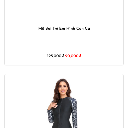
Mũ Bơi Trẻ Em Hình Con Cá
Giá
Giá
125,000
₫
90,000
₫
gốc
hiện
là:
tại
125,000₫.
là:
90,000₫.