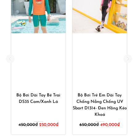
Bộ Bơi Dài Tay Bé Trai
Bộ Bơi Trẻ Em Dài Tay
B
DS35 Cam/Xanh Lá
Chống Nắng Chống UV
Sbart D1314- Đen Hồng Kéo
Khoá
iá
Giá
Giá
450,000
₫
250,000
₫
650,000
₫
490,000
₫
iện
gốc
hiện
ại
là:
tại