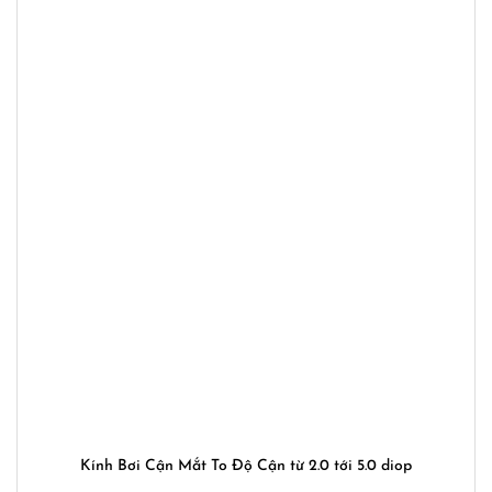
Kính Bơi Cận Mắt To Độ Cận từ 2.0 tới 5.0 diop