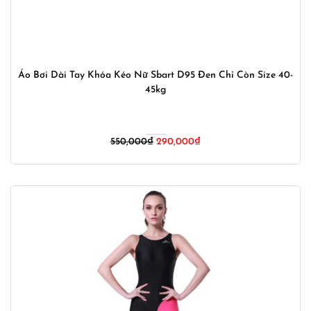
Áo Bơi Dài Tay Khóa Kéo Nữ Sbart D95 Đen Chỉ Còn Size 40-
45kg
Giá
Giá
550,000
₫
290,000
₫
gốc
hiện
là:
tại
550,000₫.
là:
290,000₫.