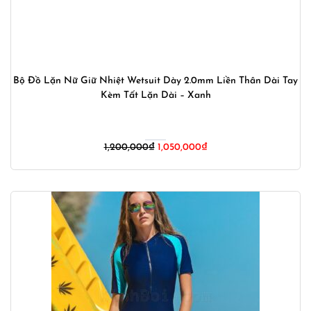
Bộ Đồ Lặn Nữ Giữ Nhiệt Wetsuit Dày 2.0mm Liền Thân Dài Tay
Kèm Tất Lặn Dài – Xanh
Giá
Giá
1,200,000
₫
1,050,000
₫
gốc
hiện
là:
tại
1,200,000₫.
là:
1,050,000₫.