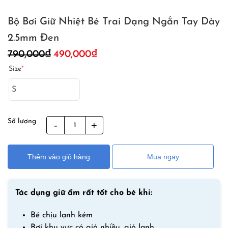
Bộ Bơi Giữ Nhiệt Bé Trai Dạng Ngắn Tay Dày
2.5mm Đen
Giá
Giá
790,000
₫
490,000
₫
gốc
hiện
Size
*
là:
tại
790,000₫.
là:
490,000₫.
Số lượng
Bộ
Bơi
Giữ
Thêm vào giỏ hàng
Mua ngay
Nhiệt
Bé
Trai
Tác dụng giữ ấm rất tốt cho bé khi:
Dạng
Ngắn
Bé chịu lạnh kém
Tay
Bơi khu vực có gió nhiều, gió lạnh