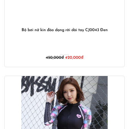
Bộ bơi nữ kín đáo dạng rời dài tay CJ0043 Đen
Giá
Giá
450,000
₫
420,000
₫
gốc
hiện
là:
tại
450,000₫.
là:
420,000₫.