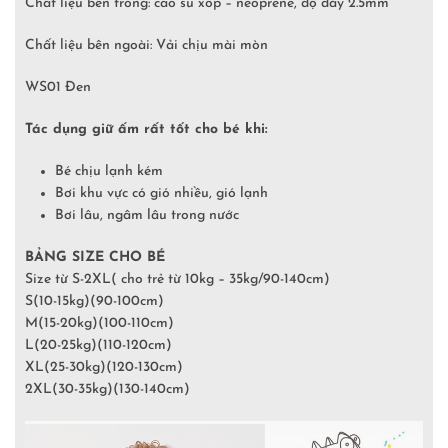
Chất liệu bên trong: cao su xốp – neoprene, độ dày 2.5mm
Chất liệu bên ngoài: Vải chịu mài mòn
WS01 Đen
Tác dụng giữ ấm rất tốt cho bé khi:
Bé chịu lạnh kém
Bơi khu vực có gió nhiều, gió lạnh
Bơi lâu, ngâm lâu trong nước
BẢNG SIZE CHO BÉ
Size từ S-2XL( cho trẻ từ 10kg – 35kg/90-140cm)
S(10-15kg)(90-100cm)
M(15-20kg)(100-110cm)
L(20-25kg)(110-120cm)
XL(25-30kg)(120-130cm)
2XL(30-35kg)(130-140cm)