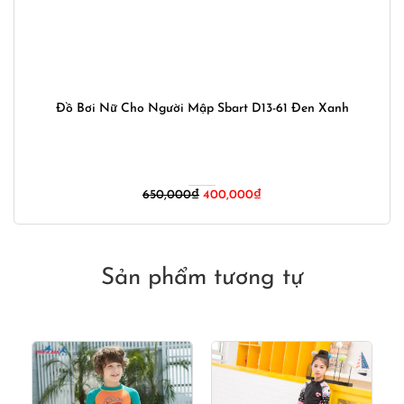
Đồ Bơi Nữ Cho Người Mập Sbart D13-61 Đen Xanh
Giá
Giá
650,000
₫
400,000
₫
gốc
hiện
là:
tại
650,000₫.
là:
400,000₫.
Sản phẩm tương tự