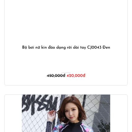
Bộ bơi nữ kín đáo dạng rời dài tay CJ0043 Đen
Giá
Giá
450,000
₫
420,000
₫
gốc
hiện
là:
tại
450,000₫.
là:
420,000₫.