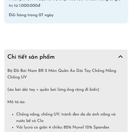
UV
trị từ 1.000.000đ
BR2019
Đổi hàng trong 07 ngày
số
lượng
Chi tiết sản phẩm
Bộ Đồ Bơi Nam BR 2 Món Quần Áo Dài Tay Chống Nắng
Chống UV
(áo bơi dài tay + quần bơi lửng ống rộng đi biển)
Mô tả áo:
Chống nắng, chống UV, tránh đen da do ánh nắng và
nước bể có Clo
Vải lycra co giãn 4 chiều: 82% Nynol 12% Spandex