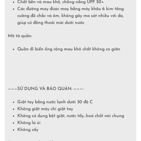
Chất bền và mau khô, chống nắng UPF 50+
Các đường may được may bằng máy khâu 6 kim tăng
cường độ chắc và ôm, không gây ma sát nhiều với da,
giúp cử động thoải mái dưới nước
Mô tả quần:
Quần đi biển ống rộng mau khô chất không co giãn
———SỬ DỤNG VÀ BẢO QUẢN: ———-
Giặt tay bằng nước lạnh dưới 30 độ C
Không giặt máy chỉ giặt tay
Không sử dụng bột giặt, nước tẩy…hoá chất nói chung
Không là ủi
Không sấy