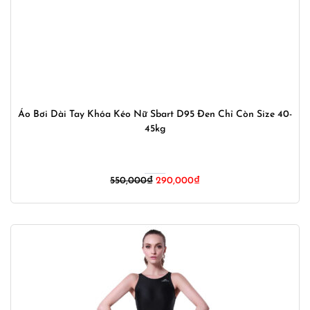
Áo Bơi Dài Tay Khóa Kéo Nữ Sbart D95 Đen Chỉ Còn Size 40-
45kg
Giá
Giá
550,000
₫
290,000
₫
gốc
hiện
là:
tại
550,000₫.
là:
290,000₫.