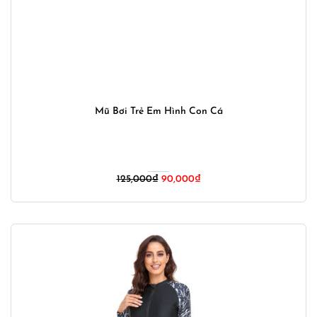
Mũ Bơi Trẻ Em Hình Con Cá
Giá
Giá
125,000
₫
90,000
₫
gốc
hiện
là:
tại
125,000₫.
là:
90,000₫.