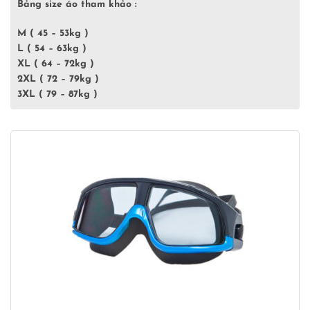
Bảng size áo tham khảo :
M
( 45 – 53kg )
L
( 54 – 63kg )
XL
( 64 – 72kg )
2XL
( 72 – 79kg )
3XL
( 79 – 87kg )