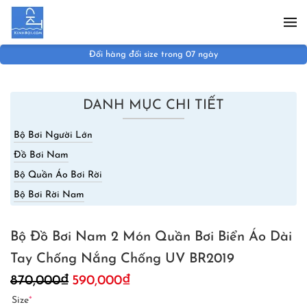
Skip to main content
Đổi hàng đổi size trong 07 ngày
DANH MỤC CHI TIẾT
Bộ Bơi Người Lớn
Đồ Bơi Nam
Bộ Quần Áo Bơi Rời
Bộ Bơi Rời Nam
Bộ Đồ Bơi Nam 2 Món Quần Bơi Biển Áo Dài
Tay Chống Nắng Chống UV BR2019
Giá
Giá
870,000
₫
590,000
₫
gốc
hiện
Size
*