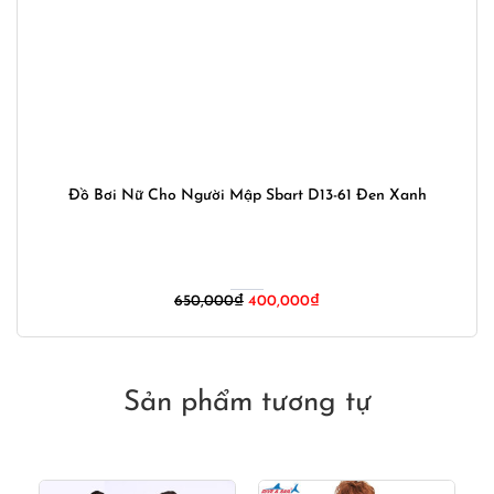
Đồ Bơi Nữ Cho Người Mập Sbart D13-61 Đen Xanh
Giá
Giá
650,000
₫
400,000
₫
gốc
hiện
là:
tại
650,000₫.
là:
400,000₫.
Sản phẩm tương tự