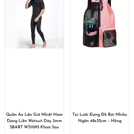
Bộ Bơi Nam 2 Món Áo Bơi
Bộ Bơi Nam 2 Món Áo Bơi
Nam Dài Tay Quần Bơi Nam
Nam Cộc Tay Quần Bơi Nam
Bó Vẩy Cá Shark Skin
2 Ống 871_882
776_302