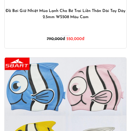
Đồ Bơi Giữ Nhiệt Mùa Lạnh Cho Bé Trai Liền Thân Dài Tay Dày
2.5mm WS508 Màu Cam
Giá
Giá
790,000
₫
550,000
₫
gốc
hiện
là:
tại
790,000₫.
là:
550,000₫.