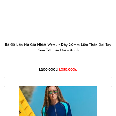
Bộ Đồ Lặn Nữ Giữ Nhiệt Wetsuit Dày 2.0mm Liền Thân Dài Tay
Kèm Tất Lặn Dài – Xanh
Giá
Giá
1,200,000
₫
1,050,000
₫
gốc
hiện
là:
tại
1,200,000₫.
là:
1,050,000₫.