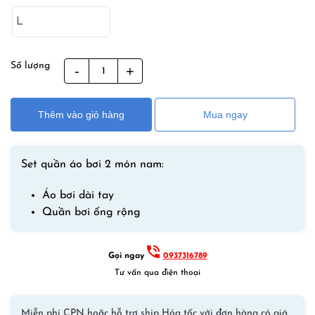
là:
tại
870,000₫.
là:
590,000₫.
Số lượng
Bộ
Đồ
Bơi
Thêm vào giỏ hàng
Mua ngay
Nam
2
Món
Set quần áo bơi 2 món nam:
Quần
Bơi
Áo bơi dài tay
Biển
Quần bơi ống rộng
Áo
Dài
Tay
Gọi ngay
0937316789
Chống
Tư vấn qua điện thoại
Nắng
Chống
Miễn phí CPN hoặc hỗ trợ ship Hỏa tốc với đơn hàng có giá