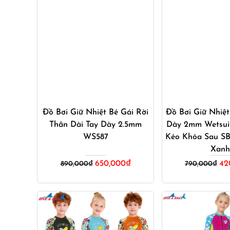
Mua ngay
Mua ng
Đồ Bơi Giữ Nhiệt Bé Gái Rời
Đồ Bơi Giữ Nhiệt
Thân Dài Tay Dày 2.5mm
Dày 2mm Wetsui
WS587
Kéo Khóa Sau S
Xanh
Giá
Giá
Gi
650,000
₫
42
890,000
₫
790,000
₫
gốc
hiện
gốc
là:
tại
là:
890,000₫.
là:
790
650,000₫.