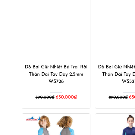
Mua ngay
Mua ng
Đồ Bơi Giữ Nhiệt Bé Trai Rời
Đồ Bơi Giữ Nhiệt
Thân Dài Tay Dày 2.5mm
Thân Dài Tay 
WS728
WS52
Giá
Giá
Gi
650,000
₫
65
890,000
₫
890,000
₫
gốc
hiện
gố
là:
tại
là:
890,000₫.
là:
89
650,000₫.