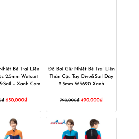
ua ngay
Mua ngay
Nhiệt Bé Trai Liền
Đồ Bơi Giữ Nhiệt Bé Trai Liền
ộc 2.5mm Wetsuit
Thân Cộc Tay Dive&Sail Dày
&Sail – Xanh Cam
2.5mm WS620 Xanh
Giá
Giá
Giá
Giá
650,000
₫
490,000
₫
0
₫
790,000
₫
gốc
hiện
gốc
hiện
là:
tại
là:
tại
890,000₫.
là:
790,000₫.
là:
650,000₫.
490,000₫.