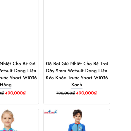
ua ngay
Mua ngay
Nhiệt Cho Bé Gái
Đồ Bơi Giữ Nhiệt Cho Bé Trai
tsuit Dạng Liền
Dày 2mm Wetsuit Dạng Liền
rước Sbart W1036
Kéo Khóa Trước Sbart W1036
Hồng
Xanh
Giá
Giá
Giá
Giá
490,000
₫
490,000
₫
0
₫
790,000
₫
gốc
hiện
gốc
hiện
là:
tại
là:
tại
790,000₫.
là:
790,000₫.
là:
490,000₫.
490,000₫.