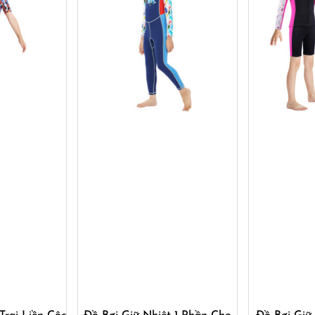
ay
Mua ngay
M