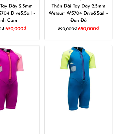
 Tay Dày 2.5mm
Thân Dài Tay Dày 2.5mm
704 Dive&Sail –
Wetsuit WS704 Dive&Sail –
nh Cam
Đen Đỏ
Giá
Giá
Giá
Giá
650,000
₫
650,000
₫
0
₫
890,000
₫
gốc
hiện
gốc
hiện
là:
tại
là:
tại
890,000₫.
là:
890,000₫.
là:
650,000₫.
650,000₫.