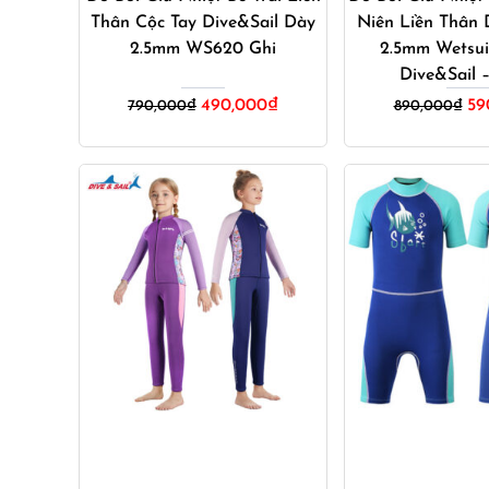
Thân Cộc Tay Dive&Sail Dày
Niên Liền Thân 
2.5mm WS620 Ghi
2.5mm Wetsu
Dive&Sail 
Giá
Giá
Gi
490,000
₫
59
790,000
₫
890,000
₫
gốc
hiện
gố
là:
tại
là:
790,000₫.
là:
89
490,000₫.