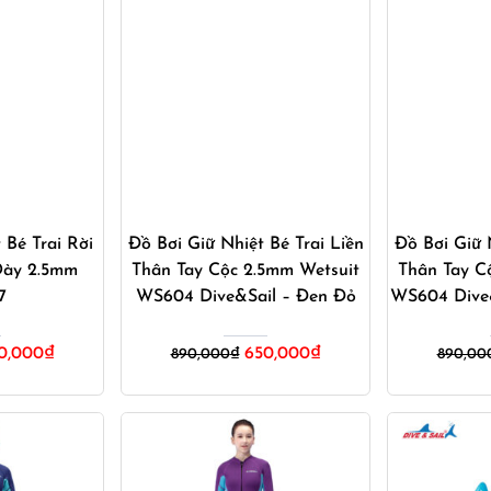
ay
Mua ngay
M
 Bé Trai Rời
Đồ Bơi Giữ Nhiệt Bé Trai Liền
Đồ Bơi Giữ 
Dày 2.5mm
Thân Tay Cộc 2.5mm Wetsuit
Thân Tay C
7
WS604 Dive&Sail – Đen Đỏ
WS604 Dive
á
Giá
Giá
Giá
0,000
₫
650,000
₫
890,000
₫
890,00
c
hiện
gốc
hiện
tại
là:
tại
0,000₫.
là:
890,000₫.
là:
650,000₫.
650,000₫.