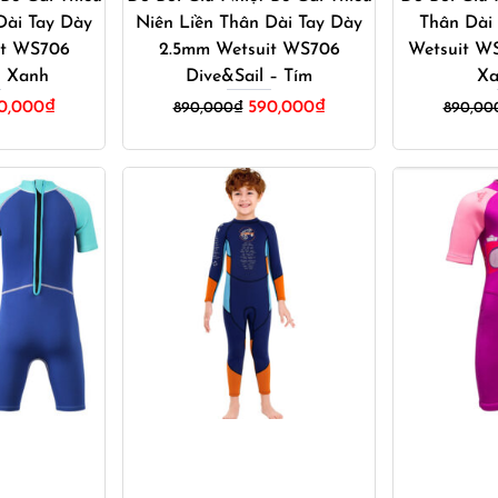
Dài Tay Dày
Niên Liền Thân Dài Tay Dày
Thân Dài
it WS706
2.5mm Wetsuit WS706
Wetsuit WS
– Xanh
Dive&Sail – Tím
Xa
á
Giá
Giá
Giá
0,000
₫
590,000
₫
890,000
₫
890,00
c
hiện
gốc
hiện
tại
là:
tại
0,000₫.
là:
890,000₫.
là:
590,000₫.
590,000₫.