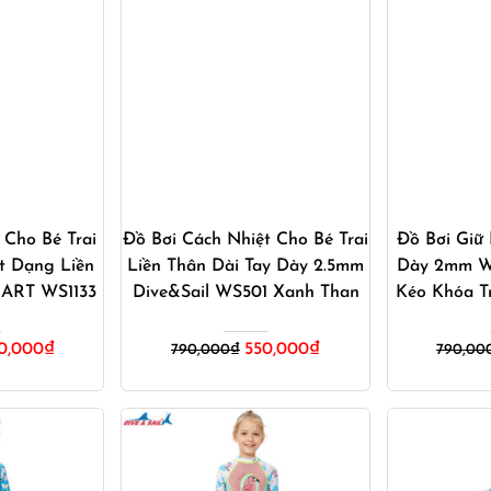
ay
Mua ngay
M
 Cho Bé Trai
Đồ Bơi Cách Nhiệt Cho Bé Trai
Đồ Bơi Giữ 
t Dạng Liền
Liền Thân Dài Tay Dày 2.5mm
Dày 2mm We
BART WS1133
Dive&Sail WS501 Xanh Than
Kéo Khóa T
á
Giá
Giá
Giá
0,000
₫
550,000
₫
790,000
₫
790,00
hiện
gốc
hiện
tại
là:
tại
,000₫.
là:
790,000₫.
là:
420,000₫.
550,000₫.