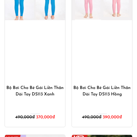
Bộ Bơi Cho Bé Gái Liền Thân
Bộ Bơi Cho Bé Gái Liền Thân
Dài Tay DS113 Xanh
Dài Tay DS113 Hồng
Giá
Giá
Giá
Giá
490,000
₫
370,000
₫
490,000
₫
390,000
₫
gốc
hiện
gốc
hiện
là:
tại
là:
tại
490,000₫.
là:
490,000₫.
là: