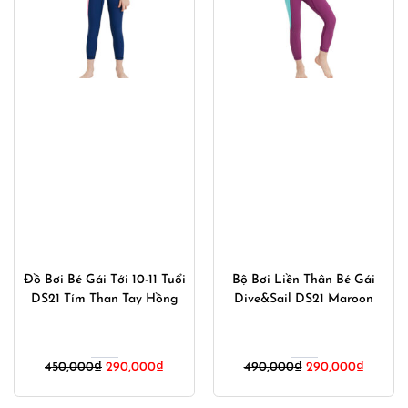
Đồ Bơi Bé Gái Tới 10-11 Tuổi
Bộ Bơi Liền Thân Bé Gái
DS21 Tím Than Tay Hồng
Dive&Sail DS21 Maroon
Giá
Giá
Giá
Giá
450,000
₫
290,000
₫
490,000
₫
290,000
₫
gốc
hiện
gốc
hiện
là:
tại
là:
tại