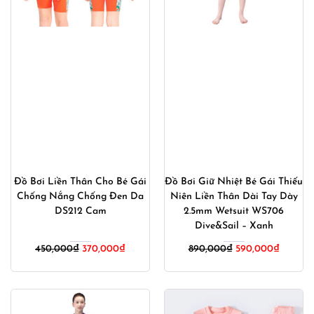
Đồ Bơi Liền Thân Cho Bé Gái
Đồ Bơi Giữ Nhiệt Bé Gái Thiếu
Chống Nắng Chống Đen Da
Niên Liền Thân Dài Tay Dày
DS212 Cam
2.5mm Wetsuit WS706
Dive&Sail – Xanh
Giá
Giá
Giá
Giá
450,000
₫
370,000
₫
890,000
₫
590,000
₫
gốc
hiện
gốc
hiện
là:
tại
là:
tại
450,000₫.
là:
890,000₫.
là:
370,000₫.
590,00