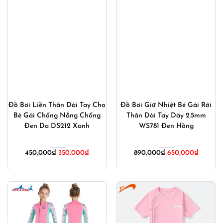
Đồ Bơi Liền Thân Dài Tay Cho
Đồ Bơi Giữ Nhiệt Bé Gái Rời
Bé Gái Chống Nắng Chống
Thân Dài Tay Dày 2.5mm
Đen Da DS212 Xanh
WS781 Đen Hồng
Giá
Giá
Giá
Giá
450,000
₫
350,000
₫
890,000
₫
650,000
₫
gốc
hiện
gốc
hiện
là:
tại
là:
tại
450,000₫.
là:
890,000₫.
là:
350,000₫.
650,00