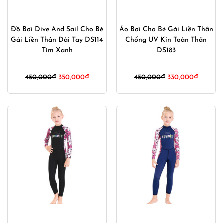
Đồ Bơi Dive And Sail Cho Bé
Áo Bơi Cho Bé Gái Liền Thân
Gái Liền Thân Dài Tay DS114
Chống UV Kín Toàn Thân
Tím Xanh
DS183
Giá
Giá
Giá
Giá
450,000
₫
350,000
₫
450,000
₫
330,000
₫
gốc
hiện
gốc
hiện
là:
tại
là:
tại
450,000₫.
là:
450,000₫.
là:
350,000₫.
330,000