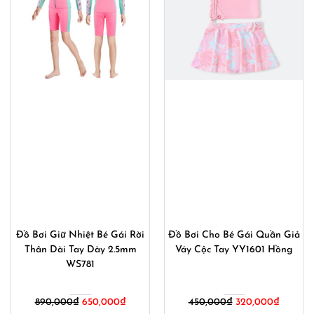
Đồ Bơi Giữ Nhiệt Bé Gái Rời
Đồ Bơi Cho Bé Gái Quần Giả
Thân Dài Tay Dày 2.5mm
Váy Cộc Tay YY1601 Hồng
WS781
Giá
Giá
Giá
Giá
890,000
₫
650,000
₫
450,000
₫
320,000
₫