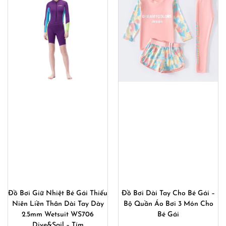
Đồ Bơi Giữ Nhiệt Bé Gái Thiếu
Đồ Bơi Dài Tay Cho Bé Gái –
Niên Liền Thân Dài Tay Dày
Bộ Quần Áo Bơi 3 Món Cho
2.5mm Wetsuit WS706
Bé Gái
Dive&Sail – Tím