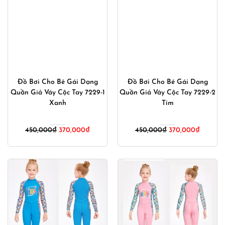
Đồ Bơi Cho Bé Gái Dạng
Đồ Bơi Cho Bé Gái Dạng
Quần Giả Váy Cộc Tay 7229-1
Quần Giả Váy Cộc Tay 7229-2
Xanh
Tím
Giá
Giá
Giá
Giá
450,000
₫
370,000
₫
450,000
₫
370,000
₫
gốc
hiện
gốc
hiện
là:
tại
là:
tại
450,000₫.
là:
450,000₫.
là:
370,000₫.
370,000