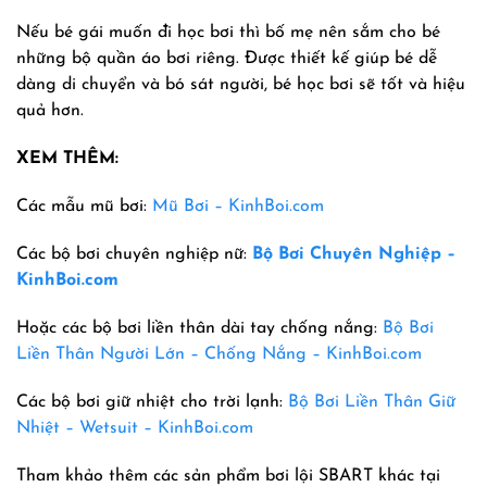
Nếu bé gái muốn đi học bơi thì bố mẹ nên sắm cho bé
những bộ quần áo bơi riêng. Được thiết kế giúp bé dễ
dàng di chuyển và bó sát người, bé học bơi sẽ tốt và hiệu
quả hơn.
XEM THÊM:
Các mẫu mũ bơi:
Mũ Bơi – KinhBoi.com
Các bộ bơi chuyên nghiệp nữ:
Bộ Bơi Chuyên Nghiệp –
KinhBoi.com
Hoặc các bộ bơi liền thân dài tay chống nắng:
Bộ Bơi
Liền Thân Người Lớn – Chống Nắng – KinhBoi.com
Các bộ bơi giữ nhiệt cho trời lạnh:
Bộ Bơi Liền Thân Giữ
Nhiệt – Wetsuit – KinhBoi.com
Tham khảo thêm các sản phẩm bơi lội SBART khác tại