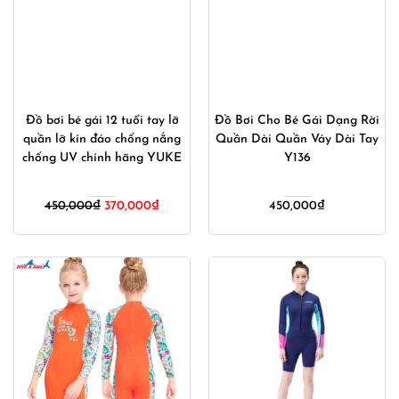
Đồ bơi bé gái 12 tuổi tay lỡ
Đồ Bơi Cho Bé Gái Dạng Rời
quần lỡ kín đáo chống nắng
Quần Dài Quần Váy Dài Tay
chống UV chính hãng YUKE
Y136
Giá
Giá
450,000
₫
370,000
₫
450,000
₫
gốc
hiện
là:
tại
450,000₫.
là:
370,000₫.