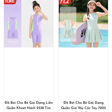
370,000₫.
390,00
Đồ Bơi Cho Bé Gái Dạng Liền
Đồ Bơi Cho Bé Gái Dạng
Quần Khoét Nách 2538 Tím
Quần Giả Váy Cộc Tay 7205