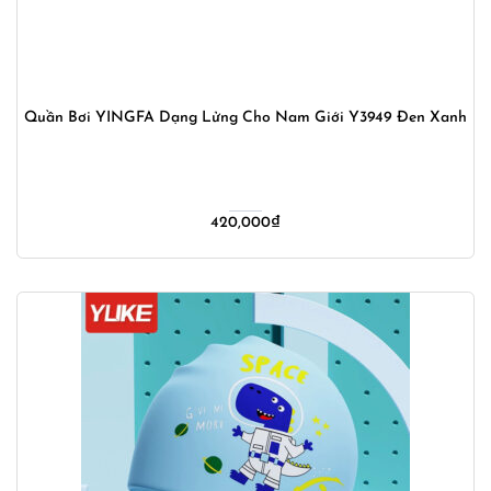
Quần Bơi YINGFA Dạng Lửng Cho Nam Giới Y3949 Đen Xanh
420,000
₫