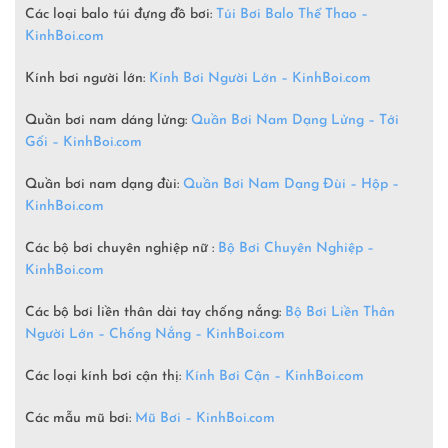
Các loại balo túi đựng đồ bơi:
Túi Bơi Balo Thể Thao –
KinhBoi.com
Kính bơi người lớn:
Kính Bơi Người Lớn –
KinhBoi.com
Quần bơi nam dáng lửng:
Quần Bơi Nam Dạng Lửng – Tới
Gối – KinhBoi.com
Quần bơi nam dạng đùi:
Quần Bơi Nam Dạng Đùi – Hộp –
KinhBoi.com
Các bộ bơi chuyên nghiệp nữ :
Bộ Bơi Chuyên Nghiệp –
KinhBoi.com
Các bộ bơi liền thân dài tay chống nắng:
Bộ Bơi Liền Thân
Người Lớn – Chống Nắng – KinhBoi.com
Các loại kính bơi cận thị:
Kính Bơi Cận – KinhBoi.com
Các mẫu mũ bơi:
Mũ Bơi – KinhBoi.com