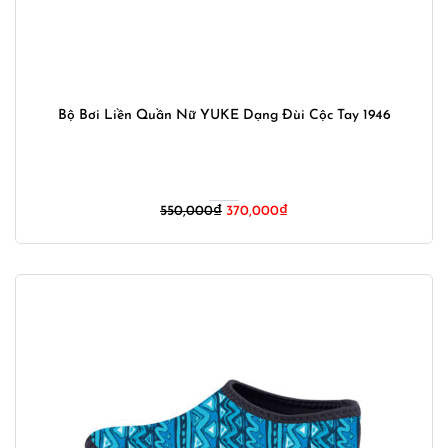
Bộ Bơi Liền Quần Nữ YUKE Dạng Đùi Cộc Tay 1946
550,000
₫
370,000
₫