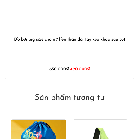
Đồ bơi big size cho nữ liền thân dài tay kéo khóa sau 531
Giá
Giá
650,000
₫
490,000
₫
gốc
hiện
là:
tại
650,000₫.
là:
490,000₫.
Sản phẩm tương tự