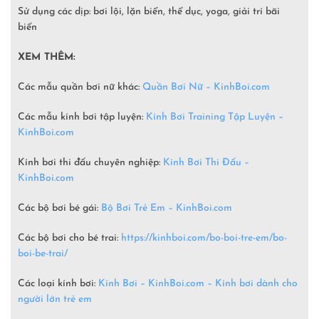
Sử dụng các dịp: bơi lội, lặn biển, thể dục, yoga, giải trí bãi
biển
XEM THÊM:
Các mẫu quần bơi nữ khác:
Quần Bơi Nữ – KinhBoi.com
Các mẫu kính bơi tập luyện:
Kính Bơi Training Tập Luyện –
KinhBoi.com
Kính bơi thi đấu chuyên nghiệp:
Kính Bơi Thi Đấu –
KinhBoi.com
Các bộ bơi bé gái:
Bộ Bơi Trẻ Em –
KinhBoi.com
Các bộ bơi cho bé trai:
https://kinhboi.com/bo-boi-tre-em/bo-
boi-be-trai/
Các loại kính bơi:
Kính Bơi – KinhBoi.com – Kính bơi dành cho
người lớn trẻ em