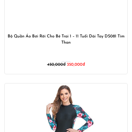
Bộ Quần Áo Bơi Rời Cho Bé Trai 1 – 11 Tuổi Dài Tay DS081 Tím
Than
Giá
Giá
450,000
₫
350,000
₫
gốc
hiện
là:
tại
450,000₫.
là:
350,000₫.