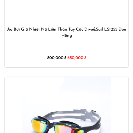
Áo Bơi Giữ Nhiệt Nữ Liền Thân Tay Cộc Dive&Sail LS1255 Đen
Hồng
Giá
Giá
800,000
₫
650,000
₫
gốc
hiện
là:
tại
800,000₫.
là:
650,000₫.