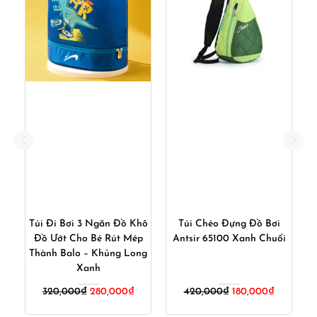
n
Túi Đi Bơi 3 Ngăn Đồ Khô
Túi Chéo Đựng Đồ Bơi
út
Đồ Ướt Cho Bé Rút Mép
Antsir 65100 Xanh Chuối
ết
Thành Balo – Khủng Long
Xanh
iá
Giá
Giá
Giá
Giá
320,000
₫
280,000
₫
420,000
₫
180,000
₫
iện
gốc
hiện
gốc
hiện