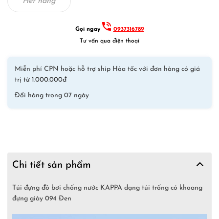
690,000₫.
là:
Hết hàng
420,000₫.
Gọi ngay
0937316789
Tư vấn qua điện thoại
Miễn phí CPN hoặc hỗ trợ ship Hỏa tốc với đơn hàng có giá
trị từ 1.000.000đ
Đổi hàng trong 07 ngày
Chi tiết sản phẩm
Túi đựng đồ bơi chống nước KAPPA dạng túi trống có khoang
đựng giày 094 Đen