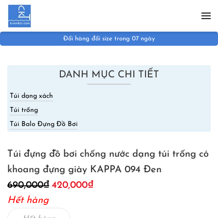
Skip to main content
Đổi hàng đổi size trong 07 ngày
DANH MỤC CHI TIẾT
Túi dạng xách
Túi trống
Túi Balo Đựng Đồ Bơi
Túi đựng đồ bơi chống nước dạng túi trống có
khoang đựng giày KAPPA 094 Đen
Giá
Giá
690,000
₫
420,000
₫
gốc
hiện
Hết hàng
là:
tại