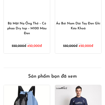
Bộ Mặt Nạ Ống Thở – Có
Áo Bơi Nam Dài Tay Đen Ghi
phao Dry top – M100 Màu
Kéo Khoá
Đen
Giá
Giá
Giá
Giá
550,000
₫
450,000
₫
550,000
₫
450,000
₫
gốc
hiện
gốc
hiện
là:
tại
là:
tại
550,000₫.
là:
550,000₫.
là:
00₫.
450,000₫.
450,000
Sản phẩm bạn đã xem