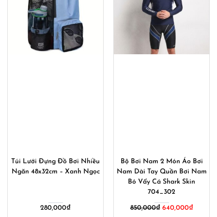
Túi Lưới Đựng Đồ Bơi Nhiều
Bộ Bơi Nam 2 Món Áo Bơi
Ngăn 48x32cm – Xanh Ngọc
Nam Dài Tay Quần Bơi Nam
Bó Vẩy Cá Shark Skin
704_302
280,000
₫
850,000
₫
640,000
₫