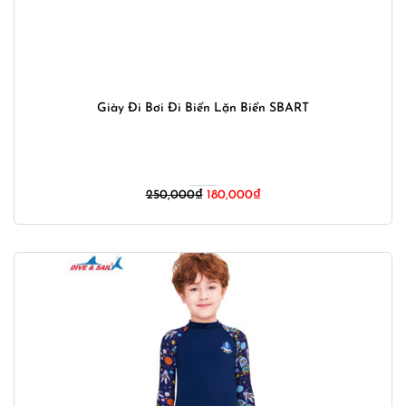
Giày Đi Bơi Đi Biển Lặn Biển SBART
Giá
Giá
250,000
₫
180,000
₫
gốc
hiện
là:
tại
250,000₫.
là:
180,000₫.