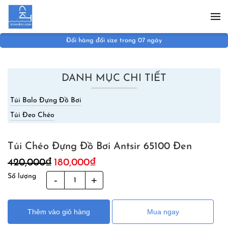
Skip to main content
Đổi hàng đổi size trong 07 ngày
DANH MỤC CHI TIẾT
Túi Balo Đựng Đồ Bơi
Túi Đeo Chéo
Túi Chéo Đựng Đồ Bơi Antsir 65100 Đen
Giá
Giá
420,000
₫
180,000
₫
gốc
hiện
Số lượng
Túi
là:
tại
Chéo
420,000₫.
là:
Đựng
180,000₫.
Thêm vào giỏ hàng
Mua ngay
Đồ
Bơi