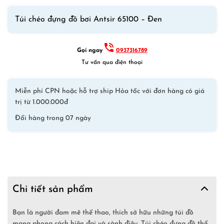
Antsir
Túi chéo đựng đồ bơi Antsir 65100 – Đen
65100
Đen
số
Gọi ngay
0937316789
lượng
Tư vấn qua điện thoại
Miễn phí CPN hoặc hỗ trợ ship Hỏa tốc với đơn hàng có giá
trị từ 1.000.000đ
Đổi hàng trong 07 ngày
Chi tiết sản phẩm
Bạn là người đam mê thể thao, thích sở hữu những túi đồ
mang phong cách hiện đại và sành điệu. Túi chéo đựng đồ thể