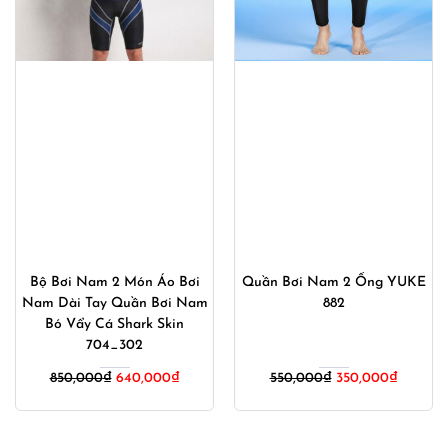
Bộ Bơi Nam 2 Món Áo Bơi
Quần Bơi Nam 2 Ống YUKE
Nam Dài Tay Quần Bơi Nam
882
Bó Vẩy Cá Shark Skin
704_302
Giá
Giá
850,000
₫
640,000
₫
550,000
₫
350,000
₫
gốc
hiện
là:
tại
550,000₫.
là: