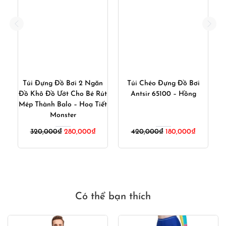
Túi Đựng Đồ Bơi 2 Ngăn
Túi Chéo Đựng Đồ Bơi
Đồ Khô Đồ Ướt Cho Bé Rút
Antsir 65100 – Hồng
ạ
Mép Thành Balo – Hoạ Tiết
Monster
Giá
Giá
Giá
Giá
320,000
₫
280,000
₫
420,000
₫
180,000
₫
gốc
hiện
gốc
hiện
là:
tại
là:
tại
320,000₫.
là:
420,000₫.
là:
280,000₫.
180,000₫
Có thể bạn thích