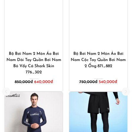
Bộ Bơi Nam 2 Món Áo Bơi
Bộ Bơi Nam 2 Món Áo Bơi
Nam Dài Tay Quần Bơi Nam
Nam Cộc Tay Quần Bơi Nam
Bó Vẩy Cá Shark Skin
2 Ống 871_882
776_302
Giá
Giá
850,000
₫
640,000
₫
750,000
₫
540,000
₫
gốc
hiện
là:
tại
750,000₫.
là:
540,000