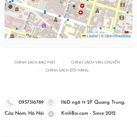
Leaflet
|
©
OpenStreetMap
CHÍNH SÁCH BẢO MẬT
CHÍNH SÁCH VẬN CHUYỂN
CHÍNH SÁCH ĐỔI HÀNG
0937316789
116D ngõ tt 2F Quang Trung,
Cửa Nam, Hà Nội
KinhBoi.com - Since 2012