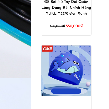
Đồ Bơi Nữ Tay Dài Quần
Lửng Dạng Rời Chính Hãng
YUKE Y3378 Đen Xanh
Giá
Giá
550,000
₫
650,000
₫
gốc
hiện
là:
tại
650,000₫.
là:
550,000₫.