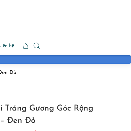
Liên hệ
 Đen Đỏ
ơi Tráng Gương Góc Rộng
 – Đen Đỏ
iá
Giá