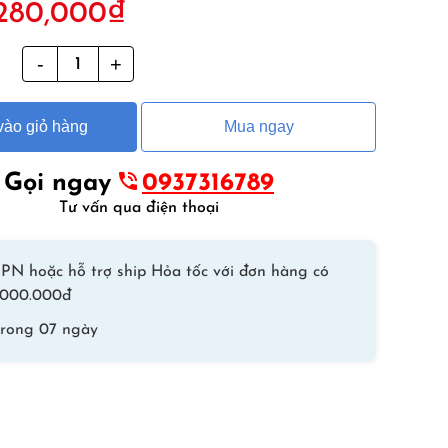
280,000
₫
ốc
hiện
à:
tại
g
Kính
60,000₫.
là:
Bơi
280,000₫.
Tráng
ào giỏ hàng
Mua ngay
Gương
Góc
Rộng
Gọi ngay
0937316789
LS1320
Tư vấn qua điện thoại
–
Đen
PN hoặc hỗ trợ ship Hỏa tốc với đơn hàng có
Đỏ
 1.000.000đ
số
lượng
trong 07 ngày