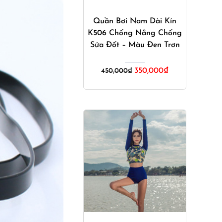
Mua ngay
Quần Bơi Nam Dài Kín
K506 Chống Nắng Chống
Sứa Đốt – Màu Đen Trơn
Giá
Giá
350,000
₫
450,000
₫
gốc
hiện
là:
tại
450,000₫.
là:
350,000₫.