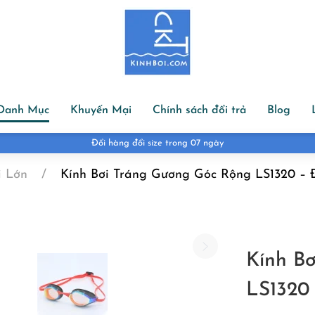
Danh Mục
Khuyến Mại
Chính sách đổi trả
Blog
Đổi hàng đổi size trong 07 ngày
i Lớn
Kính Bơi Tráng Gương Góc Rộng LS1320 –
Kính B
LS1320
G