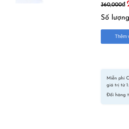
360,000
₫
g
l
Số lượn
3
Thêm v
Miễn phí C
giá trị từ
Đổi hàng 