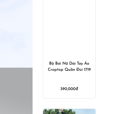
Mua ngay
Bộ Bơi Nữ Dài Tay Áo
Croptop Quần Đùi 1719
390,000
₫