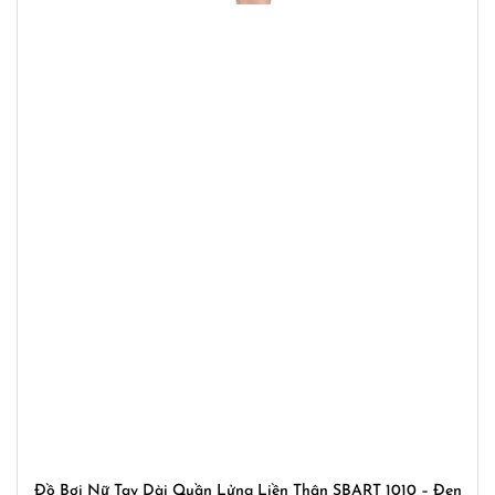
Đồ Bơi Nữ Tay Dài Quần Lửng Liền Thân SBART 1010 – Đen