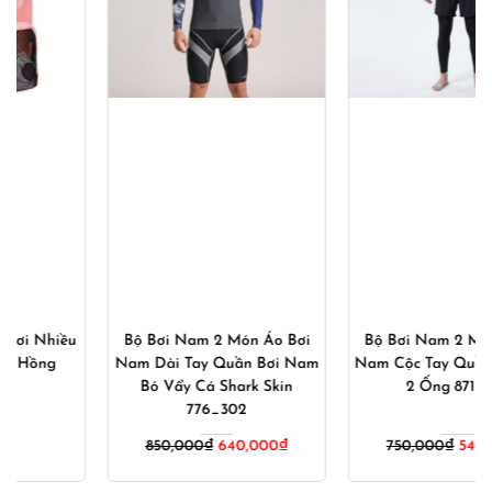
Bộ Bơi Nam 2 Món Áo Bơi
Bộ Bơi Nam 2 Món Áo Bơi
Nam Dài Tay Quần Bơi Nam
Nam Cộc Tay Quần Bơi Nam
Bó Vẩy Cá Shark Skin
2 Ống 871_882
776_302
Giá
Giá
850,000
₫
640,000
₫
750,000
₫
540,000
₫
gốc
hiện
là:
tại