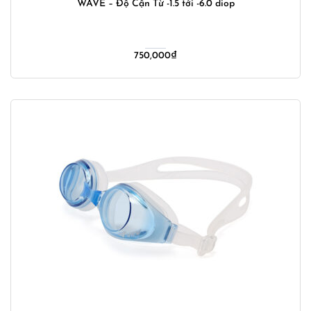
WAVE – Độ Cận Từ -1.5 tới -6.0 diop
750,000
₫