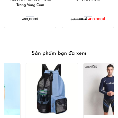
Tráng Vàng Cam
Giá
Giá
480,000
₫
550,000
₫
400,000
₫
gốc
hiện
là:
tại
550,000₫.
là:
00₫.
400,00
Sản phẩm bạn đã xem