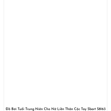
Đồ Bơi Tuổi Trung Niên Cho Nữ Liền Thân Cộc Tay Sbart S8163