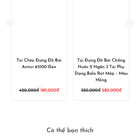
 –
Túi Chéo Đựng Đồ Bơi
Túi Đựng Đồ Bơi Chống
ợt
Antsir 65100 Đen
Nước 2 Ngăn 3 Túi Phụ
ồ
Dạng Balo Rút Mép – Màu
m
Hồng
iá
Giá
Giá
Giá
Giá
420,000
₫
180,000
₫
320,000
₫
280,000
₫
iện
gốc
hiện
gốc
hiện
ại
là:
tại
là:
tại
:
420,000₫.
là:
320,000₫.
là:
20,000₫.
180,000₫.
280,000₫
Có thể bạn thích