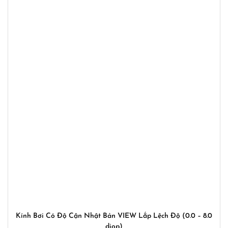
Kính Bơi Có Độ Cận Nhật Bản VIEW Lắp Lệch Độ (0.0 – 8.0
diop)