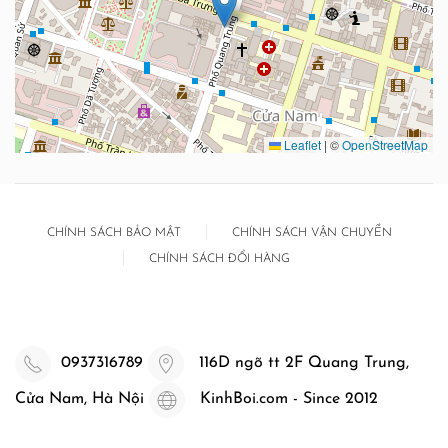
Leaflet
|
©
OpenStreetMap
CHÍNH SÁCH BẢO MẬT
CHÍNH SÁCH VẬN CHUYỂN
CHÍNH SÁCH ĐỔI HÀNG
0937316789
116D ngõ tt 2F Quang Trung,
Cửa Nam, Hà Nội
KinhBoi.com - Since 2012