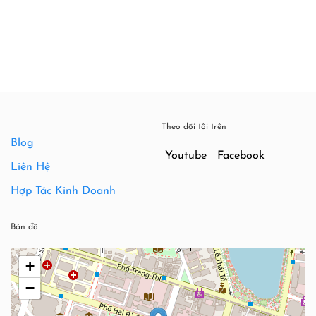
750,000₫.
là:
540,000
Theo dõi tôi trên
Blog
Youtube
Facebook
Liên Hệ
Hợp Tác Kinh Doanh
Bản đồ
+
−