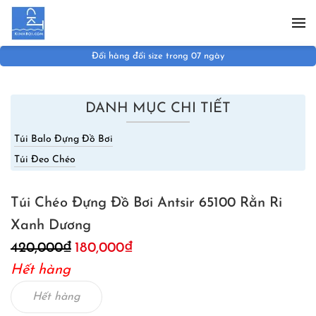
Skip to main content
Đổi hàng đổi size trong 07 ngày
DANH MỤC CHI TIẾT
Túi Balo Đựng Đồ Bơi
Túi Đeo Chéo
Túi Chéo Đựng Đồ Bơi Antsir 65100 Rằn Ri
Xanh Dương
Giá
Giá
420,000
₫
180,000
₫
gốc
hiện
Hết hàng
là:
tại
420,000₫.
là:
Hết hàng
180,000₫.