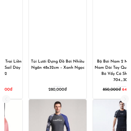
Túi Lưới Đựng Đồ Bơi Nhiều
Bộ Bơi Nam 2 Món Áo Bơi
Ngăn 48x32cm – Xanh Ngọc
Nam Dài Tay Quần Bơi Nam
Bó Vẩy Cá Shark Skin
704_302
280,000
₫
850,000
₫
640,000
₫
00₫.