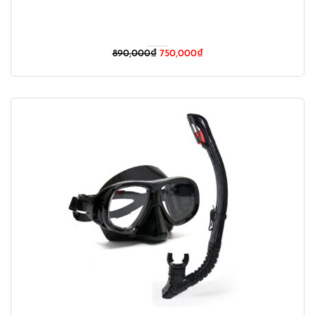
890,000
₫
750,000
₫