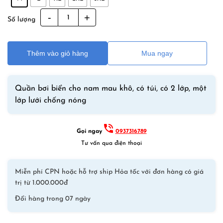
Quần
Số lượng
Đi
Biển
Dạng
Thêm vào giỏ hàng
Mua ngay
Ngắn
Desmiit
S609
Quần bơi biển cho nam mau khô, có túi, có 2 lớp, một
Đỏ
lớp lưới chống nóng
số
lượng
Gọi ngay
0937316789
Tư vấn qua điện thoại
Miễn phí CPN hoặc hỗ trợ ship Hỏa tốc với đơn hàng có giá
trị từ 1.000.000đ
Đổi hàng trong 07 ngày