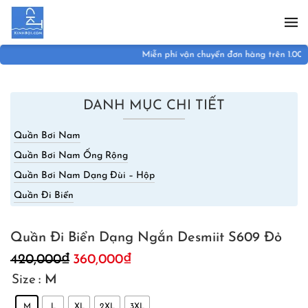
Skip to main content
Miễn phí vận chuyển đơn hàng trên 1.000.000đ
DANH MỤC CHI TIẾT
Quần Bơi Nam
Quần Bơi Nam Ống Rộng
Quần Bơi Nam Dạng Đùi – Hộp
Quần Đi Biển
Quần Đi Biển Dạng Ngắn Desmiit S609 Đỏ
420,000
₫
360,000
₫
Size
: M
M
L
XL
2XL
3XL