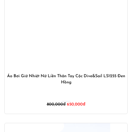
Áo Bơi Giữ Nhiệt Nữ Liền Thân Tay Cộc Dive&Sail LS1255 Đen
Hồng
Giá
Giá
800,000
₫
650,000
₫
gốc
hiện
là:
tại
800,000₫.
là:
650,000₫.