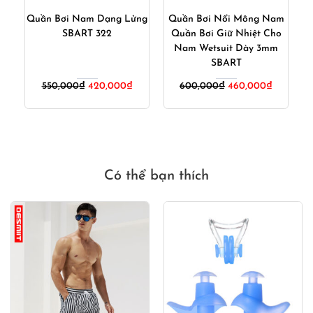
ần
Quần Bơi Nam Dạng Lửng
Quần Bơi Nổi Mông Nam
Q
ới
SBART 322
Quần Bơi Giữ Nhiệt Cho
Nam Wetsuit Dày 3mm
SBART
iá
Giá
Giá
Giá
Giá
550,000
₫
420,000
₫
600,000
₫
460,000
₫
iện
gốc
hiện
gốc
hiện
ại
là:
tại
là:
tại
:
550,000₫.
là:
600,000₫.
là:
20,000₫.
420,000₫.
460,000₫
Có thể bạn thích