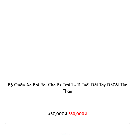
Bộ Quần Áo Bơi Rời Cho Bé Trai 1 – 11 Tuổi Dài Tay DS081 Tím
Than
Giá
Giá
450,000
₫
350,000
₫
gốc
hiện
là:
tại
450,000₫.
là: