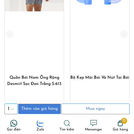
Quần Bơi Nam Ống Rộng
Bộ Kẹp Mũi Bơi Và Nút Tai Bơi
Desmiit Sọc Đen Trắng S-613
360,000
₫
280,000
₫
80,000
₫
1
Thêm vào giỏ hàng
Mua ngay
0
Gọi điện
Zalo
Tìm kiếm
Messenger
Giỏ hàng
00₫.