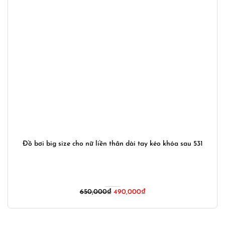
Đồ bơi big size cho nữ liền thân dài tay kéo khóa sau 531
Giá
Giá
650,000
₫
490,000
₫
gốc
hiện
là:
tại
650,000₫.
là: