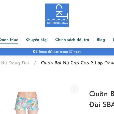
Danh Mục
Khuyến Mại
Chính sách đổi trả
Blog
Đổi hàng đổi size trong 07 ngày
 Nữ Dạng Đùi
Quần Bơi Nữ Cạp Cao 2 Lớp Dạng
Quần B
Đùi SB
G