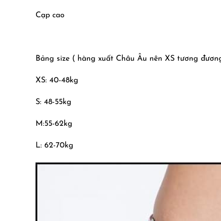
Cạp cao
Bảng size ( hàng xuất Châu Âu nên XS tương đươn
XS: 40-48kg
S: 48-55kg
M:55-62kg
L: 62-70kg