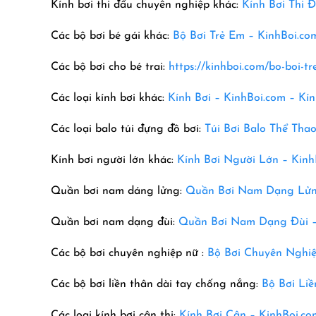
Kính bơi thi đấu chuyên nghiệp khác:
Kính Bơi Thi 
Các bộ bơi bé gái khác:
Bộ Bơi Trẻ Em –
KinhBoi.co
Các bộ bơi cho bé trai:
https://kinhboi.com/bo-boi-tr
Các loại kính bơi khác:
Kính Bơi – KinhBoi.com – Kín
Các loại balo túi đựng đồ bơi:
Túi Bơi Balo Thể Tha
Kính bơi người lớn khác:
Kính Bơi Người Lớn –
Kinh
Quần bơi nam dáng lửng:
Quần Bơi Nam Dạng Lửng
Quần bơi nam dạng đùi:
Quần Bơi Nam Dạng Đùi 
Các bộ bơi chuyên nghiệp nữ :
Bộ Bơi Chuyên Nghiệ
Các bộ bơi liền thân dài tay chống nắng:
Bộ Bơi Li
Các loại kính bơi cận thị:
Kính Bơi Cận – KinhBoi.co