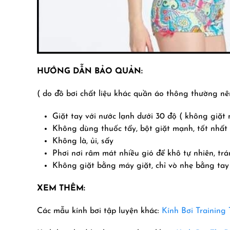
HƯỚNG DẪN BẢO QUẢN:
( do đồ bơi chất liệu khác quần áo thông thường nên
Giặt tay với nước lạnh dưới 30 độ ( không giặt
Không dùng thuốc tẩy, bột giặt mạnh, tốt nhất 
Không là, ủi, sấy
Phơi nơi râm mát nhiều gió để khô tự nhiên, trá
Không giặt bằng máy giặt, chỉ vò nhẹ bằng tay
XEM THÊM:
Các mẫu kính bơi tập luyện khác:
Kính Bơi Training