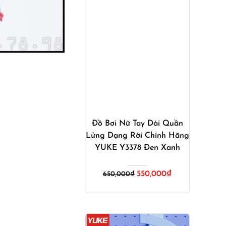
Mua ngay
Đồ Bơi Nữ Tay Dài Quần
Lửng Dạng Rời Chính Hãng
YUKE Y3378 Đen Xanh
Giá
Giá
550,000
₫
650,000
₫
gốc
hiện
là:
tại
650,000₫.
là:
550,000₫.