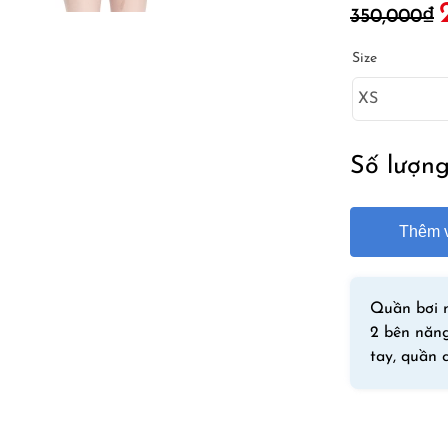
350,000
₫
g
l
Size
3
Số lượn
Thêm v
Quần bơi n
2 bên năng
tay, quần 