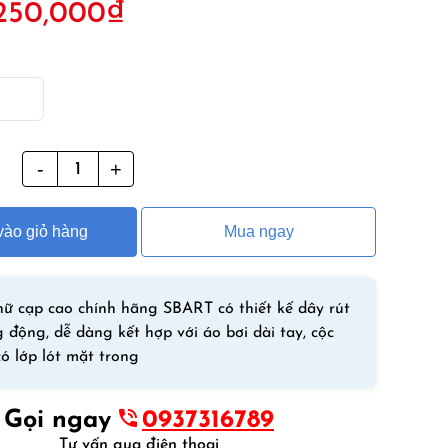
250,000
₫
ốc
hiện
à:
tại
50,000₫.
là:
250,000₫.
g
Quần
Bơi
Nữ
ào giỏ hàng
Mua ngay
Cạp
Cao
2
Lớp
ữ cạp cao chính hãng SBART có thiết kế dây rút
Dạng
 động, dễ dàng kết hợp với áo bơi dài tay, cộc
Đùi
có lớp lót mặt trong
SBART
Họa
Gọi ngay
0937316789
Tiết
Tư vấn qua điện thoại