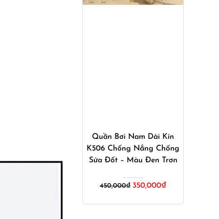
Mua ngay
Quần Bơi Nam Dài Kín
K506 Chống Nắng Chống
Sứa Đốt – Màu Đen Trơn
Giá
Giá
350,000
₫
450,000
₫
gốc
hiện
là:
tại
450,000₫.
là: