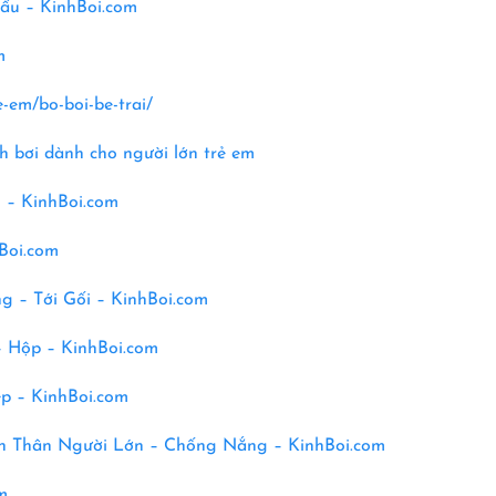
Đấu – KinhBoi.com
m
e-em/bo-boi-be-trai/
h bơi dành cho người lớn trẻ em
o – KinhBoi.com
Boi.com
 – Tới Gối – KinhBoi.com
– Hộp –
KinhBoi.com
p – KinhBoi.com
ền Thân Người Lớn – Chống Nắng – KinhBoi.com
m