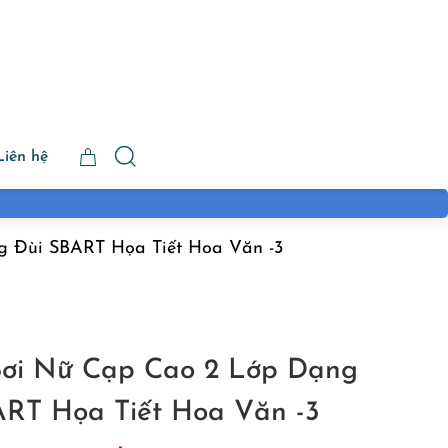
Liên hệ
 Đùi SBART Họa Tiết Hoa Văn -3
ơi Nữ Cạp Cao 2 Lớp Dạng
ART Họa Tiết Hoa Văn -3
iá
Giá