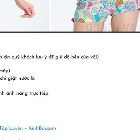
 xin quý khách lưu ý để giữ độ bền của vải)
 máy)
chỉ giặt nước lã
nh ánh nắng trực tiếp
 Tập Luyện – KinhBoi.com