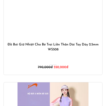
Đồ Bơi Giữ Nhiệt Cho Bé Trai Liền Thân Dài Tay Dày 2.5mm
WS508
Giá
Giá
790,000
₫
550,000
₫
gốc
hiện
là:
tại
790,000₫.
là:
550,000₫.