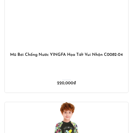
Mũ Bơi Chống Nước YINGFA Họa Tiết Vui Nhộn C0082-04
220,000
₫