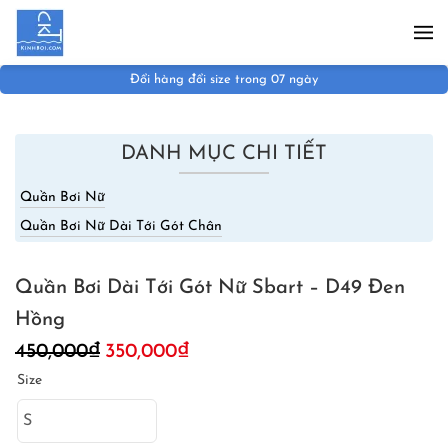
Skip to main content
Đổi hàng đổi size trong 07 ngày
DANH MỤC CHI TIẾT
Quần Bơi Nữ
Quần Bơi Nữ Dài Tới Gót Chân
Quần Bơi Dài Tới Gót Nữ Sbart – D49 Đen
Hồng
Giá
Giá
450,000
₫
350,000
₫
gốc
hiện
Size
là:
tại
450,000₫.
là:
350,000₫.