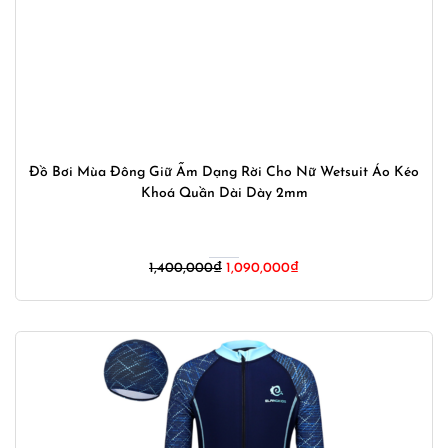
Đồ Bơi Mùa Đông Giữ Ấm Dạng Rời Cho Nữ Wetsuit Áo Kéo
Khoá Quần Dài Dày 2mm
Giá
Giá
1,400,000
₫
1,090,000
₫
gốc
hiện
là:
tại
1,400,000₫.
là:
1,090,000₫.