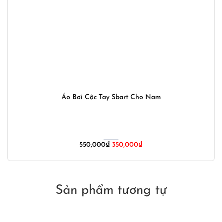
Áo Bơi Cộc Tay Sbart Cho Nam
Giá
Giá
550,000
₫
350,000
₫
gốc
hiện
là:
tại
550,000₫.
là:
350,000₫.
Sản phẩm tương tự