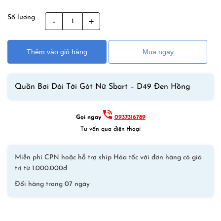
Số lượng
Quần
Bơi
Dài
Thêm vào giỏ hàng
Mua ngay
Tới
Gót
Nữ
Quần Bơi Dài Tới Gót Nữ Sbart – D49 Đen Hồng
Sbart
–
D49
Gọi ngay
0937316789
Đen
Tư vấn qua điện thoại
Hồng
số
Miễn phí CPN hoặc hỗ trợ ship Hỏa tốc với đơn hàng có giá
lượng
trị từ 1.000.000đ
Đổi hàng trong 07 ngày