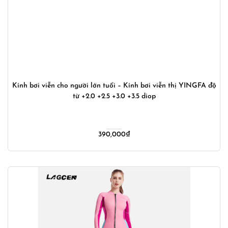
Kính bơi viễn cho người lớn tuổi – Kính bơi viễn thị YINGFA độ
từ +2.0 +2.5 +3.0 +3.5 diop
390,000
₫