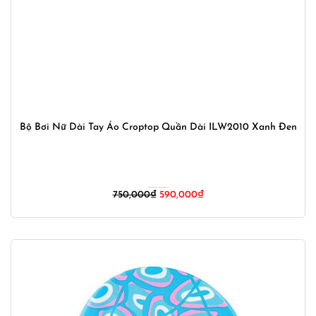
Bộ Bơi Nữ Dài Tay Áo Croptop Quần Dài ILW2010 Xanh Đen
Giá
Giá
750,000
₫
590,000
₫
gốc
hiện
là:
tại
750,000₫.
là:
590,000₫.