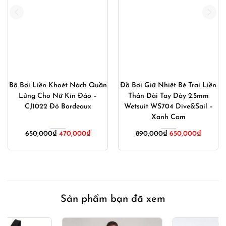
Bộ Bơi Liền Khoét Nách Quần
Đồ Bơi Giữ Nhiệt Bé Trai Liền
Lửng Cho Nữ Kín Đáo –
Thân Dài Tay Dày 2.5mm
CJ1022 Đỏ Bordeaux
Wetsuit WS704 Dive&Sail –
Xanh Cam
Giá
Giá
Giá
Giá
650,000
₫
470,000
₫
890,000
₫
650,000
₫
gốc
hiện
gốc
hiện
là:
tại
là:
tại
650,000₫.
là:
890,000₫.
là:
470,000₫.
650,00
Sản phẩm bạn đã xem