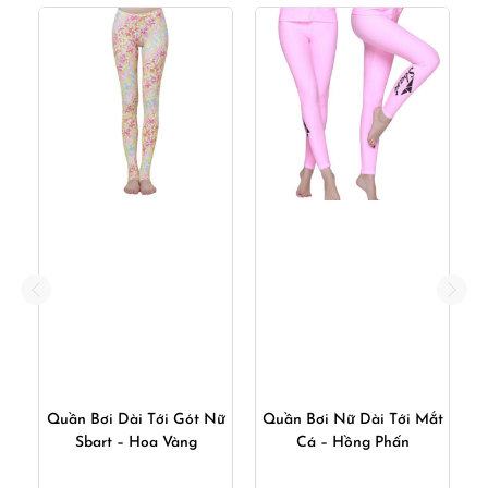
ới
Quần Bơi Dài Tới Gót Nữ
Quần Bơi Nữ Dài Tới Mắt
Q
Sbart – Hoa Vàng
Cá – Hồng Phấn