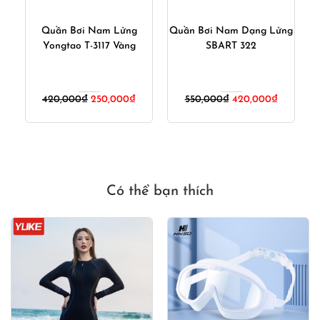
t
Quần Bơi Nam Lửng
Quần Bơi Nam Dạng Lửng
Yongtao T-3117 Vàng
SBART 322
iá
Giá
Giá
Giá
Giá
420,000
₫
250,000
₫
550,000
₫
420,000
₫
iện
gốc
hiện
gốc
hiện
i
là:
tại
là:
tại
:
420,000₫.
là:
550,000₫.
là:
80,000₫.
250,000₫.
420,000₫
Có thể bạn thích