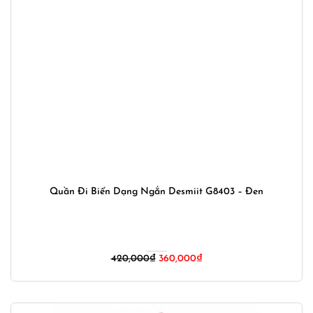
Quần Đi Biển Dạng Ngắn Desmiit G8403 – Đen
Giá
Giá
420,000
₫
360,000
₫
gốc
hiện
là:
tại
420,000₫.
là: