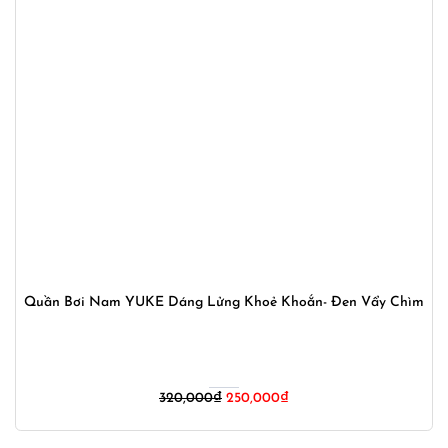
Quần Bơi Nam YUKE Dáng Lửng Khoẻ Khoắn- Đen Vẩy Chìm
Giá
Giá
320,000
₫
250,000
₫
gốc
hiện
là:
tại