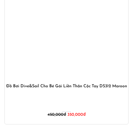
Đồ Bơi Dive&Sail Cho Bé Gái Liền Thân Cộc Tay DS312 Maroon
Giá
Giá
450,000
₫
350,000
₫
gốc
hiện
là:
tại