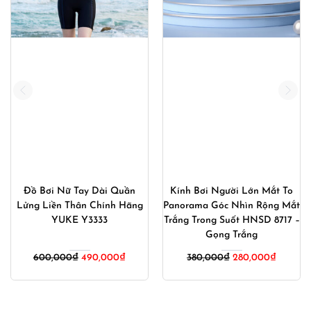
Đồ Bơi Nữ Tay Dài Quần
Kính Bơi Người Lớn Mắt To
Lửng Liền Thân Chính Hãng
Panorama Góc Nhìn Rộng Mắt
YUKE Y3333
Trắng Trong Suốt HNSD 8717 –
Gọng Trắng
Giá
Giá
Giá
Giá
600,000
₫
490,000
₫
380,000
₫
280,000
₫
gốc
hiện
gốc
hiện
là:
tại
là:
tại
600,000₫.
là:
380,000₫.
là: