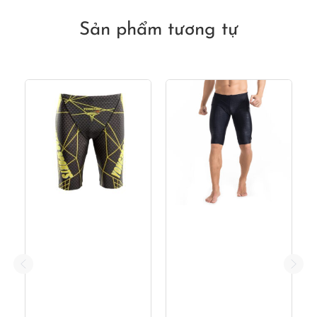
320,000₫.
là:
250,000₫.
Sản phẩm tương tự