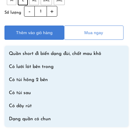
M
L
XL
2XL
3XL
Quần
Số lượng
Bơi
Nam
Đi
Thêm vào giỏ hàng
Mua ngay
Biển
Dạng
Ngắn
Quần short đi biển dạng đùi, chất mau khô
Desmiit
G301
Có lưới lót bên trong
Vàng
Có túi hông 2 bên
số
lượng
Có túi sau
Có dây rút
Dạng quần có chun