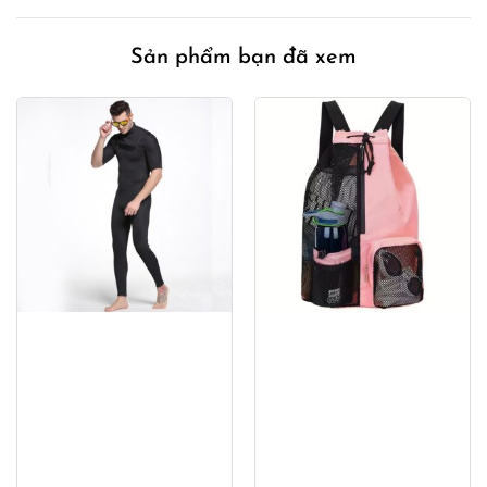
00₫.
490,000₫.
280,000
Sản phẩm bạn đã xem