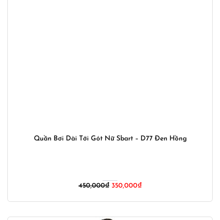
Quần Bơi Dài Tới Gót Nữ Sbart – D77 Đen Hồng
Giá
Giá
450,000
₫
350,000
₫
gốc
hiện
là:
tại
450,000₫.
là: