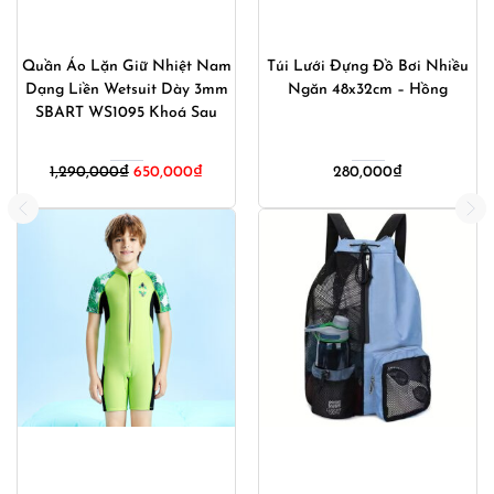
Quần Áo Lặn Giữ Nhiệt Nam
Túi Lưới Đựng Đồ Bơi Nhiều
Dạng Liền Wetsuit Dày 3mm
Ngăn 48x32cm – Hồng
SBART WS1095 Khoá Sau
1,290,000
₫
650,000
₫
280,000
₫