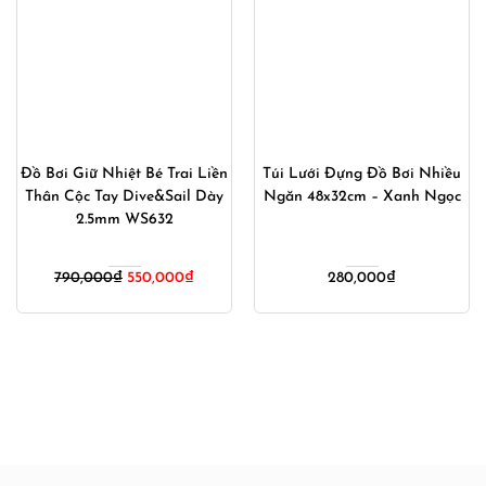
Đồ Bơi Giữ Nhiệt Bé Trai Liền
Túi Lưới Đựng Đồ Bơi Nhiều
Thân Cộc Tay Dive&Sail Dày
Ngăn 48x32cm – Xanh Ngọc
2.5mm WS632
Giá
Giá
790,000
₫
550,000
₫
280,000
₫
gốc
hiện
là:
tại
790,000₫.
là:
000₫.
550,000₫.