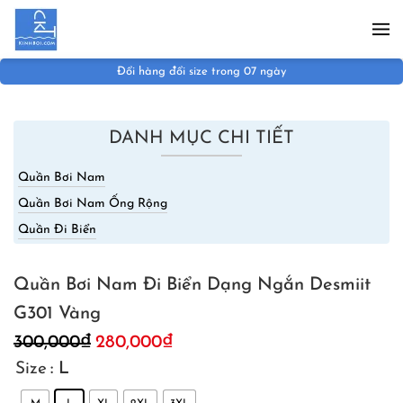
Skip to main content
Đổi hàng đổi size trong 07 ngày
DANH MỤC CHI TIẾT
Quần Bơi Nam
Quần Bơi Nam Ống Rộng
Quần Đi Biển
Quần Bơi Nam Đi Biển Dạng Ngắn Desmiit
G301 Vàng
300,000
₫
280,000
₫
Size
: L