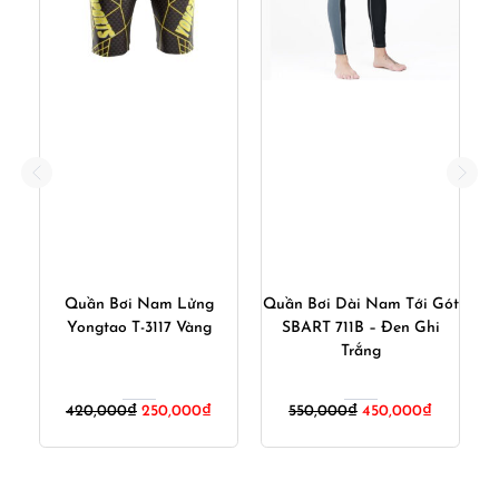
g
Quần Bơi Nam Lửng
Quần Bơi Dài Nam Tới Gót
Q
n
Yongtao T-3117 Vàng
SBART 711B – Đen Ghi
Trắng
Giá
Giá
Giá
Giá
420,000
₫
250,000
₫
550,000
₫
450,000
₫
gốc
hiện
gốc
hiện
là:
tại
là:
tại
420,000₫.
là:
550,000₫.
là: