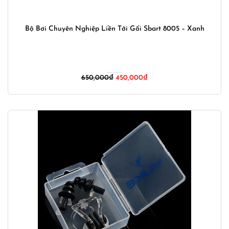
Bộ Bơi Chuyên Nghiệp Liền Tới Gối Sbart 8005 – Xanh
Giá
Giá
650,000
₫
450,000
₫
gốc
hiện
là:
tại
650,000₫.
là:
450,000₫.