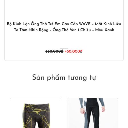
Bộ Kính Lặn Ống Thở Trẻ Em Cao Cấp WAVE – Mắt Kính Liền
To Tầm Nhìn Rộng – Ống Thở Van 1 Chiều – Màu Xanh
Giá
Giá
650,000
₫
450,000
₫
gốc
hiện
là:
tại
650,000₫.
là:
450,000₫.
Sản phẩm tương tự