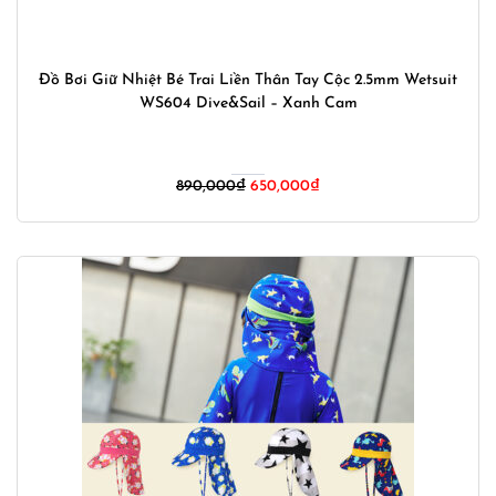
Đồ Bơi Giữ Nhiệt Bé Trai Liền Thân Tay Cộc 2.5mm Wetsuit
WS604 Dive&Sail – Xanh Cam
Giá
Giá
890,000
₫
650,000
₫
gốc
hiện
là:
tại
890,000₫.
là:
650,000₫.