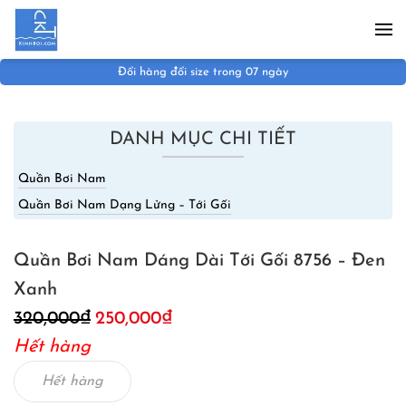
Skip to main content
Đổi hàng đổi size trong 07 ngày
DANH MỤC CHI TIẾT
Quần Bơi Nam
Quần Bơi Nam Dạng Lửng – Tới Gối
Quần Bơi Nam Dáng Dài Tới Gối 8756 – Đen
Xanh
Giá
Giá
320,000
₫
250,000
₫
gốc
hiện
Hết hàng
là:
tại
320,000₫.
là:
Hết hàng
250,000₫.