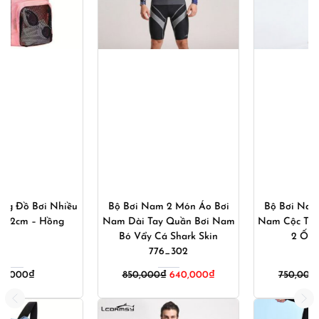
Bộ Bơi Nam 2 Món Áo Bơi
Bộ Bơi Nam 2 Món Áo Bơi
Nam Dài Tay Quần Bơi Nam
Nam Cộc Tay Quần Bơi Nam
Bó Vẩy Cá Shark Skin
2 Ống 871_882
776_302
Giá
Giá
850,000
₫
640,000
₫
750,000
₫
540,000
₫
gốc
hiện
là:
tại