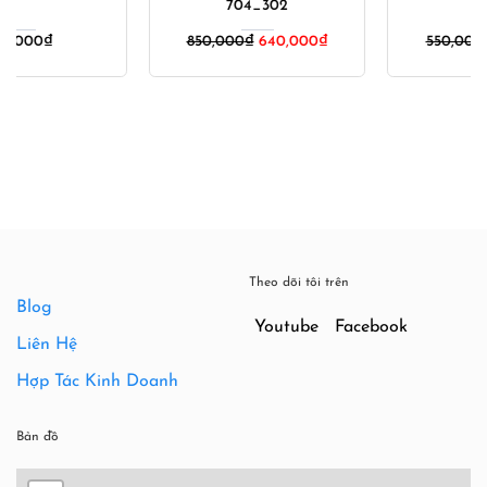
704_302
Giá
Giá
850,000
₫
640,000
₫
550,000
₫
350,000
₫
gốc
hiện
là:
tại
550,000₫.
là:
350,000
Theo dõi tôi trên
Blog
Youtube
Facebook
Liên Hệ
Hợp Tác Kinh Doanh
Bản đồ