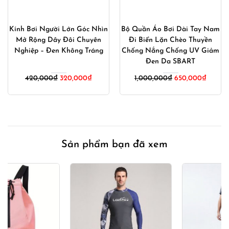
Kính Bơi Người Lớn Góc Nhìn
Bộ Quần Áo Bơi Dài Tay Nam
Mở Rộng Dây Đôi Chuyên
Đi Biển Lặn Chèo Thuyền
Nghiệp – Đen Không Tráng
Chống Nắng Chống UV Giảm
Đen Da SBART
Giá
Giá
Giá
Giá
420,000
₫
320,000
₫
1,000,000
₫
650,000
₫
gốc
hiện
gốc
hiện
là:
tại
là:
tại
420,000₫.
là:
1,000,000₫.
là:
320,000₫.
650,00
Sản phẩm bạn đã xem