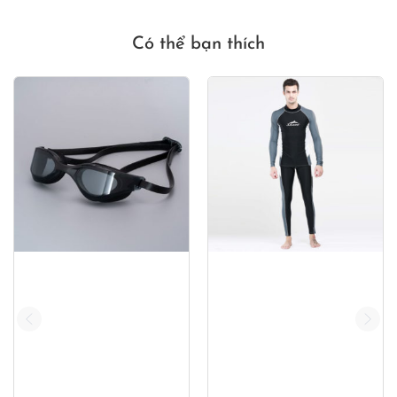
250,000₫.
450,000₫
Có thể bạn thích