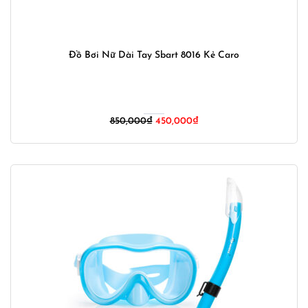
Đồ Bơi Nữ Dài Tay Sbart 8016 Kẻ Caro
Giá
Giá
850,000
₫
450,000
₫
gốc
hiện
là:
tại
850,000₫.
là:
450,000₫.