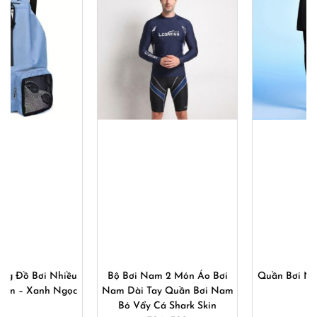
750,000₫.
là:
540,000
Bộ Bơi Nam 2 Món Áo Bơi
Quần Bơi Nam 2 Ống YUKE
Nam Dài Tay Quần Bơi Nam
882
Bó Vẩy Cá Shark Skin