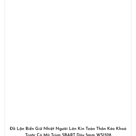
Đồ Lặn Biển Giữ Nhiệt Người Lớn Kín Toàn Thân Kéo Khoá
Trước Có Mũ Trùm SBART Dày 5mm WS1528