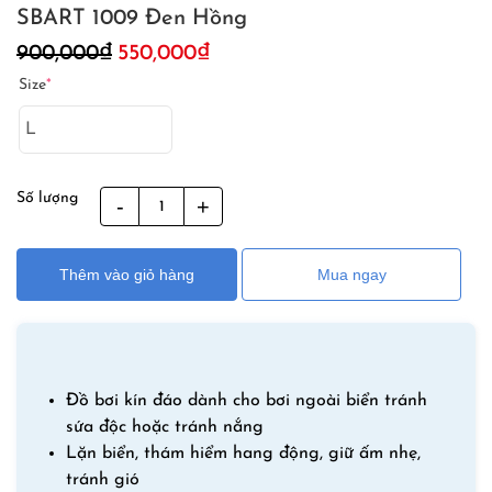
SBART 1009 Đen Hồng
Giá
Giá
900,000
₫
550,000
₫
gốc
hiện
Size
*
là:
tại
900,000₫.
là:
550,000₫.
Số lượng
Đồ
Bơi
Kín
Thêm vào giỏ hàng
Mua ngay
Đáo
Liền
Thân
Cho
Nữ
Đồ bơi kín đáo dành cho bơi ngoài biển tránh
Có
sứa độc hoặc tránh nắng
Mũ
Lặn biển, thám hiểm hang động, giữ ấm nhẹ,
SBART
tránh gió
1009