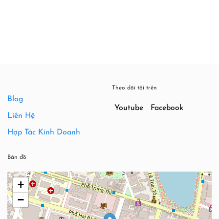
750,000₫.
là:
540,000
Theo dõi tôi trên
Blog
Youtube
Facebook
Liên Hệ
Hợp Tác Kinh Doanh
Bản đồ
+
−