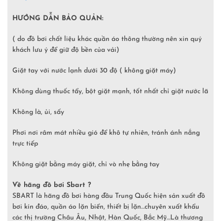
HƯỚNG DẪN BẢO QUẢN:
( do đồ bơi chất liệu khác quần áo thông thường nên xin quý
khách lưu ý để giữ độ bền của vải)
Giặt tay với nước lạnh dưới 30 độ ( không giặt máy)
Không dùng thuốc tẩy, bột giặt mạnh, tốt nhất chỉ giặt nước lã
Không là, ủi, sấy
Phơi nơi râm mát nhiều gió để khô tự nhiên, tránh ánh nắng
trực tiếp
Không giặt bằng máy giặt, chỉ vò nhẹ bằng tay
Về hãng đồ bơi Sbart ?
SBART là hãng đồ bơi hàng đầu Trung Quốc hiện sản xuất đồ
bơi kín đáo, quần áo lặn biển, thiết bị lặn…chuyên xuất khẩu
các thị trường Châu Âu, Nhật, Hàn Quốc, Bắc Mỹ…Là thương