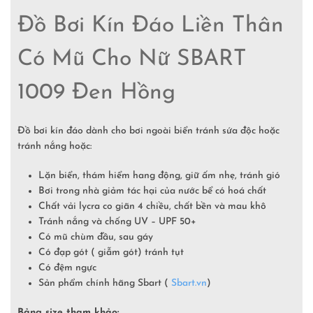
Đồ Bơi Kín Đáo Liền Thân
Có Mũ Cho Nữ SBART
1009 Đen Hồng
Đồ bơi kín đáo dành cho bơi ngoài biển tránh sứa độc hoặc
tránh nắng hoặc:
Lặn biển, thám hiểm hang động, giữ ấm nhẹ, tránh gió
Bơi trong nhà giảm tác hại của nước bể có hoá chất
Chất vải lycra co giãn 4 chiều, chất bền và mau khô
Tránh nắng và chống UV – UPF 50+
Có mũ chùm đầu, sau gáy
Có đạp gót ( giẫm gót) tránh tụt
Có đệm ngực
Sản phẩm chính hãng Sbart (
Sbart.vn
)
Bảng size tham khảo: