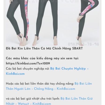
Đồ Bơi Kín Liền Thân Có Mũ Chính Hãng SBART
Các màu khác của kiểu dáng này xin xem tại:
https://kinhboi.com/?s=1009
Các bộ bơi chuyên nghiệp nữ:
Bộ Bơi Chuyên Nghiệp –
KinhBoi.com
Hoặc các bộ bơi liền thân dài tay chống nắng:
Bộ Bơi Liền
Thân Người Lớn – Chống Nắng – KinhBoi.com
và các bộ bơi giữ nhiệt cho trời lạnh:
Bộ Bơi Liền Thân Giữ
Nhiệt – Wetsuit – KinhBoi.com