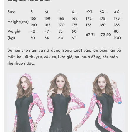
Size
S
M
L
XL
2XL
3XL
4XL
155-
158-
165-
169-
172-
175-
178-
Height(cm)
160
165
170
175
178
180
185
Weight
42-
47-
52-
60-
80-
67-71
72-80
(kg)
50
54
60
67
100
Bộ liền cho nam và nữ, dùng trong: Lướt ván, lặn biển, lặn bề
mặt, bơi, đi thuyền, cầu cá, lướt gió, bơi mùa đông, các môn
thể thao nước…