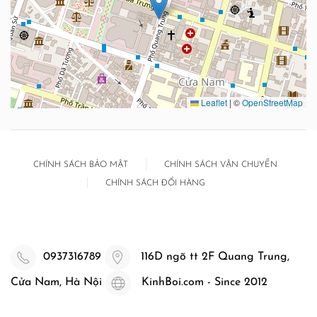
Leaflet
|
©
OpenStreetMap
CHÍNH SÁCH BẢO MẬT
CHÍNH SÁCH VẬN CHUYỂN
CHÍNH SÁCH ĐỔI HÀNG
0937316789
116D ngõ tt 2F Quang Trung,
Cửa Nam, Hà Nội
KinhBoi.com - Since 2012