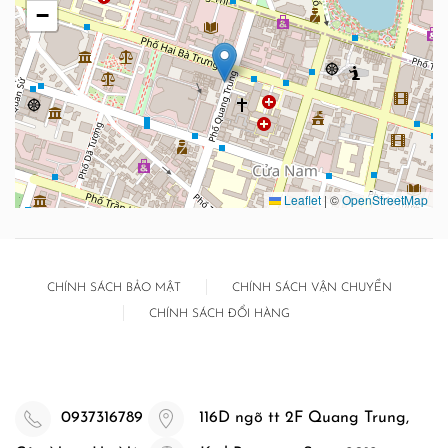
−
Leaflet
|
©
OpenStreetMap
CHÍNH SÁCH BẢO MẬT
CHÍNH SÁCH VẬN CHUYỂN
CHÍNH SÁCH ĐỔI HÀNG
0937316789
116D ngõ tt 2F Quang Trung,