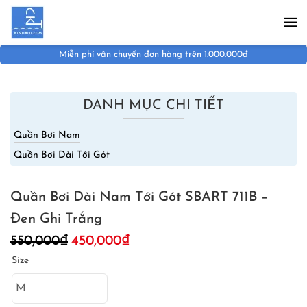
Skip to main content
Miễn phí vận chuyển đơn hàng trên 1.000.000đ
DANH MỤC CHI TIẾT
Quần Bơi Nam
Quần Bơi Dài Tới Gót
Quần Bơi Dài Nam Tới Gót SBART 711B –
Đen Ghi Trắng
Giá
Giá
550,000
₫
450,000
₫
gốc
hiện
Size
là:
tại
550,000₫.
là:
450,000₫.