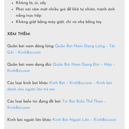
Không là, ủi, sấy
Phơi nơi râm mát nhiều gió để khô tự nhiên, tránh ánh
nắng trực tiếp
Không giặt bằng máy giặt, chỉ vò nhẹ bằng tay
XEM THÊM:
Quần bơi nam dáng lửng:
Quần Bơi Nam Dạng Lửng – Tới
Gối – KinhBoi.com
Quần bơi nam dạng đùi:
Quần Bơi Nam Dạng Đùi – Hộp –
KinhBoi.com
Các loại kính bơi khác:
Kính Bơi – KinhBoi.com – Kính bơi
dành cho người lớn trẻ em
Các loại balo túi đựng đồ bơi:
Túi Bơi Balo Thể Thao –
KinhBoi.com
Kính bơi người lớn khác:
Kính Bơi Người Lớn –
KinhBoi.com