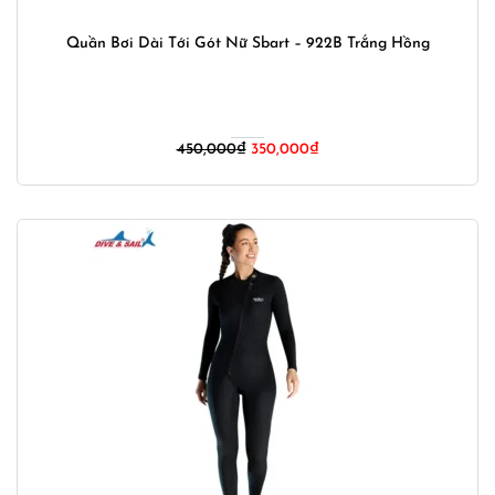
Quần Bơi Dài Tới Gót Nữ Sbart – 922B Trắng Hồng
Giá
Giá
450,000
₫
350,000
₫
gốc
hiện
là:
tại
450,000₫.
là:
350,000₫.