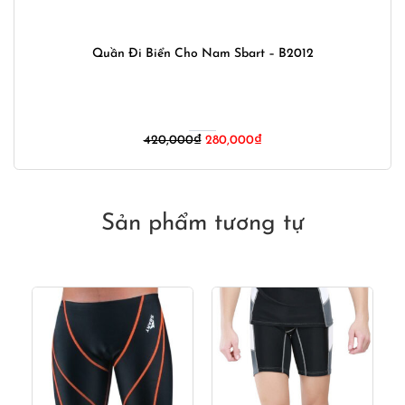
Quần Đi Biển Cho Nam Sbart – B2012
Giá
Giá
420,000
₫
280,000
₫
gốc
hiện
là:
tại
420,000₫.
là:
280,000₫.
Sản phẩm tương tự