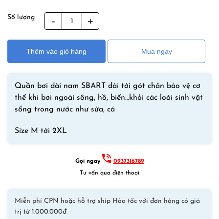
Số lượng
Quần
Bơi
Dài
Thêm vào giỏ hàng
Mua ngay
Nam
Tới
Gót
Quần bơi dài nam SBART dài tới gót chân bảo vệ cơ
SBART
thể khi bơi ngoài sông, hồ, biển…khỏi các loài sinh vật
711B
sống trong nước như sứa, cá
–
Đen
Size M tới 2XL
Ghi
Trắng
số
Gọi ngay
0937316789
lượng
Tư vấn qua điện thoại
Miễn phí CPN hoặc hỗ trợ ship Hỏa tốc với đơn hàng có giá
trị từ 1.000.000đ