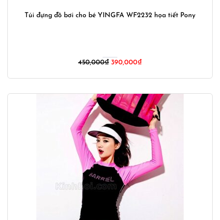
Túi đựng đồ bơi cho bé YINGFA WF2232 họa tiết Pony
Giá
Giá
450,000
₫
390,000
₫
gốc
hiện
là:
tại
450,000₫.
là:
390,000₫.