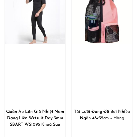
Bộ Bơi Nam 2 Món Áo Bơi
Bộ Bơi Nam 2 Món Áo Bơi
Nam Dài Tay Quần Bơi Nam
Nam Cộc Tay Quần Bơi Nam
Bó Vẩy Cá Shark Skin
2 Ống 871_882
776_302