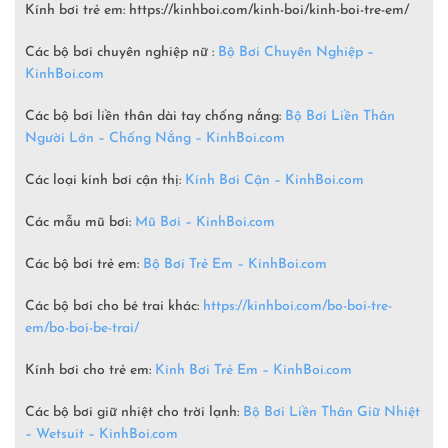
Kính bơi trẻ em: https://kinhboi.com/kinh-boi/kinh-boi-tre-em/
Các bộ bơi chuyên nghiệp nữ :
Bộ Bơi Chuyên Nghiệp –
KinhBoi.com
Các bộ bơi liền thân dài tay chống nắng:
Bộ Bơi Liền Thân
Người Lớn – Chống Nắng – KinhBoi.com
Các loại kính bơi cận thị:
Kính Bơi Cận – KinhBoi.com
Các mẫu mũ bơi:
Mũ Bơi – KinhBoi.com
Các bộ bơi trẻ em:
Bộ Bơi Trẻ Em –
KinhBoi.com
Các bộ bơi cho bé trai khác:
https://kinhboi.com/bo-boi-tre-
em/bo-boi-be-trai/
Kính bơi cho trẻ em:
Kính Bơi Trẻ Em – KinhBoi.com
Các bộ bơi giữ nhiệt cho trời lạnh:
Bộ Bơi Liền Thân Giữ Nhiệt
– Wetsuit –
KinhBoi.com