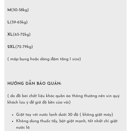
M
(50-58kg)
L
(59-65kg)
XL
(65-72kg)
2XL
(72-79kg)
( mập bụng hoặc dáng đậm tăng 1 size)
HƯỚNG DẪN BẢO QUẢN:
( do đồ bơi chất liệu khác quần áo thông thường nên xin quý
khách lưu ý để giữ độ bền của vải)
Giặt tay với nước lạnh dưới 30 độ ( không giặt máy)
Không dùng thuốc tẩy, bột giặt mạnh, tốt nhất chỉ giặt
nước lã