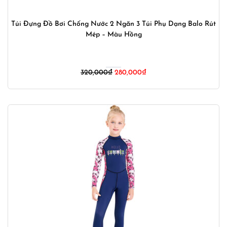
Túi Đựng Đồ Bơi Chống Nước 2 Ngăn 3 Túi Phụ Dạng Balo Rút
Mép – Màu Hồng
Giá
Giá
320,000
₫
280,000
₫
gốc
hiện
là:
tại
320,000₫.
là:
280,000₫.