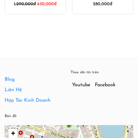
Giá
Giá
850,000
₫
640,000
₫
750,000
₫
540,000
₫
gốc
hiện
là:
tại
750,000₫.
là:
540,000
Theo dõi tôi trên
Blog
Youtube
Facebook
Liên Hệ
Hợp Tác Kinh Doanh
Bản đồ
+