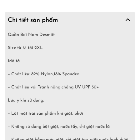
Chi tiết sản phẩm
Quần Bơi Nam Desmiit
Size từ M tới 2XL
Mô tả:
– Chất liệu: 82% Nylon,18% Spandex
– Chất liệu vải Tránh nắng chống UV UPF 50+
Lưu ý khi sử dụng:
– Lột mặt trái sản phẩm khi giặt, phơi
– Không sử dụng bột giặt, nước tẩy, chỉ giặt nước lã
– Không giặt bằng máy giặt, chỉ giặt tay, giặt nước lạnh dưới