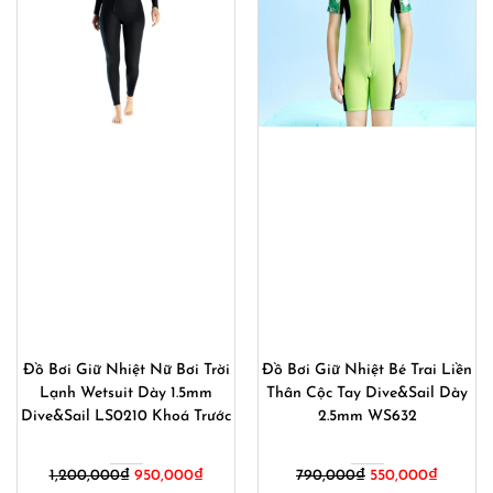
Đồ Bơi Giữ Nhiệt Nữ Bơi Trời
Đồ Bơi Giữ Nhiệt Bé Trai Liền
Lạnh Wetsuit Dày 1.5mm
Thân Cộc Tay Dive&Sail Dày
Dive&Sail LS0210 Khoá Trước
2.5mm WS632
Giá
Giá
Giá
Giá
1,200,000
₫
950,000
₫
790,000
₫
550,000
₫