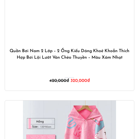
Quần Bơi Nam 2 Lớp – 2 Ống Kiểu Dáng Khoẻ Khoắn Thích
Hợp Bơi Lội Lướt Ván Chèo Thuyền – Màu Xám Nhạt
Giá
Giá
420,000
₫
320,000
₫
gốc
hiện
là:
tại
420,000₫.
là:
320,000₫.