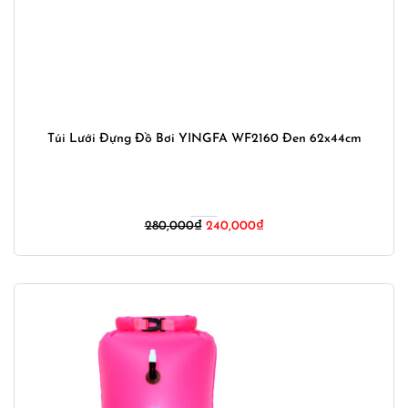
Túi Lưới Đựng Đồ Bơi YINGFA WF2160 Đen 62x44cm
Giá
Giá
280,000
₫
240,000
₫
gốc
hiện
là:
tại
280,000₫.
là:
240,000₫.