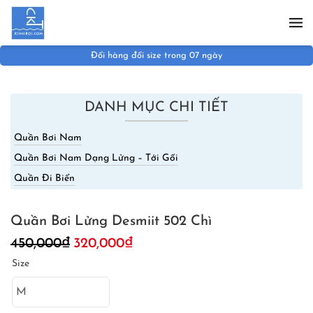
Skip to main content
Miễn phí vận chuyển đơn hàng trên 1.000.000đ
DANH MỤC CHI TIẾT
Quần Bơi Nam
Quần Bơi Nam Dạng Lửng – Tới Gối
Quần Đi Biển
Quần Bơi Lửng Desmiit 502 Chì
Giá
Giá
450,000
₫
320,000
₫
gốc
hiện
Size
là:
tại
450,000₫.
là:
320,000₫.