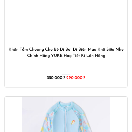
Khăn Tắm Choàng Cho Bé Đi Bơi Đi Biển Mau Khô Siêu Nhẹ
Chính Hãng YUKE Hoạ Tiết Kì Lân Hồng
Giá
Giá
350,000
₫
290,000
₫
gốc
hiện
là:
tại
350,000₫.
là:
290,000₫.