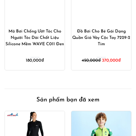
Mũ Bơi Chống Ướt Tóc Cho
Đồ Bơi Cho Bé Gái Dạng
Người Tóc Dài Chất Liệu
Quần Giả Váy Cộc Tay 7229-2
Silicone Mềm WAVE C011 Đen
Tím
Giá
Giá
180,000
₫
450,000
₫
370,000
₫
gốc
hiện
là:
tại
450,000₫.
là:
00₫.
370,000
Sản phẩm bạn đã xem