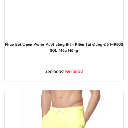
Phao Bơi Open Water Vượt Sông Biển Kiêm Túi Đựng Đồ MR802
20L Màu Hồng
Giá
Giá
420,000
₫
280,000
₫
gốc
hiện
là:
tại
420,000₫.
là:
280,000₫.