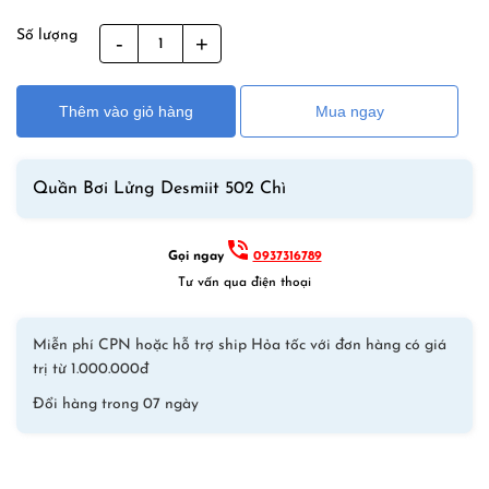
Số lượng
Quần
Bơi
Lửng
Thêm vào giỏ hàng
Mua ngay
Desmiit
502
Chì
Quần Bơi Lửng Desmiit 502 Chì
số
lượng
Gọi ngay
0937316789
Tư vấn qua điện thoại
Miễn phí CPN hoặc hỗ trợ ship Hỏa tốc với đơn hàng có giá
trị từ 1.000.000đ
Đổi hàng trong 07 ngày