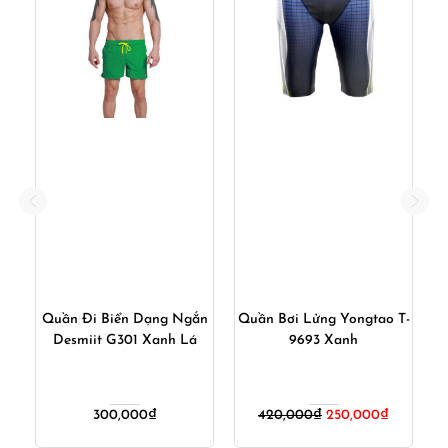
T-
Quần Đi Biển Dạng Ngắn
Quần Bơi Lửng Yongtao T-
Desmiit G301 Xanh Lá
9693 Xanh
R
iá
Giá
Giá
300,000
₫
420,000
₫
250,000
₫
iện
gốc
hiện