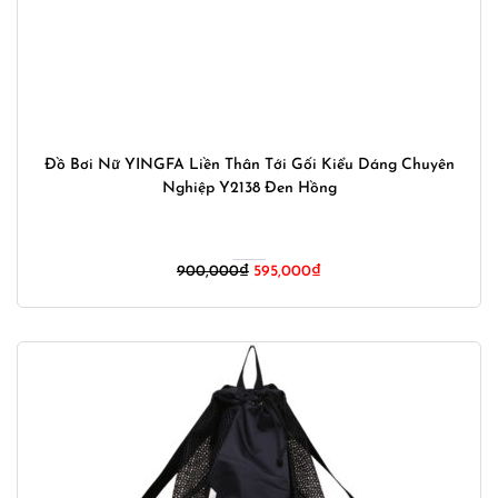
Đồ Bơi Nữ YINGFA Liền Thân Tới Gối Kiểu Dáng Chuyên
Nghiệp Y2138 Đen Hồng
Giá
Giá
900,000
₫
595,000
₫
gốc
hiện
là:
tại
900,000₫.
là:
595,000₫.