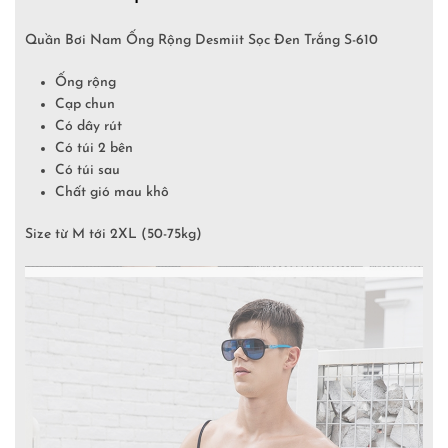
Quần Bơi Nam Ống Rộng Desmiit Sọc Đen Trắng S-610
Ống rộng
Cạp chun
Có dây rút
Có túi 2 bên
Có túi sau
Chất gió mau khô
Size từ M tới 2XL (50-75kg)