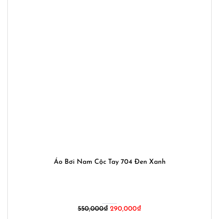
Áo Bơi Nam Cộc Tay 704 Đen Xanh
Giá
Giá
550,000
₫
290,000
₫
gốc
hiện