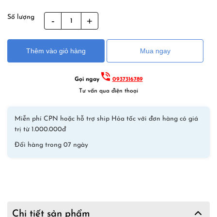
Số lượng
Quần
Bơi
Nam
Thêm vào giỏ hàng
Mua ngay
Ống
Rộng
Desmiit
Gọi ngay
0937316789
Sọc
Tư vấn qua điện thoại
Đen
Trắng
Miễn phí CPN hoặc hỗ trợ ship Hỏa tốc với đơn hàng có giá
S-
trị từ 1.000.000đ
610
Đổi hàng trong 07 ngày
số
lượng
Chi tiết sản phẩm