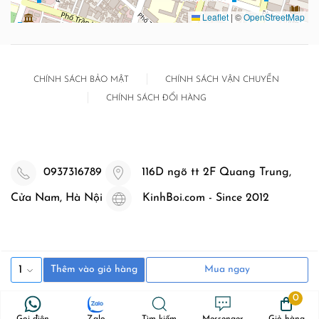
Leaflet
|
©
OpenStreetMap
CHÍNH SÁCH BẢO MẬT
CHÍNH SÁCH VẬN CHUYỂN
CHÍNH SÁCH ĐỔI HÀNG
0937316789
116D ngõ tt 2F Quang Trung,
Cửa Nam, Hà Nội
KinhBoi.com - Since 2012
1
Thêm vào giỏ hàng
Mua ngay
0