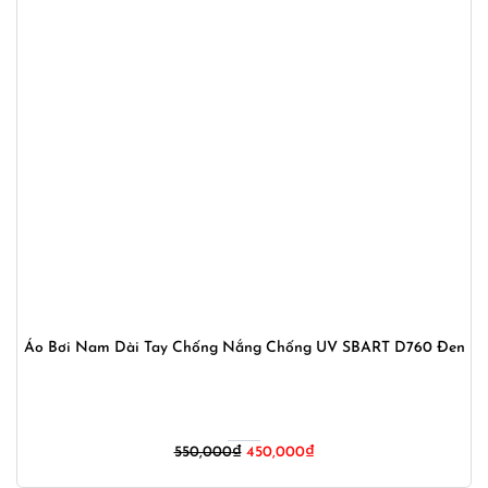
Áo Bơi Nam Dài Tay Chống Nắng Chống UV SBART D760 Đen
Giá
Giá
550,000
₫
450,000
₫
gốc
hiện