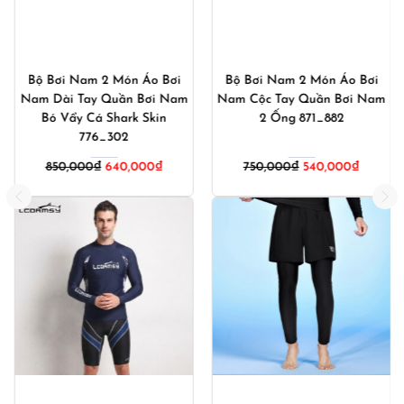
Bộ Bơi Nam 2 Món Áo Bơi
Bộ Bơi Nam 2 Món Áo Bơi
Nam Dài Tay Quần Bơi Nam
Nam Cộc Tay Quần Bơi Nam
Bó Vẩy Cá Shark Skin
2 Ống 871_882
776_302
Giá
Giá
850,000
₫
640,000
₫
750,000
₫
540,000
₫
gốc
hiện
là:
tại
750,000₫.
là:
540,000