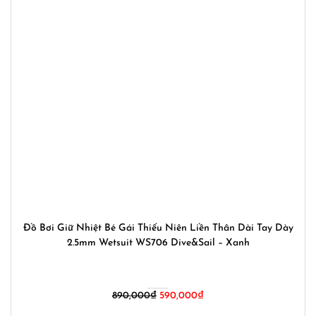
Đồ Bơi Giữ Nhiệt Bé Gái Thiếu Niên Liền Thân Dài Tay Dày
2.5mm Wetsuit WS706 Dive&Sail – Xanh
Giá
Giá
890,000
₫
590,000
₫
gốc
hiện