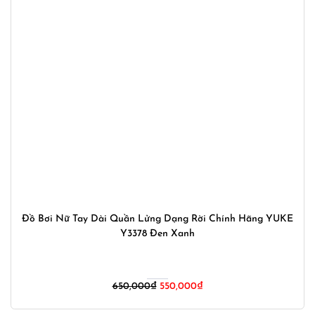
Đồ Bơi Nữ Tay Dài Quần Lửng Dạng Rời Chính Hãng YUKE
Y3378 Đen Xanh
Giá
Giá
650,000
₫
550,000
₫
gốc
hiện