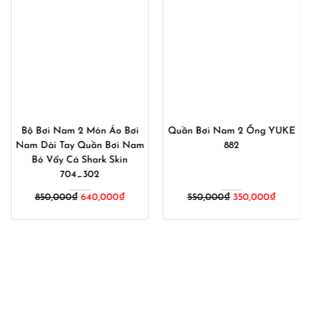
Bộ Bơi Nam 2 Món Áo Bơi
Quần Bơi Nam 2 Ống YUKE
Nam Dài Tay Quần Bơi Nam
882
Bó Vẩy Cá Shark Skin
704_302
Giá
Giá
850,000
₫
640,000
₫
550,000
₫
350,000
₫
gốc
hiện
là:
tại
550,000₫.
là:
350,000