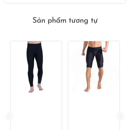
là:
tại
550,000₫.
là:
290,000₫.
Sản phẩm tương tự