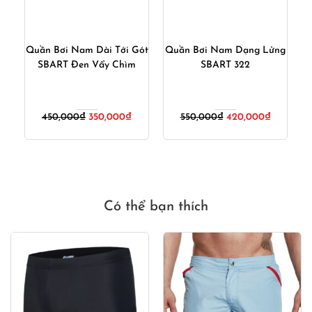
T-
Quần Bơi Nam Dài Tới Gót
Quần Bơi Nam Dạng Lửng
SBART Đen Vẩy Chìm
SBART 322
iá
Giá
Giá
Giá
Giá
450,000
₫
350,000
₫
550,000
₫
420,000
₫
iện
gốc
hiện
gốc
hiện
ại
là:
tại
là:
tại
:
450,000₫.
là:
550,000₫.
là:
50,000₫.
350,000₫.
420,000₫
Có thể bạn thích