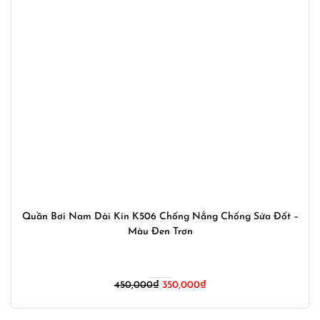
Quần Bơi Nam Dài Kín K506 Chống Nắng Chống Sứa Đốt –
Màu Đen Trơn
Giá
Giá
450,000
₫
350,000
₫
gốc
hiện
là:
tại