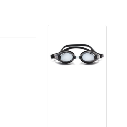
–
Màu
Hồng
số
lượng