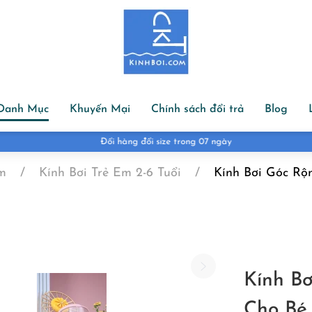
Danh Mục
Khuyến Mại
Chính sách đổi trả
Blog
Đổi hàng đổi size trong 07 ngày
Em
Kính Bơi Trẻ Em 2-6 Tuổi
Kính Bơi Góc R
Kính B
Cho Bé 