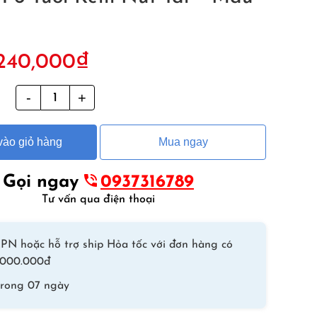
iá
Giá
240,000
₫
ốc
hiện
à:
tại
g
Kính
20,000₫.
là:
Bơi
240,000₫.
Góc
ào giỏ hàng
Mua ngay
Rộng
Panorama
HNSD
Gọi ngay
0937316789
Cho
Tư vấn qua điện thoại
Bé
1-
PN hoặc hỗ trợ ship Hỏa tốc với đơn hàng có
6
 1.000.000đ
Tuổi
Kèm
trong 07 ngày
Nút
Tai