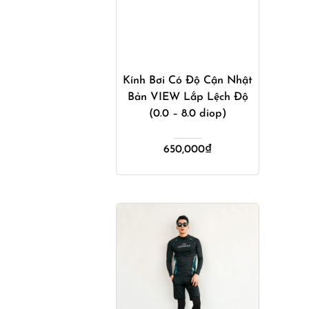
Mua ngay
Kính Bơi Có Độ Cận Nhật
Bản VIEW Lắp Lệch Độ
(0.0 – 8.0 diop)
650,000
₫