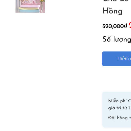
Hồng
G
320,000
₫
g
l
Số lượn
3
Thêm v
Miễn phí C
giá trị từ
Đổi hàng 