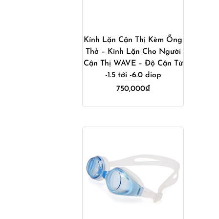
Mua ngay
Kính Lặn Cận Thị Kèm Ống
Thở – Kính Lặn Cho Người
Cận Thị WAVE – Độ Cận Từ
-1.5 tới -6.0 diop
750,000
₫