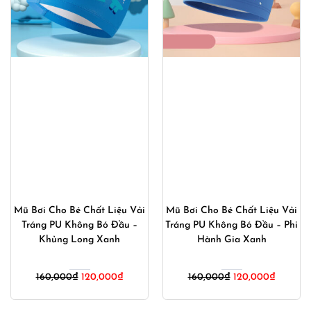
Mũ Bơi Cho Bé Chất Liệu Vải
Mũ Bơi Cho Bé Chất Liệu Vải
Tráng PU Không Bó Đầu –
Tráng PU Không Bó Đầu – Phi
Khủng Long Xanh
Hành Gia Xanh
Giá
Giá
Giá
Giá
160,000
₫
120,000
₫
160,000
₫
120,000
₫
gốc
hiện
gốc
hiện
là:
tại
là:
tại