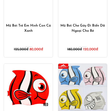
Mũ Bơi Trẻ Em Hình Con Cá
Mũ Bơi Che Gáy Đi Biển Dã
Xanh
Ngoại Cho Bé
Giá
Giá
Giá
Giá
125,000
₫
80,000
₫
180,000
₫
120,000
₫
gốc
hiện
gốc
hiện
là:
tại
là:
tại
125,000₫.
là:
180,000₫.
là:
80,000₫.
120,000