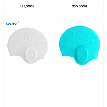
125,000
₫
250,000
₫