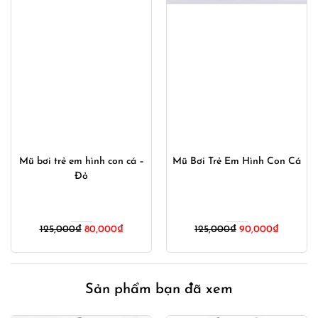
Mũ bơi trẻ em hình con cá –
Mũ Bơi Trẻ Em Hình Con Cá
Đỏ
Giá
Giá
Giá
Giá
125,000
₫
80,000
₫
125,000
₫
90,000
₫
gốc
hiện
gốc
hiện
là:
tại
là:
tại
125,000₫.
là:
125,000₫.
là:
Sản phẩm bạn đã xem
80,000₫.
90,000₫