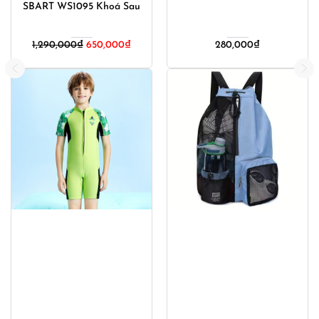
SBART WS1095 Khoá Sau
1,290,000
₫
650,000
₫
280,000
₫