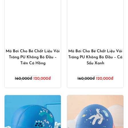
Mũ Bơi Cho Bé Chất Liệu Vải
Mũ Bơi Cho Bé Chất Liệu Vải
Tráng PU Không Bó Đầu –
Tráng PU Không Bó Đầu – Cá
Tiên Cá Hồng
Sấu Xanh
Giá
Giá
Giá
Giá
160,000
₫
120,000
₫
160,000
₫
120,000
₫
gốc
hiện
gốc
hiện
là:
tại
là:
tại
160,000₫.
là:
160,000₫.
là:
120,000₫.
120,000