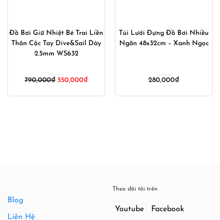
Đồ Bơi Giữ Nhiệt Bé Trai Liền
Túi Lưới Đựng Đồ Bơi Nhiều
Thân Cộc Tay Dive&Sail Dày
Ngăn 48x32cm – Xanh Ngọc
2.5mm WS632
Giá
Giá
790,000
₫
550,000
₫
280,000
₫
gốc
hiện
là:
tại
790,000₫.
là:
000₫.
550,000₫.
Theo dõi tôi trên
Blog
Youtube
Facebook
Liên Hệ