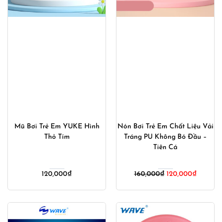
Mũ Bơi Trẻ Em YUKE Hình
Nón Bơi Trẻ Em Chất Liệu Vải
Thỏ Tím
Tráng PU Không Bó Đầu –
Tiên Cá
Giá
Giá
120,000
₫
160,000
₫
120,000
₫
gốc
hiện
là:
tại
160,000₫.
là:
120,000