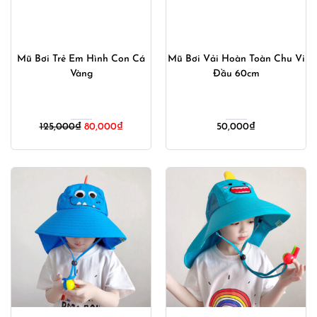
Mũ Bơi Trẻ Em Hình Con Cá
Mũ Bơi Vải Hoàn Toàn Chu Vi
Vàng
Đầu 60cm
Giá
Giá
125,000
₫
80,000
₫
50,000
₫
gốc
hiện
là:
tại
125,000₫.
là:
80,000₫.