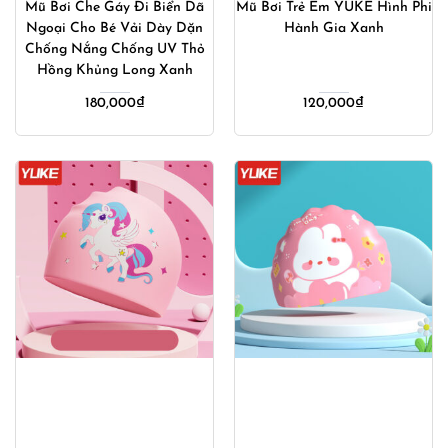
Mũ Bơi Che Gáy Đi Biển Dã
Mũ Bơi Trẻ Em YUKE Hình Phi
Ngoại Cho Bé Vải Dày Dặn
Hành Gia Xanh
Chống Nắng Chống UV Thỏ
Hồng Khủng Long Xanh
180,000
₫
120,000
₫