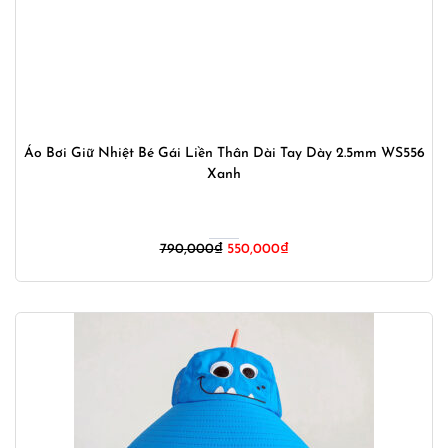
Áo Bơi Giữ Nhiệt Bé Gái Liền Thân Dài Tay Dày 2.5mm WS556
Xanh
Giá
Giá
790,000
₫
550,000
₫
gốc
hiện
là:
tại
790,000₫.
là:
550,000₫.