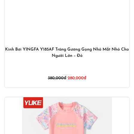
Kính Bơi YINGFA Y185AF Tráng Gương Gọng Nhỏ Mắt Nhỏ Cho
Người Lớn – Đỏ
Giá
Giá
380,000
₫
280,000
₫
gốc
hiện
là:
tại
380,000₫.
là:
280,000₫.