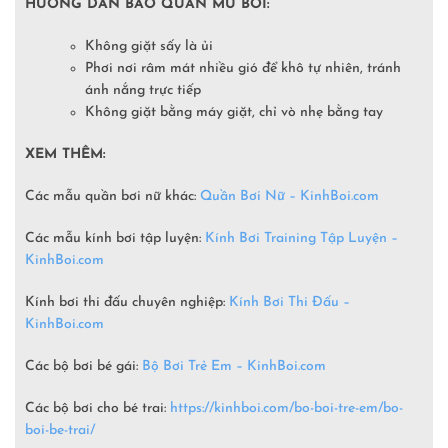
HƯỚNG DẪN BẢO QUẢN MŨ BƠI:
Không giặt sấy là ủi
Phơi nơi râm mát nhiều gió để khô tự nhiên, tránh
ánh nắng trực tiếp
Không giặt bằng máy giặt, chỉ vò nhẹ bằng tay
XEM THÊM:
Các mẫu quần bơi nữ khác:
Quần Bơi Nữ – KinhBoi.com
Các mẫu kính bơi tập luyện:
Kính Bơi Training Tập Luyện –
KinhBoi.com
Kính bơi thi đấu chuyên nghiệp:
Kính Bơi Thi Đấu –
KinhBoi.com
Các bộ bơi bé gái:
Bộ Bơi Trẻ Em –
KinhBoi.com
Các bộ bơi cho bé trai:
https://kinhboi.com/bo-boi-tre-em/bo-
boi-be-trai/