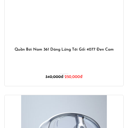
Quần Bơi Nam 361 Dáng Lửng Tới Gối 4077 Đen Cam
Giá
Giá
340,000
₫
250,000
₫
gốc
hiện
là:
tại
340,000₫.
là:
250,000₫.