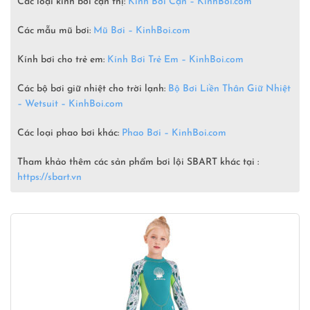
Các loại kính bơi cận thị:
Kính Bơi Cận – KinhBoi.com
Các mẫu mũ bơi:
Mũ Bơi – KinhBoi.com
Kính bơi cho trẻ em:
Kính Bơi Trẻ Em – KinhBoi.com
Các bộ bơi giữ nhiệt cho trời lạnh:
Bộ Bơi Liền Thân Giữ Nhiệt
– Wetsuit –
KinhBoi.com
Các loại phao bơi khác:
Phao Bơi – KinhBoi.com
Tham khảo thêm các sản phẩm bơi lội SBART khác tại :
https://sbart.vn