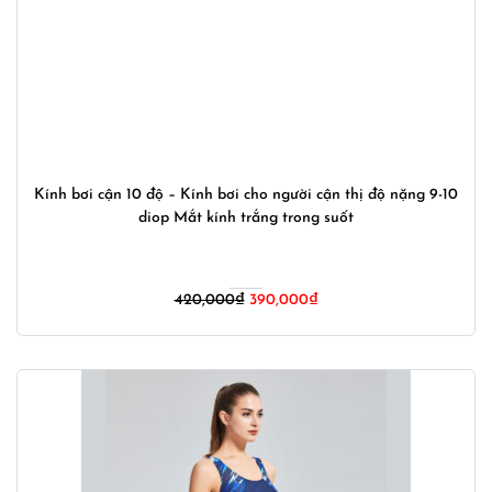
Kính bơi cận 10 độ – Kính bơi cho người cận thị độ nặng 9-10
diop Mắt kính trắng trong suốt
Giá
Giá
420,000
₫
390,000
₫
gốc
hiện
là:
tại
420,000₫.
là:
390,000₫.