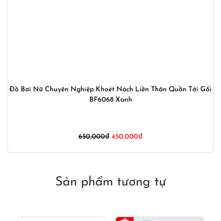
Đồ Bơi Nữ Chuyên Nghiệp Khoét Nách Liền Thân Quần Tới Gối
BF6068 Xanh
Giá
Giá
650,000
₫
450,000
₫
gốc
hiện
là:
tại
650,000₫.
là:
450,000₫.
Sản phẩm tương tự