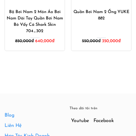
Bộ Bơi Nam 2 Món Áo Bơi
Quần Bơi Nam 2 Ống YUKE
Nam Dài Tay Quần Bơi Nam
882
Bó Vẩy Cá Shark Skin
704_302
Giá
Giá
850,000
₫
640,000
₫
550,000
₫
350,000
₫
gốc
hiện
là:
tại
550,000₫.
là:
350,000
Theo dõi tôi trên
Blog
Youtube
Facebook
Liên Hệ