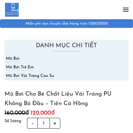
Skip to main content
Miễn phí vận chuyển đơn hàng trên 1.000.000đ
DANH MỤC CHI TIẾT
Mũ Bơi
Mũ Bơi Trẻ Em
Mũ Bơi Vải Tráng Cao Su
Mũ Bơi Cho Bé Chất Liệu Vải Tráng PU
Không Bó Đầu – Tiên Cá Hồng
Giá
Giá
160,000
₫
120,000
₫
gốc
hiện
Số lượng
Mũ
là:
tại
Bơi