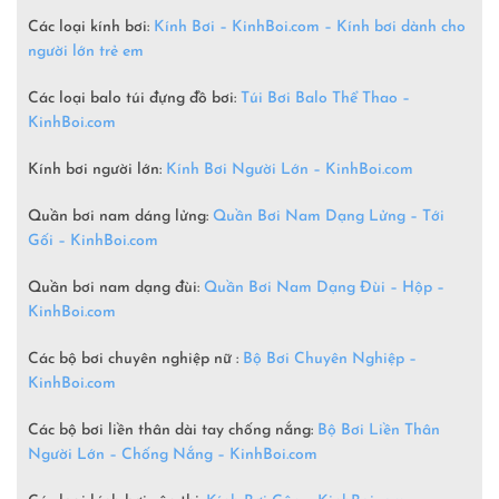
Các loại kính bơi:
Kính Bơi – KinhBoi.com – Kính bơi dành cho
người lớn trẻ em
Các loại balo túi đựng đồ bơi:
Túi Bơi Balo Thể Thao –
KinhBoi.com
Kính bơi người lớn:
Kính Bơi Người Lớn –
KinhBoi.com
Quần bơi nam dáng lửng:
Quần Bơi Nam Dạng Lửng – Tới
Gối – KinhBoi.com
Quần bơi nam dạng đùi:
Quần Bơi Nam Dạng Đùi – Hộp –
KinhBoi.com
Các bộ bơi chuyên nghiệp nữ :
Bộ Bơi Chuyên Nghiệp –
KinhBoi.com
Các bộ bơi liền thân dài tay chống nắng:
Bộ Bơi Liền Thân
Người Lớn – Chống Nắng – KinhBoi.com