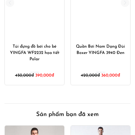
Túi đựng đồ bơi cho bé
Quần Bơi Nam Dạng Đùi
YINGFA WF2232 họa tiết
Boxer YINGFA 3940 Đen
Polar
Giá
Giá
Giá
Giá
450,000
₫
390,000
₫
420,000
₫
360,000
₫
gốc
hiện
gốc
hiện
là:
tại
là:
tại
450,000₫.
là:
420,000₫.
là:
00₫.
390,000₫.
360,00
Sản phẩm bạn đã xem