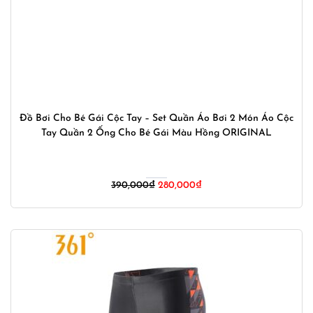
Đồ Bơi Cho Bé Gái Cộc Tay – Set Quần Áo Bơi 2 Món Áo Cộc
Tay Quần 2 Ống Cho Bé Gái Màu Hồng ORIGINAL
Giá
Giá
390,000
₫
280,000
₫
gốc
hiện
là:
tại
390,000₫.
là:
280,000₫.