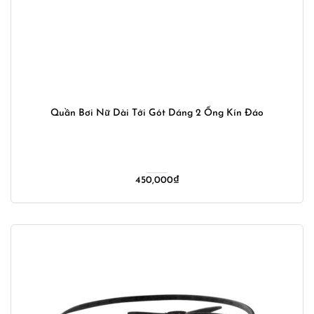
Quần Bơi Nữ Dài Tới Gót Dáng 2 Ống Kín Đáo
450,000
₫