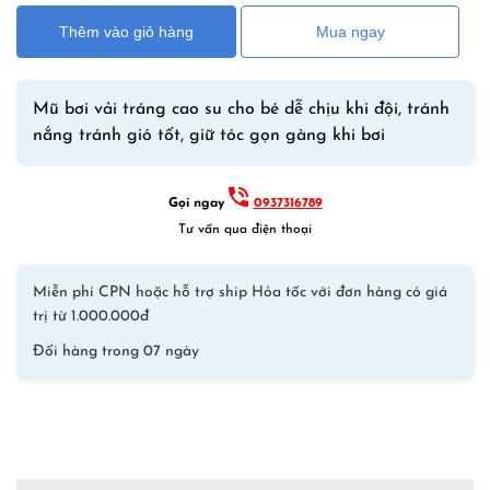
160,000₫.
là:
Cho
120,000₫.
Thêm vào giỏ hàng
Mua ngay
Bé
Chất
Liệu
Mũ bơi vải tráng cao su cho bé dễ chịu khi đội, tránh
Vải
nắng tránh gió tốt, giữ tóc gọn gàng khi bơi
Tráng
PU
Không
Gọi ngay
0937316789
Bó
Tư vấn qua điện thoại
Đầu
–
Miễn phí CPN hoặc hỗ trợ ship Hỏa tốc với đơn hàng có giá
Tiên
trị từ 1.000.000đ
Cá
Hồng
Đổi hàng trong 07 ngày
số
lượng