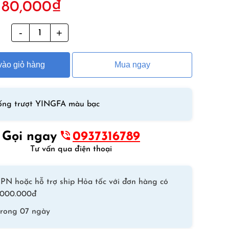
180,000
₫
gốc
hiện
à:
tại
g
Mũ
220,000₫.
là:
Bơi
180,000₫.
Chống
ào giỏ hàng
Mua ngay
Trượt
Chất
Liệu
Silicone
ống trượt YINGFA màu bạc
YINGFA
–
Gọi ngay
0937316789
Đỏ
Tư vấn qua điện thoại
Tươi
số
lượng
PN hoặc hỗ trợ ship Hỏa tốc với đơn hàng có
 1.000.000đ
trong 07 ngày