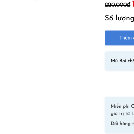
220,000
₫
l
Số lượn
Thêm v
Mũ Bơi ch
Miễn phí C
giá trị từ
Đổi hàng 