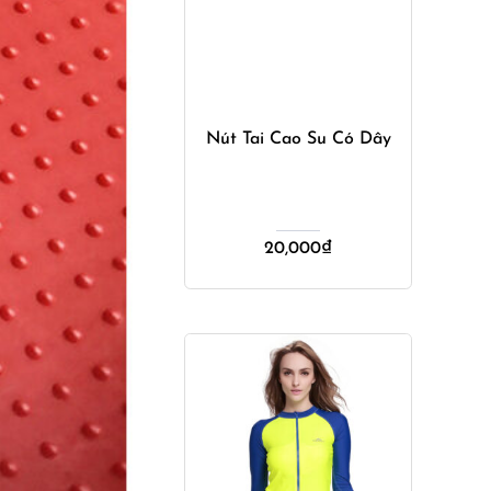
Mua ngay
Nút Tai Cao Su Có Dây
20,000
₫