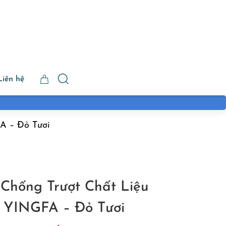
Liên hệ
FA – Đỏ Tươi
 Chống Trượt Chất Liệu
e YINGFA – Đỏ Tươi
Giá
Giá