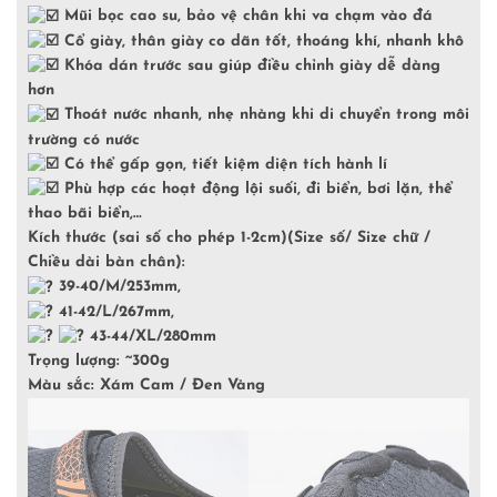
Mũi bọc cao su, bảo vệ chân khi va chạm vào đá
Cổ giày, thân giày co dãn tốt, thoáng khí, nhanh khô
Khóa dán trước sau giúp điều chỉnh giày dễ dàng
hơn
Thoát nước nhanh, nhẹ nhàng khi di chuyển trong môi
trường có nước
Có thể gấp gọn, tiết kiệm diện tích hành lí
Phù hợp các hoạt động lội suối, đi biển, bơi lặn, thể
thao bãi biển,…
Kích thước (sai số cho phép 1-2cm)(Size số/ Size chữ /
Chiều dài bàn chân):
39-40/M/253mm,
41-42/L/267mm,
43-44/XL/280mm
Trọng lượng: ~300g
Màu sắc: Xám Cam / Đen Vàng