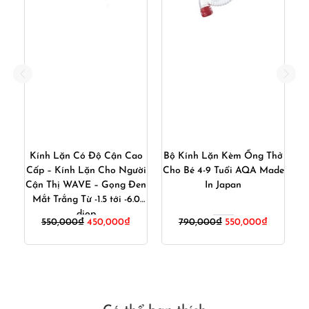
Kính Lặn Có Độ Cận Cao
Bộ Kính Lặn Kèm Ống Thở
nh
Cấp – Kính Lặn Cho Người
Cho Bé 4-9 Tuổi AQA Made
W
–
Cận Thị WAVE – Gọng Đen
In Japan
T
 –
Mắt Trắng Từ -1.5 tới -6.0
diop
iá
Giá
Giá
Giá
Giá
550,000
₫
450,000
₫
790,000
₫
550,000
₫
iện
gốc
hiện
gốc
hiện
ại
là:
tại
là:
tại
:
550,000₫.
là:
790,000₫.
là:
50,000₫.
450,000₫.
550,000₫