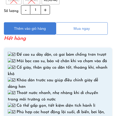
420,000₫.
là:
L(41-42)
M(39-40)
XL(43-44)
350,000₫.
Giày
Số lượng
Đi
Biển
Đế
Thêm vào giỏ hàng
Mua ngay
Cao
Hết hàng
Su
Thoát
Nước
Đế cao su dày dặn, có gai bám chống trơn trượt
NatureHike
Mũi bọc cao su, bảo vệ chân khi va chạm vào đá
số
Cổ giày, thân giày co dãn tốt, thoáng khí, nhanh
lượng
khô
Khóa dán trước sau giúp điều chỉnh giày dễ
dàng hơn
Thoát nước nhanh, nhẹ nhàng khi di chuyển
trong môi trường có nước
Có thể gấp gọn, tiết kiệm diện tích hành lí
Phù hợp các hoạt động lội suối, đi biển, bơi lặn,