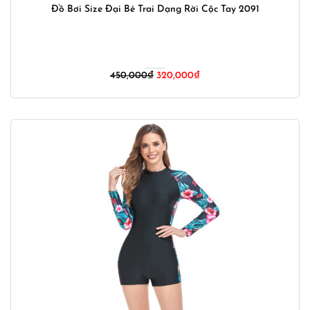
Đồ Bơi Size Đại Bé Trai Dạng Rời Cộc Tay 2091
Giá
Giá
450,000
₫
320,000
₫
gốc
hiện
là:
tại
450,000₫.
là:
320,000₫.