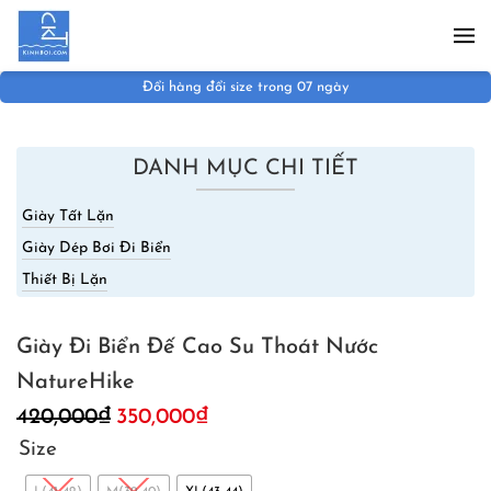
Skip to main content
Đổi hàng đổi size trong 07 ngày
DANH MỤC CHI TIẾT
Giày Tất Lặn
Giày Dép Bơi Đi Biển
Thiết Bị Lặn
Giày Đi Biển Đế Cao Su Thoát Nước
NatureHike
Giá
Giá
420,000
₫
350,000
₫
gốc
hiện
Size
là:
tại