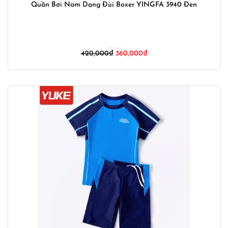
Quần Bơi Nam Dạng Đùi Boxer YINGFA 3940 Đen
Giá
Giá
420,000
₫
360,000
₫
gốc
hiện
là:
tại
420,000₫.
là:
360,000₫.