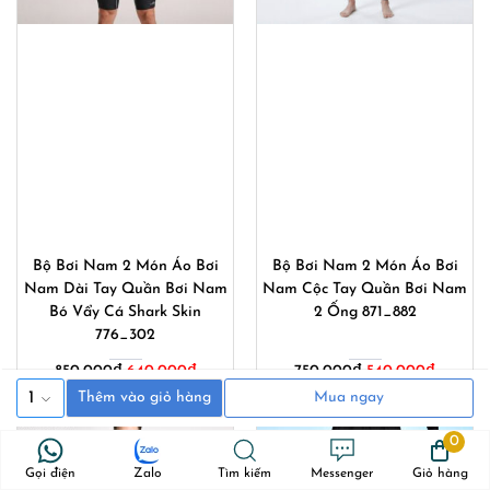
Bộ Bơi Nam 2 Món Áo Bơi
Bộ Bơi Nam 2 Món Áo Bơi
Nam Dài Tay Quần Bơi Nam
Nam Cộc Tay Quần Bơi Nam
Bó Vẩy Cá Shark Skin
2 Ống 871_882
776_302
Giá
Giá
850,000
₫
640,000
₫
750,000
₫
540,000
₫
gốc
hiện
1
Thêm vào giỏ hàng
Mua ngay
là:
tại
750,000₫.
là:
0
540,000
Gọi điện
Zalo
Tìm kiếm
Messenger
Giỏ hàng