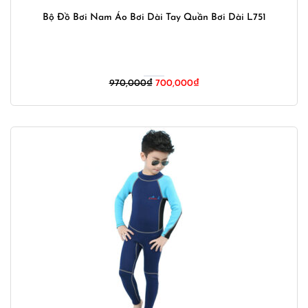
Bộ Đồ Bơi Nam Áo Bơi Dài Tay Quần Bơi Dài L751
Giá
Giá
970,000
₫
700,000
₫
gốc
hiện
là:
tại
970,000₫.
là:
700,000₫.