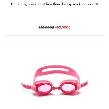
Đồ bơi big size cho nữ liền thân dài tay kéo khóa sau 531
Giá
Giá
650,000
₫
490,000
₫
gốc
hiện
là:
tại
650,000₫.
là:
490,000₫.