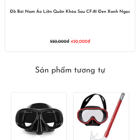
Đồ Bơi Nam Áo Liền Quần Khóa Sau CF-81 Đen Xanh Ngọc
Giá
Giá
550,000
₫
450,000
₫
gốc
hiện
là:
tại
550,000₫.
là:
450,000₫.
Sản phẩm tương tự