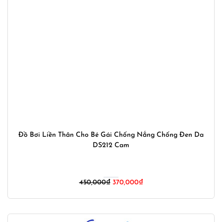
Đồ Bơi Liền Thân Cho Bé Gái Chống Nắng Chống Đen Da
DS212 Cam
Giá
Giá
450,000
₫
370,000
₫
gốc
hiện
là:
tại
450,000₫.
là: