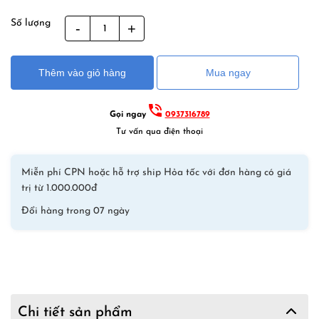
Số lượng
Quần
Bơi
Nam
Thêm vào giỏ hàng
Mua ngay
Desmiit
S404
Xanh
Gọi ngay
0937316789
Dương
Tư vấn qua điện thoại
số
lượng
Miễn phí CPN hoặc hỗ trợ ship Hỏa tốc với đơn hàng có giá
trị từ 1.000.000đ
Đổi hàng trong 07 ngày
Chi tiết sản phẩm