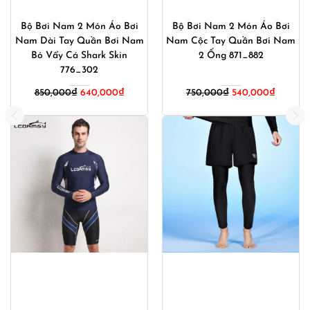
Bộ Bơi Nam 2 Món Áo Bơi
Bộ Bơi Nam 2 Món Áo Bơi
Nam Dài Tay Quần Bơi Nam
Nam Cộc Tay Quần Bơi Nam
Bó Vẩy Cá Shark Skin
2 Ống 871_882
776_302
Giá
Giá
850,000
₫
640,000
₫
750,000
₫
540,000
₫
gốc
hiện
là:
tại
750,000₫.
là:
540,000