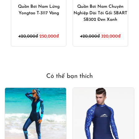
ắn
Quần Bơi Nam Lửng
Quần Bơi Nam Chuyên
Q
m
Yongtao T-3117 Vàng
Nghiệp Dài Tới Gối SBART
SB302 Đen Xanh
iá
Giá
Giá
Giá
Giá
420,000
₫
250,000
₫
420,000
₫
320,000
₫
iện
gốc
hiện
gốc
hiện
ại
là:
tại
là:
tại
:
420,000₫.
là:
420,000₫.
là:
80,000₫.
250,000₫.
320,000₫
Có thể bạn thích