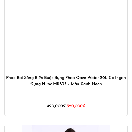
Phao Bơi Sông Biển Buộc Bụng Phao Open Water 20L Có Ngăn
Đựng Nước MR805 – Màu Xanh Neon
Giá
Giá
420,000
₫
320,000
₫
gốc
hiện
là:
tại
420,000₫.
là:
320,000₫.