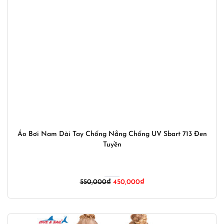
Áo Bơi Nam Dài Tay Chống Nắng Chống UV Sbart 713 Đen
Tuyền
Giá
Giá
550,000
₫
450,000
₫
gốc
hiện
là:
tại
550,000₫.
là:
450,000₫.