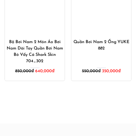
Bộ Bơi Nam 2 Món Áo Bơi
Quần Bơi Nam 2 Ống YUKE
Nam Dài Tay Quần Bơi Nam
882
Bó Vẩy Cá Shark Skin
704_302
Giá
Giá
850,000
₫
640,000
₫
550,000
₫
350,000
₫
gốc
hiện
là:
tại
550,000₫.
là:
350,000