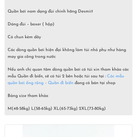
Quần bơi nam dạng đùi chính hãng Desmiit
Dáng đùi – boxer ( hộp)
Có chun kèm dây
Các dòng quần bơi hiện đại không làm túi nhỏ phụ như hàng
may gia công trong nước
Nếu anh chị quan tâm dòng quần bơi có túi xin tham khảo các
mẫu Quần đi biển, sẽ có túi 2 bên hoặc túi sau tại :
Các mẫu
quần bơi ống rộng – Quần đi biển
đang có bán tại shop
Bảng size tham khảo
M(48-58kg) L(58-65kg) XL(65-73kg) 2XL(73-80kg)