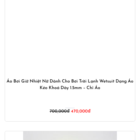
Áo Bơi Giữ Nhiệt Nữ Dành Cho Bơi Trời Lạnh Wetsuit Dạng Áo
Kéo Khoá Dày 1.5mm – Chỉ Áo
Giá
Giá
700,000
₫
470,000
₫
gốc
hiện
là:
tại
700,000₫.
là:
470,000₫.