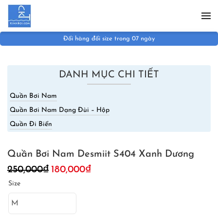
Skip to main content
Đổi hàng đổi size trong 07 ngày
DANH MỤC CHI TIẾT
Quần Bơi Nam
Quần Bơi Nam Dạng Đùi – Hộp
Quần Đi Biển
Quần Bơi Nam Desmiit S404 Xanh Dương
Giá
Giá
250,000
₫
180,000
₫
gốc
hiện
Size
là:
tại
250,000₫.
là:
180,000₫.