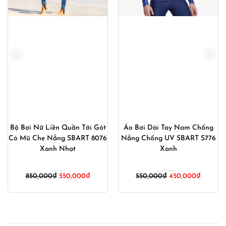
Bộ Bơi Nữ Liền Quần Tới Gót
Áo Bơi Dài Tay Nam Chống
Có Mũ Che Nắng SBART 8076
Nắng Chống UV SBART S776
Xanh Nhạt
Xanh
Giá
Giá
Giá
Giá
850,000
₫
550,000
₫
550,000
₫
450,000
₫
gốc
hiện
gốc
hiện
là:
tại
là:
tại
850,000₫.
là:
550,000₫.
là:
550,000₫.
450,000