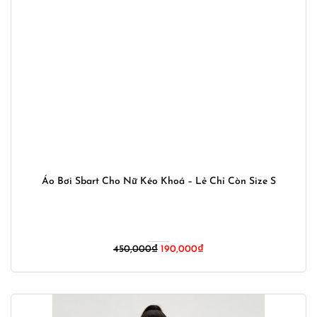
Áo Bơi Sbart Cho Nữ Kéo Khoá – Lẻ Chỉ Còn Size S
Giá
Giá
450,000
₫
190,000
₫
gốc
hiện
là:
tại
450,000₫.
là:
190,000₫.