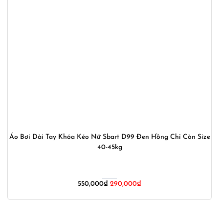
Áo Bơi Dài Tay Khóa Kéo Nữ Sbart D99 Đen Hồng Chỉ Còn Size
40-45kg
Giá
Giá
550,000
₫
290,000
₫
gốc
hiện
là:
tại
550,000₫.
là: